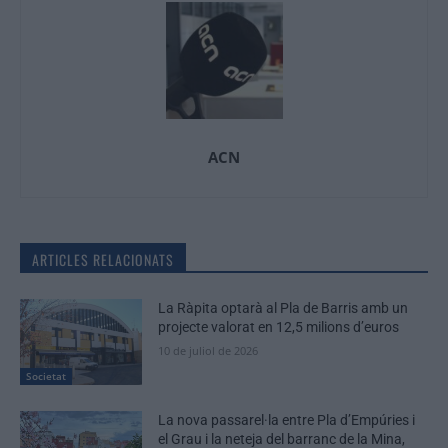
ACN
ARTICLES RELACIONATS
La Ràpita optarà al Pla de Barris amb un
projecte valorat en 12,5 milions d’euros
10 de juliol de 2026
Societat
La nova passarel·la entre Pla d’Empúries i
el Grau i la neteja del barranc de la Mina,