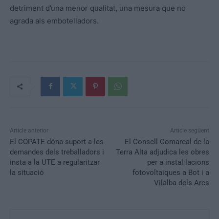
detriment d’una menor qualitat, una mesura que no
agrada als embotelladors.
Article anterior
Article següent
El COPATE dóna suport a les
El Consell Comarcal de la
demandes dels treballadors i
Terra Alta adjudica les obres
insta a la UTE a regularitzar
per a instal·lacions
la situació
fotovoltaiques a Bot i a
Vilalba dels Arcs