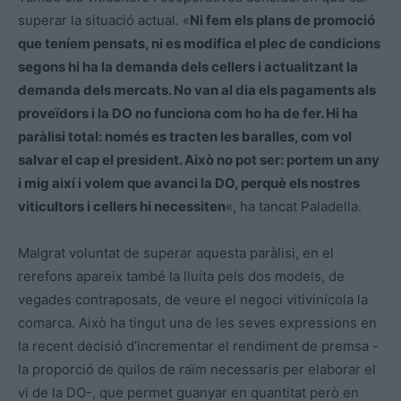
superar la situació actual. «
Ni fem els plans de promoció
que teníem pensats, ni es modifica el plec de condicions
segons hi ha la demanda dels cellers i actualitzant la
demanda dels mercats. No van al dia els pagaments als
proveïdors i la DO no funciona com ho ha de fer. Hi ha
paràlisi total: només es tracten les baralles, com vol
salvar el cap el president. Això no pot ser: portem un any
i mig així i volem que avanci la DO, perquè els nostres
viticultors i cellers hi necessiten
«, ha tancat Paladella.
Malgrat voluntat de superar aquesta paràlisi, en el
rerefons apareix també la lluita pels dos models, de
vegades contraposats, de veure el negoci vitivinícola la
comarca. Això ha tingut una de les seves expressions en
la recent decisió d’incrementar el rendiment de premsa -
la proporció de quilos de raïm necessaris per elaborar el
vi de la DO-, que permet guanyar en quantitat però en