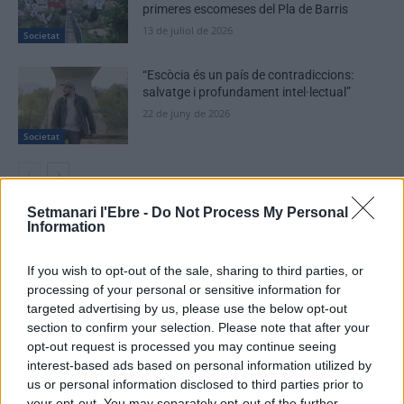
primeres escomeses del Pla de Barris
13 de juliol de 2026
Societat
“Escòcia és un país de contradiccions:
salvatge i profundament intel·lectual”
22 de juny de 2026
Societat
Setmanari l'Ebre -
Do Not Process My Personal
Information
DEIXA UNA RESPOSTA
If you wish to opt-out of the sale, sharing to third parties, or
processing of your personal or sensitive information for
targeted advertising by us, please use the below opt-out
section to confirm your selection. Please note that after your
opt-out request is processed you may continue seeing
interest-based ads based on personal information utilized by
us or personal information disclosed to third parties prior to
your opt-out. You may separately opt-out of the further