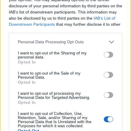
Comentari:
disclosure of your personal information by third parties on the
No
IAB’s list of downstream participants. This information may
also be disclosed by us to third parties on the
IAB’s List of
Downstream Participants
that may further disclose it to other
Ema
third parties.
Personal Data Processing Opt Outs
Llo
we
I want to opt-out of the Sharing of my
personal data.
Deseu el meu nom, el correu electrònic i el lloc web en
Opted In
aquest navegador per a la propera vegada que comenti.
I want to opt-out of the Sale of my
Personal Data.
Opted In
I want to opt-out of processing my
Personal Data for Targeted Advertising.
Opted In
ÚLTIMES NOTÍCIES
I want to opt-out of Collection, Use,
Retention, Sale, and/or Sharing of my
Personal Data that Is Unrelated with the
Purposes for which it was collected.
El Meteocat activa un dispositiu per
Opted Out