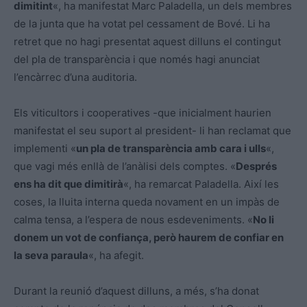
dimitint
«, ha manifestat Marc Paladella, un dels membres
de la junta que ha votat pel cessament de Bové. Li ha
retret que no hagi presentat aquest dilluns el contingut
del pla de transparència i que només hagi anunciat
l’encàrrec d’una auditoria.
Els viticultors i cooperatives -que inicialment haurien
manifestat el seu suport al president- li han reclamat que
implementi «
un pla de transparència amb cara i ulls
«,
que vagi més enllà de l’anàlisi dels comptes. «
Després
ens ha dit que dimitirà
«, ha remarcat Paladella. Així les
coses, la lluita interna queda novament en un impàs de
calma tensa, a l’espera de nous esdeveniments. «
No li
donem un vot de confiança, però haurem de confiar en
la seva paraula
«, ha afegit.
Durant la reunió d’aquest dilluns, a més, s’ha donat