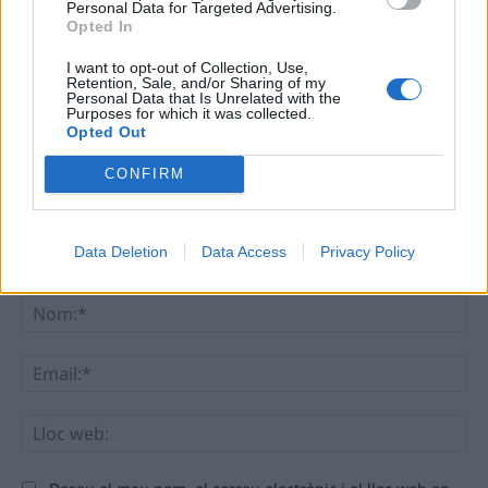
Personal Data for Targeted Advertising.
Opted In
DEIXA UNA RESPOSTA
I want to opt-out of Collection, Use,
Retention, Sale, and/or Sharing of my
Personal Data that Is Unrelated with the
Purposes for which it was collected.
Opted Out
CONFIRM
Data Deletion
Data Access
Privacy Policy
Comentari:
No
Ema
Llo
we