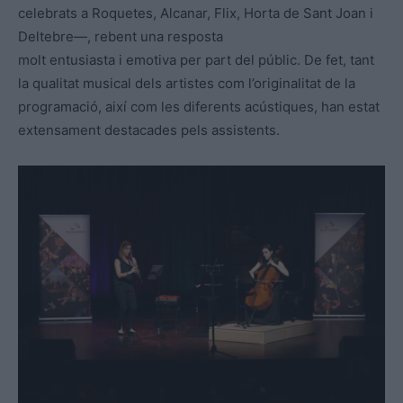
celebrats a Roquetes, Alcanar, Flix, Horta de Sant Joan i
Deltebre—, rebent una resposta
molt entusiasta i emotiva per part del públic. De fet, tant
la qualitat musical dels artistes com l’originalitat de la
programació, així com les diferents acústiques, han estat
extensament destacades pels assistents.