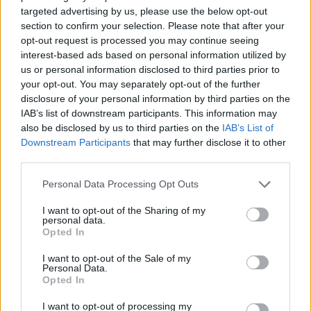
targeted advertising by us, please use the below opt-out
section to confirm your selection. Please note that after your
ARTICLES RELACIONATS
opt-out request is processed you may continue seeing
interest-based ads based on personal information utilized by
us or personal information disclosed to third parties prior to
Amposta afegix més de 400 fotografies al
your opt-out. You may separately opt-out of the further
Fons Arbó
disclosure of your personal information by third parties on the
16 de juny de 2026
IAB’s list of downstream participants. This information may
Cultura
also be disclosed by us to third parties on the
IAB’s List of
Downstream Participants
that may further disclose it to other
Un tribut als Rolling Stones obri diumenge
third parties.
les Jornades Musicals de l’Ermita de la
Pietat
Personal Data Processing Opt Outs
5 de juny de 2026
Societat
I want to opt-out of the Sharing of my
personal data.
David Carabén, Meritxell Gené i Xarim
Opted In
Aresté, convidats al festival Riu de Veus del
Castell de Miravet
I want to opt-out of the Sale of my
Personal Data.
29 de maig de 2026
Societat
Opted In
I want to opt-out of processing my