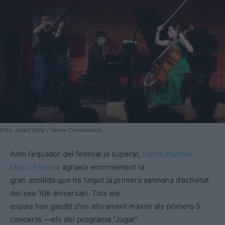
Foto: Albert Vidal / Vertex Comunicació
Amb l’equador del festival ja superat,
DeltaChamber
Music Festival
agraeix enormement la
gran acollida que ha tingut la primera setmana d’activitat
del seu 10è aniversari. Tots els
espais han gaudit d’un aforament màxim als primers 5
concerts —els del programa “Jugar”