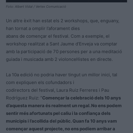
Foto: Albert Vidal / Vertex Comunicació
Un altre èxit han estat els 2 workshops, que, enguany,
han tornat a omplir l’aforament dies
abans de començar el festival. Com a exemple, el
workshop realitzat a Sant Jaume d’Enveja va comptar
amb la participació de 70 persones per a una meditació
guiada i musicada amb 2 violoncel·listes en directe.
La 10a edició no podria haver tingut un millor inici, tal
com expliquen els cofundadors i
codirectors del festival, Laura Ruiz Ferreres i Pau
Rodríguez Ruiz: “
Començar la celebració
dels 10 anys
d’aquesta manera és realment un regal. No ens podem
sentir més afortunats
pel caliu i la confiança dels
municipis i l’acollida del públic. Quan fa 10 anys vam
començar
aquest projecte, no ens podíem arribar a