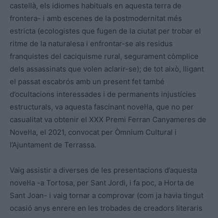
castellà, els idiomes habituals en aquesta terra de
frontera- i amb escenes de la postmodernitat més
estricta (ecologistes que fugen de la ciutat per trobar el
ritme de la naturalesa i enfrontar-se als residus
franquistes del caciquisme rural, segurament còmplice
dels assassinats que volen aclarir-se); de tot això, lligant
el passat escabrós amb un present fet també
d’ocultacions interessades i de permanents injustícies
estructurals, va aquesta fascinant novel·la, que no per
casualitat va obtenir el XXX Premi Ferran Canyameres de
Novel·la, el 2021, convocat per Òmnium Cultural i
l’Ajuntament de Terrassa.
Vaig assistir a diverses de les presentacions d’aquesta
novel·la -a Tortosa, per Sant Jordi, i fa poc, a Horta de
Sant Joan- i vaig tornar a comprovar (com ja havia tingut
ocasió anys enrere en les trobades de creadors literaris