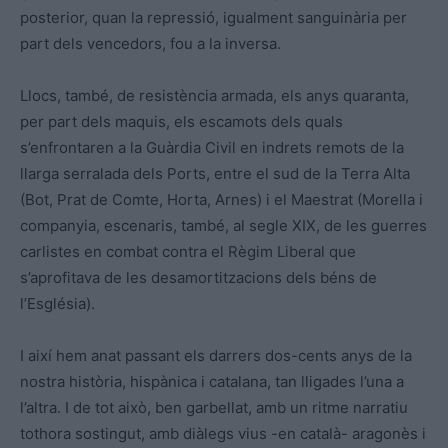
posterior, quan la repressió, igualment sanguinària per
part dels vencedors, fou a la inversa.
Llocs, també, de resistència armada, els anys quaranta,
per part dels maquis, els escamots dels quals
s’enfrontaren a la Guàrdia Civil en indrets remots de la
llarga serralada dels Ports, entre el sud de la Terra Alta
(Bot, Prat de Comte, Horta, Arnes) i el Maestrat (Morella i
companyia, escenaris, també, al segle XIX, de les guerres
carlistes en combat contra el Règim Liberal que
s’aprofitava de les desamortitzacions dels béns de
l’Església).
I així hem anat passant els darrers dos-cents anys de la
nostra història, hispànica i catalana, tan lligades l’una a
l’altra. I de tot això, ben garbellat, amb un ritme narratiu
tothora sostingut, amb diàlegs vius -en català- aragonès i