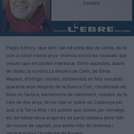
Pagès Editors -que tant i tan bé edita des de Lleida, de fa
com a mínim trenta anys- m’envia sovint les novetats que
creuen que em poden interessar. Entre aquestes, abans
de l’estiu, la novel·la
La drecera de Caïm
, de Sílvia
Mayans, d’intriga i misteri, ambientada en fets rescatats
quaranta anys després de la Guerra Civil, i localitzada als
llocs on l’autora, barcelonina de naixement, resideix de fa
més de deu anys: Arnes (darrer poble de Catalunya pel
sud, a la Terra Alta) i els pobles que coneix per veïnatge,
els del Matarranya aragonès de parla catalana (amb Vall-
de-roures de capital), una anella més de l’extensa i
vertical Franja Occidental de Ponent.