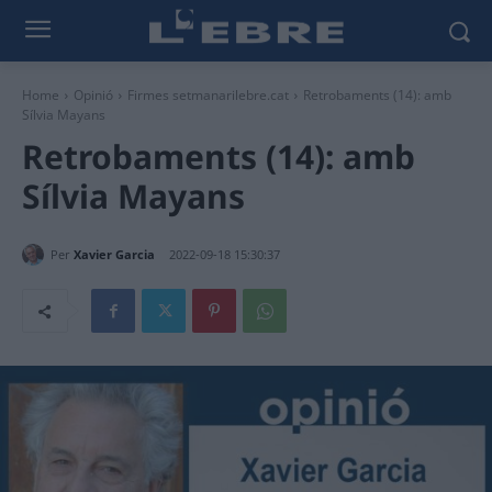
Home
Opinió
Firmes setmanarilebre.cat
Retrobaments (14): amb
Sílvia Mayans
Retrobaments (14): amb
Sílvia Mayans
Per
Xavier Garcia
2022-09-18 15:30:37