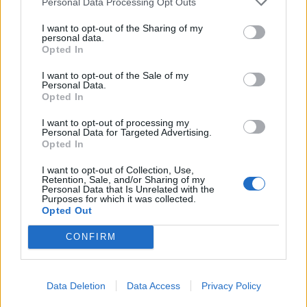
Personal Data Processing Opt Outs
I want to opt-out of the Sharing of my
personal data.
Opted In
I want to opt-out of the Sale of my
ÚLTIMES NOTÍCIES
Personal Data.
Opted In
Amposta recupera les Cases del Castell
I want to opt-out of processing my
i culmina un projecte estratègic que
Personal Data for Targeted Advertising.
vincula patrimoni, turisme i
Opted In
gastronomia
6 d'agost de 2026
I want to opt-out of Collection, Use,
Retention, Sale, and/or Sharing of my
Personal Data that Is Unrelated with the
Els vestits de paper guanyen força
Purposes for which it was collected.
enguany amb més modistes i gairebé
Opted Out
40 peces a concurs
CONFIRM
31 de juliol de 2026
“L’eclipsi serà una oportunitat també
Data Deletion
Data Access
Privacy Policy
per a gaudir de les Festes Majors
d’Amposta”