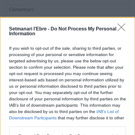
Setmanari l'Ebre -
Do Not Process My Personal
Information
If you wish to opt-out of the sale, sharing to third parties, or
processing of your personal or sensitive information for
Comentari:
targeted advertising by us, please use the below opt-out
No
section to confirm your selection. Please note that after your
opt-out request is processed you may continue seeing
interest-based ads based on personal information utilized by
Ema
us or personal information disclosed to third parties prior to
your opt-out. You may separately opt-out of the further
Llo
disclosure of your personal information by third parties on the
we
IAB’s list of downstream participants. This information may
also be disclosed by us to third parties on the
IAB’s List of
Deseu el meu nom, el correu electrònic i el lloc web en
Downstream Participants
that may further disclose it to other
aquest navegador per a la propera vegada que comenti.
third parties.