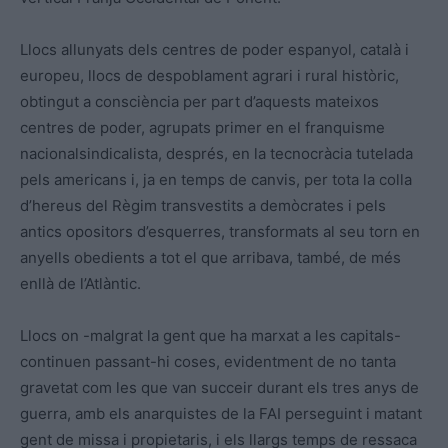
Llocs allunyats dels centres de poder espanyol, català i
europeu, llocs de despoblament agrari i rural històric,
obtingut a consciència per part d’aquests mateixos
centres de poder, agrupats primer en el franquisme
nacionalsindicalista, després, en la tecnocràcia tutelada
pels americans i, ja en temps de canvis, per tota la colla
d’hereus del Règim transvestits a demòcrates i pels
antics opositors d’esquerres, transformats al seu torn en
anyells obedients a tot el que arribava, també, de més
enllà de l’Atlàntic.
Llocs on -malgrat la gent que ha marxat a les capitals-
continuen passant-hi coses, evidentment de no tanta
gravetat com les que van succeir durant els tres anys de
guerra, amb els anarquistes de la FAI perseguint i matant
gent de missa i propietaris, i els llargs temps de ressaca