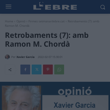
Home
Opinió
Firmes setmanarilebre.cat
Retrobaments (7): amb
Ramon M. Chordà
Retrobaments (7): amb
Ramon M. Chordà
Per
Xavier Garcia
2022-02-07 15:30:01