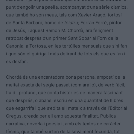
punt d’engolir una paella, acompanyat d’una sèrie d’amics,
que també ho són meus, tals com Xavier Aragó, tortosí
de Santa Bàrbara, home de
teiatru
; Ferran Ferré, pintor,
de Jesús, i aquest Ramon M. Chordà, ara feliçment
retrobat després d’un primer Sant Sopar al Forn de la
Canonja, a Tortosa, en les tertúlies mensuals que s’hi fan
i que són el guirigall més delirant de tots els que es fan i
es desfan.
Chordà és una encantadora bona persona, ampostí de la
meitat exacta del segle passat (com ara jo), de verb fàcil,
fluid i profund, que conta històries de manera fascinant
que després, o abans, escriu en una quantitat de llibres
que esgarrifa i que s’edita ell mateix a través de l’Editorial
Gregus, creada per ell amb aquesta finalitat. Publica
narrativa, novel·la i poesia i, amb els textos de caràcter
tècnic, que també surten de la seva ment fecunda, tot