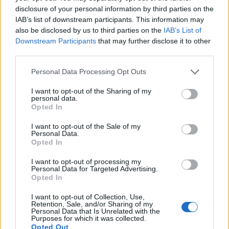
disclosure of your personal information by third parties on the
Comentari:
IAB’s list of downstream participants. This information may
No
also be disclosed by us to third parties on the
IAB’s List of
Downstream Participants
that may further disclose it to other
Ema
third parties.
Personal Data Processing Opt Outs
Llo
we
I want to opt-out of the Sharing of my
personal data.
Opted In
Deseu el meu nom, el correu electrònic i el lloc web en
aquest navegador per a la propera vegada que comenti.
I want to opt-out of the Sale of my
Personal Data.
Opted In
I want to opt-out of processing my
Personal Data for Targeted Advertising.
Opted In
I want to opt-out of Collection, Use,
ÚLTIMES NOTÍCIES
Retention, Sale, and/or Sharing of my
Personal Data that Is Unrelated with the
Purposes for which it was collected.
Els vestits de paper guanyen força
Opted Out