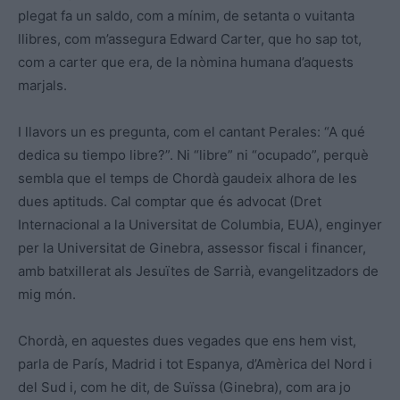
plegat fa un saldo, com a mínim, de setanta o vuitanta
llibres, com m’assegura Edward Carter, que ho sap tot,
com a carter que era, de la nòmina humana d’aquests
marjals.
I llavors un es pregunta, com el cantant Perales: “A qué
dedica su tiempo libre?”. Ni “libre” ni “ocupado”, perquè
sembla que el temps de Chordà gaudeix alhora de les
dues aptituds. Cal comptar que és advocat (Dret
Internacional a la Universitat de Columbia, EUA), enginyer
per la Universitat de Ginebra, assessor fiscal i financer,
amb batxillerat als Jesuïtes de Sarrià, evangelitzadors de
mig món.
Chordà, en aquestes dues vegades que ens hem vist,
parla de París, Madrid i tot Espanya, d’Amèrica del Nord i
del Sud i, com he dit, de Suïssa (Ginebra), com ara jo