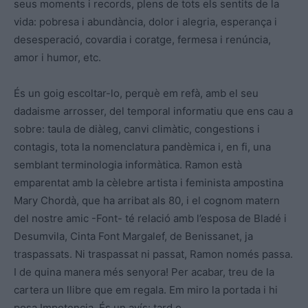
seus moments i records, plens de tots els sentits de la
vida: pobresa i abundància, dolor i alegria, esperança i
desesperació, covardia i coratge, fermesa i renúncia,
amor i humor, etc.
És un goig escoltar-lo, perquè em refà, amb el seu
dadaisme arrosser, del temporal informatiu que ens cau a
sobre: taula de diàleg, canvi climàtic, congestions i
contagis, tota la nomenclatura pandèmica i, en fi, una
semblant terminologia informàtica. Ramon està
emparentat amb la cèlebre artista i feminista ampostina
Mary Chordà, que ha arribat als 80, i el cognom matern
del nostre amic -Font- té relació amb l’esposa de Bladé i
Desumvila, Cinta Font Margalef, de Benissanet, ja
traspassats. Ni traspassat ni passat, Ramon només passa.
I de quina manera més senyora! Per acabar, treu de la
cartera un llibre que em regala. Em miro la portada i hi
posa Impotencia. És un avís: tard o