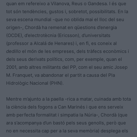
quan em refereixo a Vilanova, Reus o Gandesa. I és que
tot són tendències, gustos i, sobretot, possibilitats. En la
seva escena mundial -que no oblida mai el lloc del seu
origen-, Chordà ha remenat en qüestions d’energia
(OCDE), d’electrotècnia (Ericsson), d’universitats
(professor a Alcalá de Henares) i, en fi, es coneix al
dedillo
el món de les empreses, dels tràfecs econòmics i
dels seus derivats polítics, com, per exemple, quan el
2001, amb altres militants del PP, com el seu amic Josep
M. Franquet, va abandonar el partit a causa del Pla
Hidrològic Nacional (PHN).
Mentre m’ajunto a la paella -rica a matar, cuinada amb tota
la ciència dels fogons a Can Marinés i que ens serveix
amb perfecta formalitat i simpatia la Núria-, Chordà (que
ara s’acompanya d’un bastó pels seus genolls, però que
no en necessita cap per a la seva memòria) desplega els