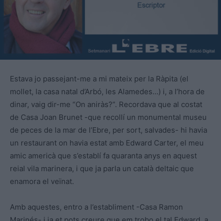
Estava jo passejant-me a mi mateix per la Ràpita (el
mollet, la casa natal d’Arbó, les Alamedes…) i, a l’hora de
dinar, vaig dir-me “On aniràs?”. Recordava que al costat
de Casa Joan Brunet -que recollí un monumental museu
de peces de la mar de l’Ebre, per sort, salvades- hi havia
un restaurant on havia estat amb Edward Carter, el meu
amic americà que s’establí fa quaranta anys en aquest
reial vila marinera, i que ja parla un català deltaic que
enamora el veïnat.
Amb aquestes, entro a l’establiment -Casa Ramon
Marinés- i ja et pots creure que em trobo el tal Edward, a