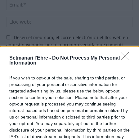
Ema
Llo
we
Deseu el meu nom, el correu electrònic i el lloc web en
aquest navegador per a la propera vegada que comenti.
Setmanari l'Ebre -
Do Not Process My Personal
Information
If you wish to opt-out of the sale, sharing to third parties, or
processing of your personal or sensitive information for
targeted advertising by us, please use the below opt-out
ÚLTIMES NOTÍCIES
section to confirm your selection. Please note that after your
opt-out request is processed you may continue seeing
“L’eclipsi serà una oportunitat també
interest-based ads based on personal information utilized by
per a gaudir de les Festes Majors
us or personal information disclosed to third parties prior to
d’Amposta”
your opt-out. You may separately opt-out of the further
31 de juliol de 2026
disclosure of your personal information by third parties on the
IAB’s list of downstream participants. This information may