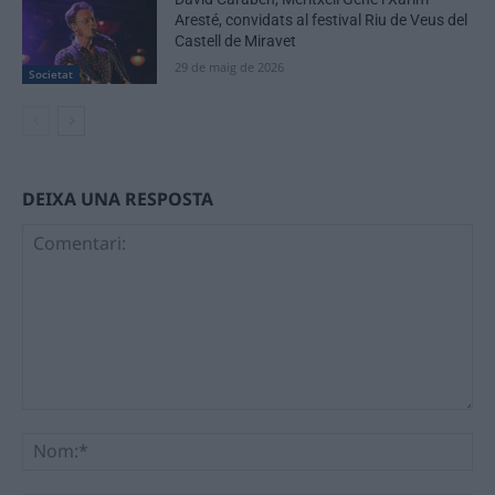
Aresté, convidats al festival Riu de Veus del
Castell de Miravet
29 de maig de 2026
Societat
DEIXA UNA RESPOSTA
Comentari:
No