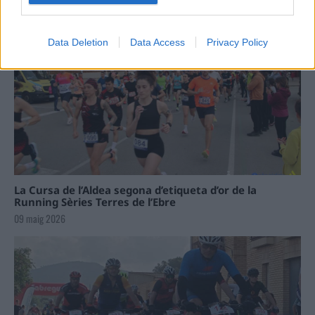
Data Deletion
Data Access
Privacy Policy
La Cursa de l’Aldea segona d’etiqueta d’or de la
Running Sèries Terres de l’Ebre
09 maig 2026