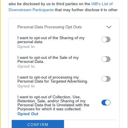
also be disclosed by us to third parties on the
IAB’s List of
Blaumut lidera el cartell musical de les
Downstream Participants
that may further disclose it to other
Festes
third parties.
31 de juliol de 2026
Personal Data Processing Opt Outs
I want to opt-out of the Sharing of my
Caçadors de subvencions
personal data.
30 de juliol de 2026
Opted In
I want to opt-out of the Sale of my
Personal Data.
Opted In
Amposta viurà unes festes amb més
de 200 actes i l’expectació per l’eclipsi
I want to opt-out of processing my
Personal Data for Targeted Advertising.
31 de juliol de 2026
Opted In
I want to opt-out of Collection, Use,
Retention, Sale, and/or Sharing of my
Carrega més
Personal Data that Is Unrelated with the
Purposes for which it was collected.
Opted Out
CONFIRM