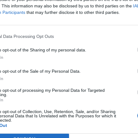
. This information may also be disclosed by us to third parties on the
IA
Participants
that may further disclose it to other third parties.
l Data Processing Opt Outs
o opt-out of the Sharing of my personal data.
Equipaments
In
atenció a les addiccions
Les alcaldies d’ERC de Tortosa i Amposta
o opt-out of the Sale of my Personal Data.
es clíniques obertes
defensen el traspàs dels hospitals al
CatSalut
In
to opt-out of processing my Personal Data for Targeted
ing.
In
o opt-out of Collection, Use, Retention, Sale, and/or Sharing
ersonal Data that Is Unrelated with the Purposes for which it
lected.
Out