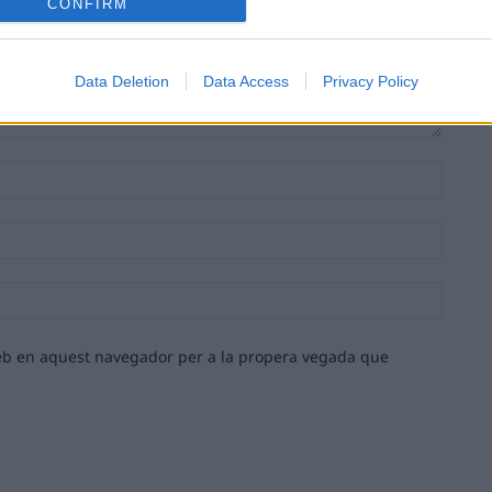
CONFIRM
Data Deletion
Data Access
Privacy Policy
Nom:*
Email:*
Lloc
web:
 web en aquest navegador per a la propera vegada que