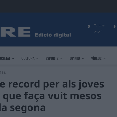
Tortosa
C
28.2
OCIETAT
CULTURA
ESPORTS
OPINIÓ
VÍDEOS
8 i...
de record per als joves
s que faça vuit mesos
la segona