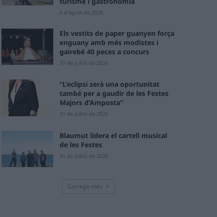
turisme i gastronomia
6 d'agost de 2026
Els vestits de paper guanyen força
enguany amb més modistes i
gairebé 40 peces a concurs
31 de juliol de 2026
“L’eclipsi serà una oportunitat
també per a gaudir de les Festes
Majors d’Amposta”
31 de juliol de 2026
Blaumut lidera el cartell musical
de les Festes
31 de juliol de 2026
Carrega més