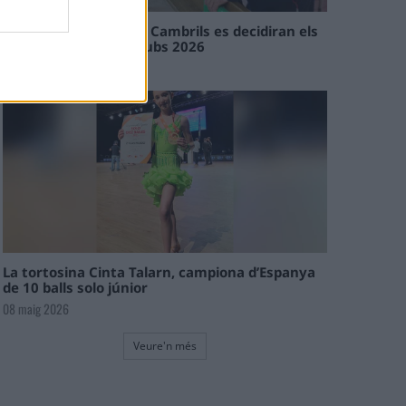
En les tirades de Flix i Cambrils es decidiran els
campions de l’Interclubs 2026
08 maig 2026
La tortosina Cinta Talarn, campiona d’Espanya
de 10 balls solo júnior
08 maig 2026
Veure'n més