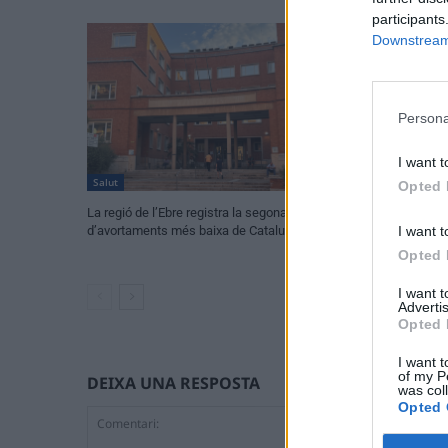
participants
Downstream 
Persona
I want t
Salut
Salut
Opted 
La regió de l’Ebre registra la segona taxa
Quatre dècades d’
I want t
d’avortaments més baixa de Catalunya
amb 6.414 històri
Opted 
I want 
Advertis
Opted 
I want t
of my P
DEIXA UNA RESPOSTA
was col
Opted 