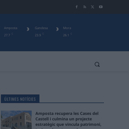
Amposta
Gandesa
Mora
C
C
C
27.7
23.9
26.1
ÚLTIMES NOTÍCIES
Amposta recupera les Cases del
Castell i culmina un projecte
estratègic que vincula patrimoni,