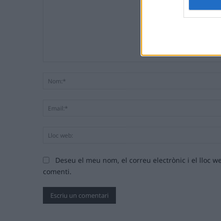
Comentari:
Deseu el meu nom, el correu electrònic i el lloc
comenti.