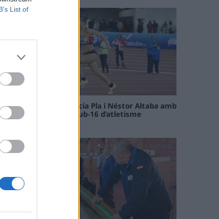
B’s List of
Paula Sintorres, Patrícia Pla i Néstor Altaba amb
la selecció catalana sub-16 d’atletisme
08 maig 2026