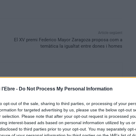
Article següent
El XV premi Federico Mayor Zaragoza proposa com a
temàtica la igualtat entre dones i homes
 l'Ebre -
Do Not Process My Personal Information
to opt-out of the sale, sharing to third parties, or processing of your per
formation for targeted advertising by us, please use the below opt-out s
r selection. Please note that after your opt-out request is processed y
eing interest-based ads based on personal information utilized by us or
disclosed to third parties prior to your opt-out. You may separately opt-
losure of your personal information by third parties on the IAB’s list of