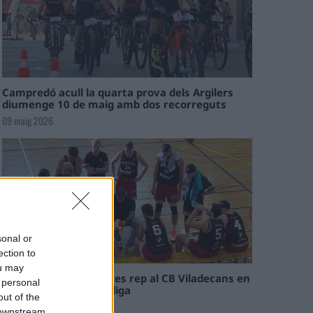
Campredó acull la quarta prova dels Argilers
diumenge 10 de maig amb dos recorreguts
09 maig 2026
sonal or
ection to
ou may
El Cantaires amb baixes rep al CB Viladecans en
 personal
el tram decisiu de la lliga
out of the
09 maig 2026
 downstream