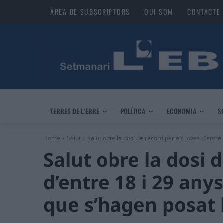
ÀREA DE SUBSCRIPTORS
QUI SOM
CONTACTE
TERRES DE L’EBRE
POLÍTICA
ECONOMIA
S
Home
Salut
Salut obre la dosi de record per als joves d'entre 1
Salut obre la dosi 
d’entre 18 i 29 any
que s’hagen posat 