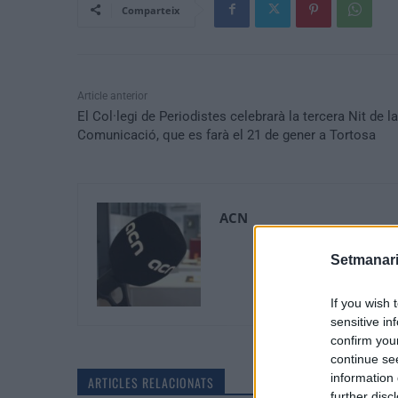
Comparteix
Article anterior
El Col·legi de Periodistes celebrarà la tercera Nit de la
Comunicació, que es farà el 21 de gener a Tortosa
ACN
Setmanari
If you wish 
sensitive in
confirm you
continue se
information 
ARTICLES RELACIONATS
further disc