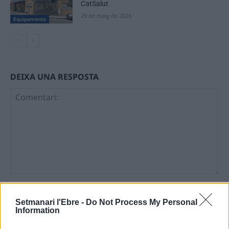
CatSalut
29 de maig de 2026
Equipaments
DEIXA UNA RESPOSTA
Comentari:
No
Setmanari l'Ebre -
Do Not Process My Personal
Information
Ema