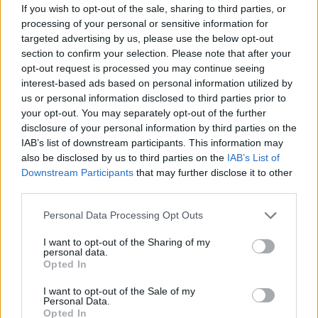
If you wish to opt-out of the sale, sharing to third parties, or
processing of your personal or sensitive information for
Llo
targeted advertising by us, please use the below opt-out
we
section to confirm your selection. Please note that after your
Deseu el meu nom, el correu electrònic i el lloc web en
opt-out request is processed you may continue seeing
aquest navegador per a la propera vegada que comenti.
interest-based ads based on personal information utilized by
us or personal information disclosed to third parties prior to
your opt-out. You may separately opt-out of the further
disclosure of your personal information by third parties on the
IAB’s list of downstream participants. This information may
also be disclosed by us to third parties on the
IAB’s List of
Downstream Participants
that may further disclose it to other
third parties.
ÚLTIMES NOTÍCIES
Personal Data Processing Opt Outs
Blaumut lidera el cartell musical de les
Festes
I want to opt-out of the Sharing of my
personal data.
31 de juliol de 2026
Opted In
I want to opt-out of the Sale of my
Personal Data.
Caçadors de subvencions
Opted In