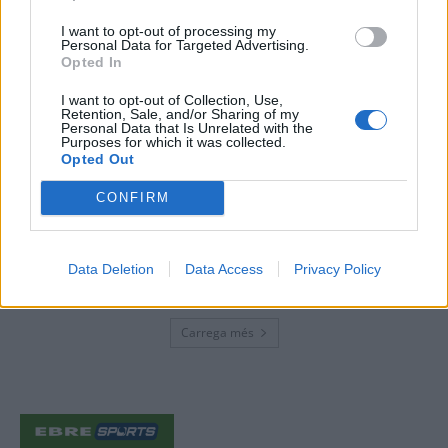
30 de juliol de 2026
I want to opt-out of processing my
Personal Data for Targeted Advertising.
Opted In
I want to opt-out of Collection, Use,
Amposta viurà unes festes amb més
Retention, Sale, and/or Sharing of my
de 200 actes i l’expectació per l’eclipsi
Personal Data that Is Unrelated with the
Purposes for which it was collected.
31 de juliol de 2026
Opted Out
CONFIRM
Només 3 de cada 10 turistes visiten la
regió de l’Ebre durant juliol i agost
31 de juliol de 2026
Data Deletion
Data Access
Privacy Policy
Carrega més