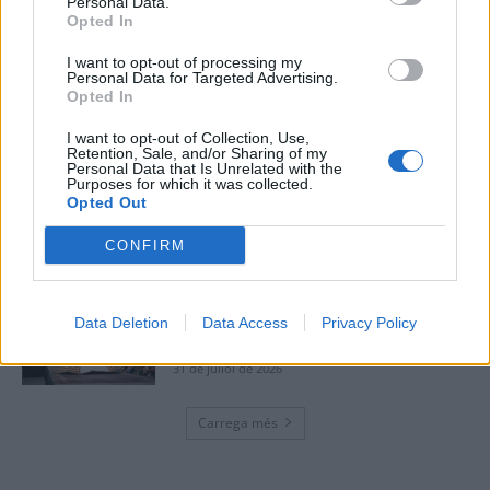
Personal Data.
Opted In
L’Ajuntament de Tortosa amplia el
termini de les obres de l’aparcament
I want to opt-out of processing my
dels terrenys de Renfe per les altes
Personal Data for Targeted Advertising.
temperatures
Opted In
7 d'agost de 2026
I want to opt-out of Collection, Use,
Retention, Sale, and/or Sharing of my
Amposta recupera les Cases del Castell
Personal Data that Is Unrelated with the
Purposes for which it was collected.
i culmina un projecte estratègic que
Opted Out
vincula patrimoni, turisme i
gastronomia
CONFIRM
6 d'agost de 2026
Els vestits de paper guanyen força
enguany amb més modistes i gairebé
Data Deletion
Data Access
Privacy Policy
40 peces a concurs
31 de juliol de 2026
Carrega més