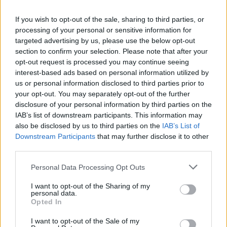
Ema
If you wish to opt-out of the sale, sharing to third parties, or
processing of your personal or sensitive information for
Llo
targeted advertising by us, please use the below opt-out
we
section to confirm your selection. Please note that after your
opt-out request is processed you may continue seeing
Deseu el meu nom, el correu electrònic i el lloc web en
interest-based ads based on personal information utilized by
aquest navegador per a la propera vegada que comenti.
us or personal information disclosed to third parties prior to
your opt-out. You may separately opt-out of the further
disclosure of your personal information by third parties on the
IAB’s list of downstream participants. This information may
also be disclosed by us to third parties on the
IAB’s List of
Downstream Participants
that may further disclose it to other
third parties.
ÚLTIMES NOTÍCIES
Personal Data Processing Opt Outs
L’Observatori de l’Ebre lidera de nou la
I want to opt-out of the Sharing of my
recerca sobre l’astre rei en el segon
personal data.
Opted In
eclipsi solar total de la seva història
7 d'agost de 2026
I want to opt-out of the Sale of my