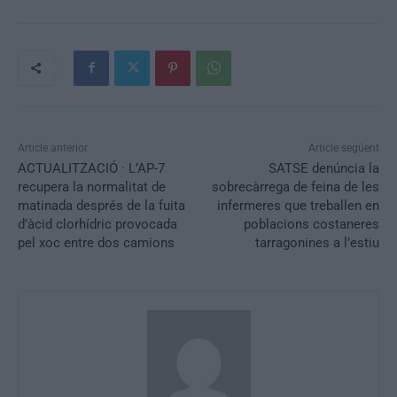
Article anterior
Article següent
ACTUALITZACIÓ · L’AP-7
SATSE denúncia la
recupera la normalitat de
sobrecàrrega de feina de les
matinada després de la fuita
infermeres que treballen en
d’àcid clorhídric provocada
poblacions costaneres
pel xoc entre dos camions
tarragonines a l’estiu