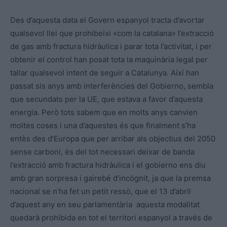
Des d’aquesta data el Govern espanyol tracta d’avortar
qualsevol llei que prohibeixi «com la catalana» l’extracció
de gas amb fractura hidràulica i parar tota l’activitat, i per
obtenir el control han posat tota la maquinària legal per
tallar qualsevol intent de seguir a Catalunya. Així han
passat sis anys amb interferències del Gobierno, sembla
que secundats per la UE, que estava a favor d’aquesta
energia. Però tots sabem que en molts anys canvien
moltes coses i una d’aquestes és que finalment s’ha
entès des d’Europa que per arribar als objectius del 2050
sense carboni, és del tot necessari deixar de banda
l’extracció amb fractura hidràulica i el gobierno ens diu
amb gran sorpresa i gairebé d’incògnit, ja que la premsa
nacional se n’ha fet un petit ressò, que el 13 d’abril
d’aquest any en seu parlamentària aquesta modalitat
quedarà prohibida en tot el territori espanyol a través de