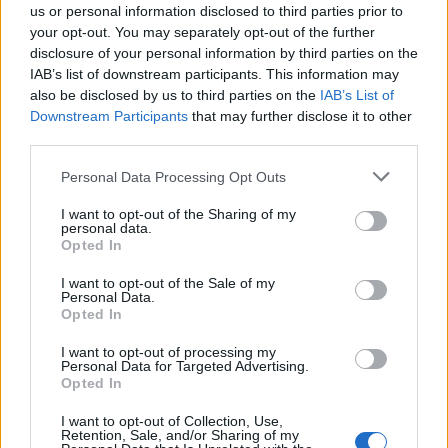
us or personal information disclosed to third parties prior to
ÚLTIMES NOTÍCIES
your opt-out. You may separately opt-out of the further
disclosure of your personal information by third parties on the
Blaumut lidera el cartell musical de les
IAB’s list of downstream participants. This information may
Festes
also be disclosed by us to third parties on the
IAB’s List of
31 de juliol de 2026
Downstream Participants
that may further disclose it to other
third parties.
Personal Data Processing Opt Outs
Caçadors de subvencions
30 de juliol de 2026
I want to opt-out of the Sharing of my
personal data.
Opted In
I want to opt-out of the Sale of my
Personal Data.
Amposta viurà unes festes amb més
Opted In
de 200 actes i l’expectació per l’eclipsi
31 de juliol de 2026
I want to opt-out of processing my
Personal Data for Targeted Advertising.
Opted In
Només 3 de cada 10 turistes visiten la
I want to opt-out of Collection, Use,
regió de l’Ebre durant juliol i agost
Retention, Sale, and/or Sharing of my