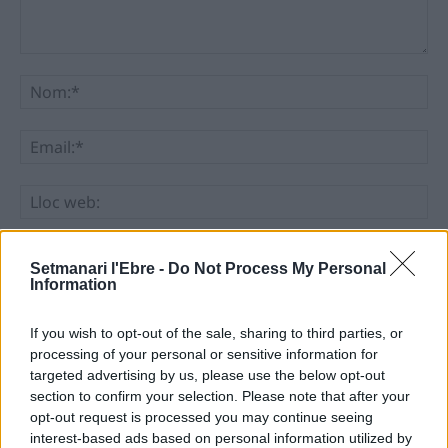
Comentari:
No
Ema
Llo
we
Deseu el meu nom, el correu electrònic i el lloc web en
Setmanari l'Ebre -
Do Not Process My Personal
aquest navegador per a la propera vegada que comenti.
Information
If you wish to opt-out of the sale, sharing to third parties, or
processing of your personal or sensitive information for
targeted advertising by us, please use the below opt-out
section to confirm your selection. Please note that after your
opt-out request is processed you may continue seeing
interest-based ads based on personal information utilized by