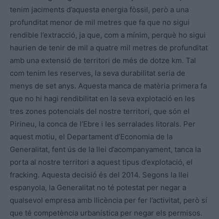
tenim jaciments d’aquesta energia fòssil, però a una
profunditat menor de mil metres que fa que no sigui
rendible l’extracció, ja que, com a mínim, perquè ho sigui
haurien de tenir de mil a quatre mil metres de profunditat
amb una extensió de territori de més de dotze km. Tal
com tenim les reserves, la seva durabilitat seria de
menys de set anys. Aquesta manca de matèria primera fa
que no hi hagi rendibilitat en la seva explotació en les
tres zones potencials del nostre territori, que són el
Pirineu, la conca de l’Ebre i les serralades litorals. Per
aquest motiu, el Departament d’Economia de la
Generalitat, fent ús de la llei d’acompanyament, tanca la
porta al nostre territori a aquest tipus d’explotació, el
fracking. Aquesta decisió és del 2014. Segons la llei
espanyola, la Generalitat no té potestat per negar a
qualsevol empresa amb llicència per fer l’activitat, però sí
que té competència urbanística per negar els permisos.