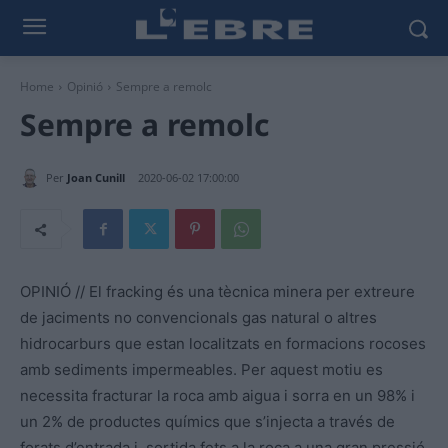
Home
Opinió
Sempre a remolc
Sempre a remolc
Per
Joan Cunill
2020-06-02 17:00:00
OPINIÓ // El fracking és una tècnica minera per extreure
de jaciments no convencionals gas natural o altres
hidrocarburs que estan localitzats en formacions rocoses
amb sediments impermeables. Per aquest motiu es
necessita fracturar la roca amb aigua i sorra en un 98% i
un 2% de productes químics que s’injecta a través de
forats d’entrada i sortida fets a la roca a una gran pressió