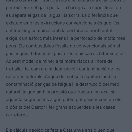
per extreure el gas i portar la barreja a la superfície, on
es separa el gas de l’aigua i la sorra. La diferència que
existeix amb les extraccions convencionals és que l’ús
del fracking combinat amb la perforació horitzontal
exigeix un esforç més intens i la perforació de molts més
pous. Els combustibles fòssils no convencionals són el
gas esquist bituminós, gasiferes o pissarres bituminoses.
Aquest model de mineria té molts riscos a l’hora de
treballar-la, com ara la destrucció i contaminació de les
reserves naturals d’aigua del subsòl i aqüífers amb la
contaminació per gas de l’aigua i la destrucció del medi
natural, ja que amb la pressió que fractura la roca, si
aquesta segueix fins algun poble pot passar com en els
dipòsits del Castor i fer grans esquerdes a les cases i
carreteres.
Els càlculs geològics fets a Catalunya ens diuen que