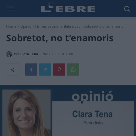
Home
Opinió
Firmes setmanarilebre.cat
Sobretot, no t’enamoris
Sobretot, no t’enamoris
Per
Clara Tena
2020-03-02 10:00:00