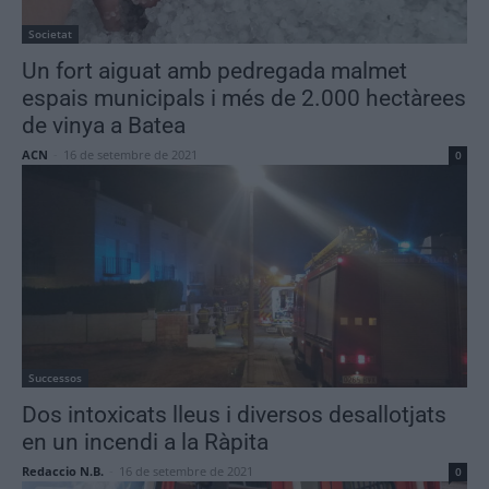
Societat
Un fort aiguat amb pedregada malmet
espais municipals i més de 2.000 hectàrees
de vinya a Batea
ACN
-
16 de setembre de 2021
0
Successos
Dos intoxicats lleus i diversos desallotjats
en un incendi a la Ràpita
Redaccio N.B.
-
16 de setembre de 2021
0