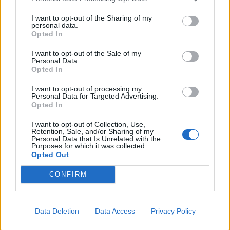
Societat
I want to opt-out of the Sharing of my
personal data.
Vídeo · Les pluges torrencials tornen a
Opted In
anegar els Valentins a Ulldecona!
I want to opt-out of the Sale of my
Redaccio
-
11 de setembre de 2021
0
Personal Data.
Opted In
I want to opt-out of processing my
Personal Data for Targeted Advertising.
Opted In
I want to opt-out of Collection, Use,
Retention, Sale, and/or Sharing of my
Personal Data that Is Unrelated with the
Purposes for which it was collected.
Opted Out
Societat
CONFIRM
Els cossos d’emergència van rescatar prop
de 200 persones durant l’episodi d’aiguats
al Montsià
Data Deletion
Data Access
Privacy Policy
ACN
-
7 de setembre de 2021
0