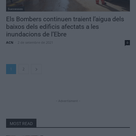
Successos
Els Bombers continuen traient l’aigua dels
baixos dels edificis afectats a les
inundacions de l’Ebre
ACN
-
2 de setembre de 2021
0
1
2
- Advertisment -
MOST READ