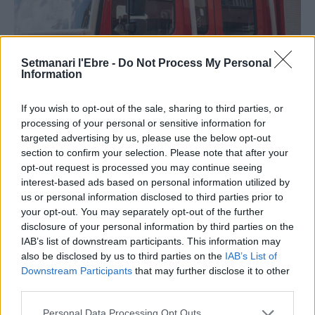
Setmanari l'Ebre -
Do Not Process My Personal
Information
If you wish to opt-out of the sale, sharing to third parties, or
processing of your personal or sensitive information for
Societat
targeted advertising by us, please use the below opt-out
section to confirm your selection. Please note that after your
Els Bombers de la Generalitat obren la
opt-out request is processed you may continue seeing
convocatòria per a 250 noves places
interest-based ads based on personal information utilized by
Redaccio
-
14 de setembre de 2021
0
us or personal information disclosed to third parties prior to
your opt-out. You may separately opt-out of the further
disclosure of your personal information by third parties on the
IAB’s list of downstream participants. This information may
also be disclosed by us to third parties on the
IAB’s List of
Downstream Participants
that may further disclose it to other
third parties.
Personal Data Processing Opt Outs