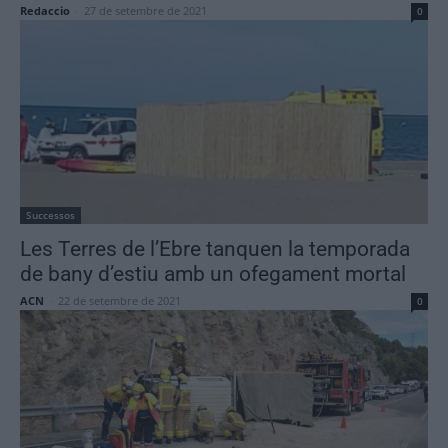
Redaccio
-
27 de setembre de 2021
0
Successos
Les Terres de l’Ebre tanquen la temporada
de bany d’estiu amb un ofegament mortal
ACN
-
22 de setembre de 2021
0