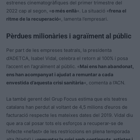
estrenes cinematogràfiques del primer trimestre del
2022 cap al segon, «
o més enllà
«. La situació «
frena el
ritme de la recuperació
«, lamenta l’empresari.
Pèrdues milionàries i agraïment al públic
Per part de les empreses teatrals, la presidenta
d’ADETCA, Isabel Vidal, celebra el retorn al 100% i posa
l’accent en l’agraïment al públic. «
Mai ens han abandonat,
ens han acompanyat i ajudat a remuntar a cada
envestida d’aquesta crisi sanitària
«, comenta a l’ACN.
La també gerent del Grup Focus estima que els teatres
catalans han perdut al voltant de 4,5 milions d’euros de
facturació respecte les mateixes dates del 2019. Vidal diu
que ara cal posar tots els esforços a recuperar-se de
l’efecte «nefast» de les restriccions en plena temporada
alta (Nadal) i «
remuntar la crisi amb continguts, artistes i