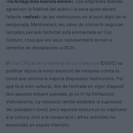
«
no hi hagi més marxes enrere
«. Les empreses teatrals
agraeixen la fidelitat del públic i la seva ajuda davant
l’efecte «
nefast
» de les restriccions en el punt àlgid de la
temporada. Mentrestant, les sales de concerts seguiran
tancades perquè l’activitat està emmarcada en l’oci
nocturn, cosa que els seus representants tornen a
lamentar en declaracions a l’ACN.
El
Diari Oficial de la Generalitat de Catalunya
(DOGC) va
publicar dijous la nova resolució de mesures contra la
covid que elimina la majoria d’aquestes restriccions. Pel
que fa al món cultural, des de l’entrada en vigor d’aquest
text aquesta mitjanit passada, ja no hi ha limitacions
d’aforaments. La resolució també estableix la supressió
del passaport covid, però aquesta mesura ja no s’aplicava
a la cultura, sinó a la restauració i altres activitats no
essencials en espais interiors.