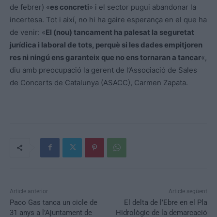
de febrer) «
es concreti
» i el sector pugui abandonar la
incertesa. Tot i així, no hi ha gaire esperança en el que ha
de venir: «
El (nou) tancament ha palesat la seguretat
jurídica i laboral de tots, perquè si les dades empitjoren
res ni ningú ens garanteix que no ens tornaran a tancar
«,
diu amb preocupació la gerent de l’Associació de Sales
de Concerts de Catalunya (ASACC), Carmen Zapata.
Article anterior
Article següent
Paco Gas tanca un cicle de
El delta de l’Ebre en el Pla
31 anys a l’Ajuntament de
Hidrològic de la demarcació