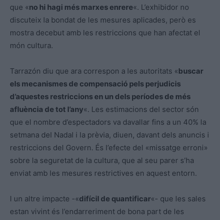
que «
no hi hagi més marxes enrere
«. L’exhibidor no
discuteix la bondat de les mesures aplicades, però es
mostra decebut amb les restriccions que han afectat el
món cultura.
Tarrazón diu que ara correspon a les autoritats «
buscar
els mecanismes de compensació pels perjudicis
d’aquestes restriccions en un dels períodes de més
afluència de tot l’any
«. Les estimacions del sector són
que el nombre d’espectadors va davallar fins a un 40% la
setmana del Nadal i la prèvia, diuen, davant dels anuncis i
restriccions del Govern. És l’efecte del «missatge erroni»
sobre la seguretat de la cultura, que al seu parer s’ha
enviat amb les mesures restrictives en aquest entorn.
I un altre impacte -«
difícil de quantificar
«- que les sales
estan vivint és l’endarreriment de bona part de les