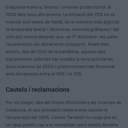
D’aquesta manera, teatres i cinemes poden tornar al
100% dels seus aforaments. La limitació del 70% es va
imposar just abans de Nadal, en el moment més àlgid de
la temporada teatral i d’estrenes cinematogràfiques i tan
sols dos mesos després que –el 17 d’octubre- les sales
recuperessin els aforaments complerts. Anant més
enrere, des de l’inici de la pandèmia, aquests dos
equipaments culturals han suspès la seva activitat en
dues ocasions (el 2020) i posteriorment han funcionat
amb aforaments entre el 50% i el 70%.
Cautela i reclamacions
Per tot plegat, des del Gremi d’Exhibidors de Cinemes de
Catalunya, el seu president celebra amb cautela la
recuperació del 100%. Camilo Tarrazón no nega que és
un «pas positiu cap a la normalitat» però també demana