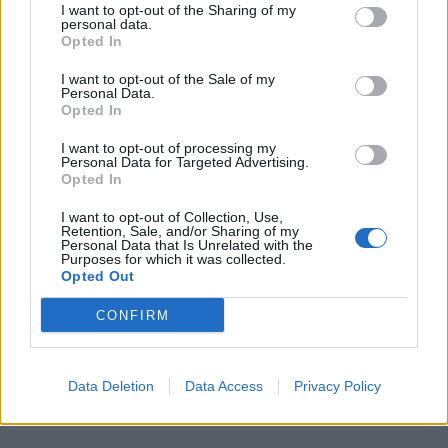
I want to opt-out of the Sharing of my
personal data.
Opted In
I want to opt-out of the Sale of my
Personal Data.
Opted In
Comentari:
No
I want to opt-out of processing my
Personal Data for Targeted Advertising.
Opted In
Ema
I want to opt-out of Collection, Use,
Retention, Sale, and/or Sharing of my
Personal Data that Is Unrelated with the
Llo
Purposes for which it was collected.
we
Opted Out
Deseu el meu nom, el correu electrònic i el lloc web en
CONFIRM
aquest navegador per a la propera vegada que comenti.
Data Deletion
Data Access
Privacy Policy