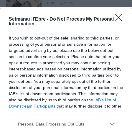
16 de juny de 2026
Cultura
Setmanari l'Ebre -
Do Not Process My Personal
Un tribut als Rolling Stones obri diumenge
Information
les Jornades Musicals de l’Ermita de la
Pietat
If you wish to opt-out of the sale, sharing to third parties, or
5 de juny de 2026
Societat
processing of your personal or sensitive information for
targeted advertising by us, please use the below opt-out
David Carabén, Meritxell Gené i Xarim
section to confirm your selection. Please note that after your
Aresté, convidats al festival Riu de Veus del
opt-out request is processed you may continue seeing
Castell de Miravet
interest-based ads based on personal information utilized by
29 de maig de 2026
us or personal information disclosed to third parties prior to
Societat
your opt-out. You may separately opt-out of the further
disclosure of your personal information by third parties on the
IAB’s list of downstream participants. This information may
also be disclosed by us to third parties on the
IAB’s List of
Downstream Participants
that may further disclose it to other
DEIXA UNA RESPOSTA
third parties.
Personal Data Processing Opt Outs