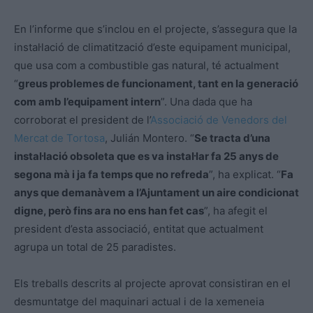
En l’informe que s’inclou en el projecte, s’assegura que la
instal·lació de climatització d’este equipament municipal,
que usa com a combustible gas natural, té actualment
“
greus problemes de funcionament, tant en la generació
com amb l’equipament intern
”. Una dada que ha
corroborat el president de l’
Associació de Venedors del
Mercat de Tortosa
, Julián Montero. “
Se tracta d’una
instal·lació obsoleta que es va instal·lar fa 25 anys de
segona mà i ja fa temps que no refreda
”, ha explicat. “
Fa
anys que demanàvem a l’Ajuntament un aire condicionat
digne, però fins ara no ens han fet cas
”, ha afegit el
president d’esta associació, entitat que actualment
agrupa un total de 25 paradistes.
Els treballs descrits al projecte aprovat consistiran en el
desmuntatge del maquinari actual i de la xemeneia