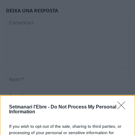
DEIXA UNA RESPOSTA
Comentari:
No
Ema
Setmanari l'Ebre -
Do Not Process My Personal
Llo
Information
we
If you wish to opt-out of the sale, sharing to third parties, or
Deseu el meu nom, el correu electrònic i el lloc web en
processing of your personal or sensitive information for
aquest navegador per a la propera vegada que comenti.