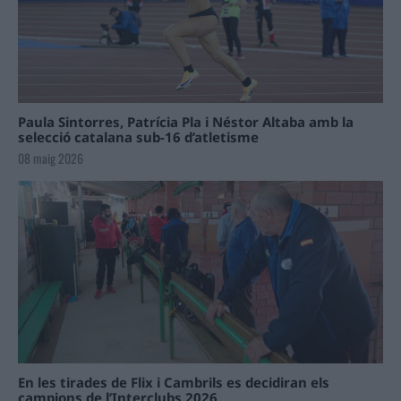
Paula Sintorres, Patrícia Pla i Néstor Altaba amb la
selecció catalana sub-16 d’atletisme
08 maig 2026
En les tirades de Flix i Cambrils es decidiran els
campions de l’Interclubs 2026