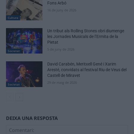
Fons Arbó
16 de juny de 2026
Cultura
Un tribut als Rolling Stones obri diumenge
les Jornades Musicals de l’Ermita de la
Pietat
5 de juny de 2026
Societat
David Carabén, Meritxell Gené i Xarim
Aresté, convidats al festival Riu de Veus del
Castell de Miravet
29 de maig de 2026
Societat
DEIXA UNA RESPOSTA