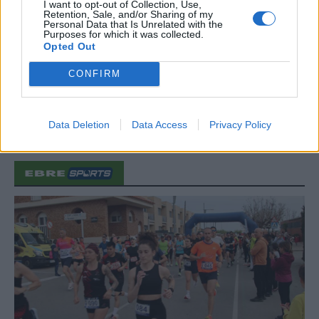
I want to opt-out of Collection, Use,
Retention, Sale, and/or Sharing of my
“L’eclipsi serà una oportunitat també
Personal Data that Is Unrelated with the
Purposes for which it was collected.
per a gaudir de les Festes Majors
Opted Out
d’Amposta”
31 de juliol de 2026
CONFIRM
Carrega més
Data Deletion
Data Access
Privacy Policy