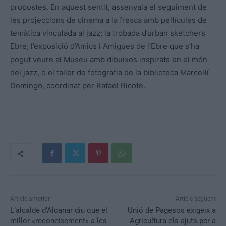
propostes. En aquest sentit, assenyala el seguiment de
les projeccions de cinema a la fresca amb pel·lícules de
temàtica vinculada al jazz; la trobada d’urban sketchers
Ebre; l’exposició d’Amics i Amigues de l’Ebre que s’ha
pogut veure al Museu amb dibuixos inspirats en el món
del jazz, o el taller de fotografia de la biblioteca Marcel·lí
Domingo, coordinat per Rafael Ricote.
Article anterior
Article següent
L’alcalde d’Alcanar diu que el
Unió de Pagesos exigeix a
millor «reconeixement» a les
Agricultura els ajuts per a