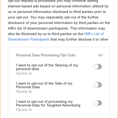
opt-out request is processed you may continue seeing
interest-based ads based on personal information utilized by
us or personal information disclosed to third parties prior to
your opt-out. You may separately opt-out of the further
ÚLTIMES NOTÍCIES
disclosure of your personal information by third parties on the
IAB’s list of downstream participants. This information may
L’Ajuntament de Tortosa amplia el
also be disclosed by us to third parties on the
IAB’s List of
termini de les obres de l’aparcament
Downstream Participants
that may further disclose it to other
dels terrenys de Renfe per les altes
third parties.
temperatures
7 d'agost de 2026
Personal Data Processing Opt Outs
Amposta recupera les Cases del Castell
I want to opt-out of the Sharing of my
i culmina un projecte estratègic que
personal data.
Opted In
vincula patrimoni, turisme i
gastronomia
I want to opt-out of the Sale of my
6 d'agost de 2026
Personal Data.
Opted In
Els vestits de paper guanyen força
enguany amb més modistes i gairebé
I want to opt-out of processing my
Personal Data for Targeted Advertising.
40 peces a concurs
Opted In
31 de juliol de 2026