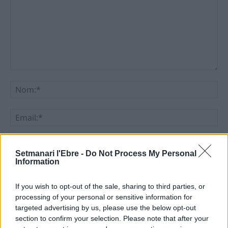
Comentari:
No
Ema
Llo
we
Setmanari l'Ebre -
Do Not Process My Personal
Information
Deseu el meu nom, el correu electrònic i el lloc web en
aquest navegador per a la propera vegada que comenti.
If you wish to opt-out of the sale, sharing to third parties, or
processing of your personal or sensitive information for
targeted advertising by us, please use the below opt-out
section to confirm your selection. Please note that after your