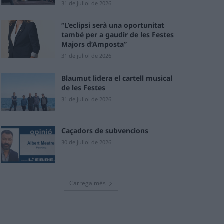
31 de juliol de 2026
“L’eclipsi serà una oportunitat
també per a gaudir de les Festes
Majors d’Amposta”
31 de juliol de 2026
Blaumut lidera el cartell musical
de les Festes
31 de juliol de 2026
Caçadors de subvencions
30 de juliol de 2026
Carrega més