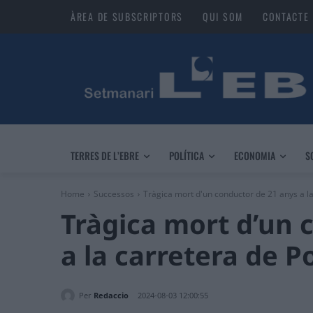
ÀREA DE SUBSCRIPTORS
QUI SOM
CONTACTE
TERRES DE L’EBRE
POLÍTICA
ECONOMIA
S
Home
Successos
Tràgica mort d'un conductor de 21 anys a la
Tràgica mort d’un 
a la carretera de P
Per
Redaccio
2024-08-03 12:00:55