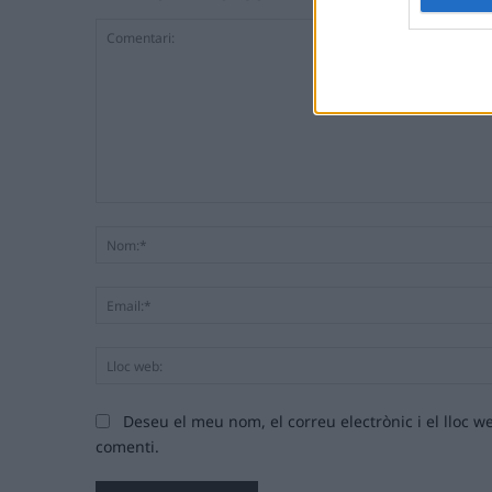
Comentari:
Deseu el meu nom, el correu electrònic i el lloc
comenti.