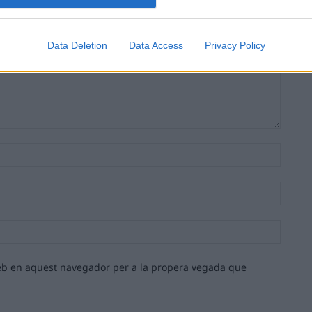
Data Deletion
Data Access
Privacy Policy
Nom:*
Email:*
Lloc
web:
 web en aquest navegador per a la propera vegada que