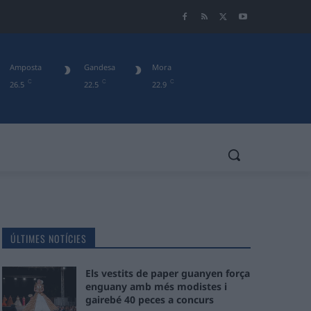
Amposta
Gandesa
Mora
C
C
C
26.5
22.5
22.9
ÚLTIMES NOTÍCIES
Els vestits de paper guanyen força
enguany amb més modistes i
gairebé 40 peces a concurs