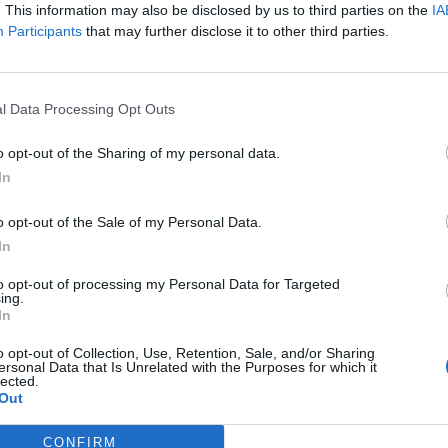
. This information may also be disclosed by us to third parties on the
IA
Participants
that may further disclose it to other third parties.
l Data Processing Opt Outs
o opt-out of the Sharing of my personal data.
In
o opt-out of the Sale of my Personal Data.
Successos
In
s a Roquetes i la Ràpita
Ingressa a presó un multireincident
to opt-out of processing my Personal Data for Targeted
etmana negra
especialitzat en robatoris a vehicles i
ing.
ganivets al país
comerços a Amposta
In
o opt-out of Collection, Use, Retention, Sale, and/or Sharing
ersonal Data that Is Unrelated with the Purposes for which it
lected.
Out
CONFIRM