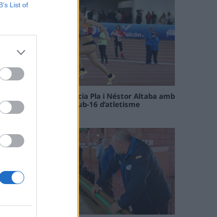
B’s List of
Paula Sintorres, Patrícia Pla i Néstor Altaba amb
la selecció catalana sub-16 d’atletisme
08 maig 2026