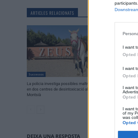
participants
Downstream 
ARTICLES RELACIONATS
Persona
I want t
Opted 
I want t
Successos
Successos
Opted 
La policia investiga possibles maltractes
Dos apunyalament
I want 
en dos centres de desintoxicació al
furguen en una s
Advertis
Montsià
d’agressions amb 
Opted 
I want t
of my P
was col
Opted 
DEIXA UNA RESPOSTA