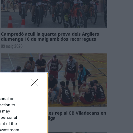
Campredó acull la quarta prova dels Argilers
diumenge 10 de maig amb dos recorreguts
09 maig 2026
sonal or
ection to
ou may
El Cantaires amb baixes rep al CB Viladecans en
el tram decisiu de la lliga
 personal
out of the
09 maig 2026
 downstream