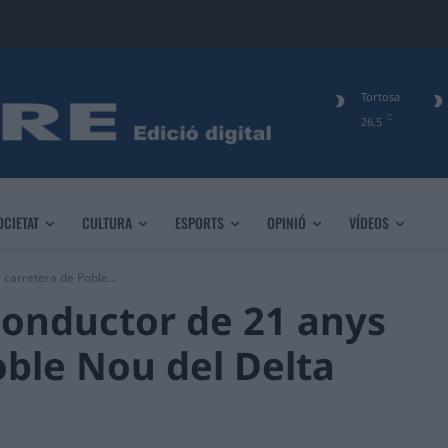
Tortosa
C
26.5
OCIETAT
CULTURA
ESPORTS
OPINIÓ
VÍDEOS
 carretera de Poble...
conductor de 21 anys
oble Nou del Delta