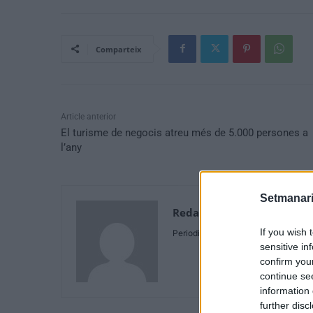
Comparteix
Article anterior
El turisme de negocis atreu més de 5.000 persones a
l’any
Setmanari
Redaccio
If you wish 
Periodistes
sensitive in
confirm you
continue se
information 
further disc