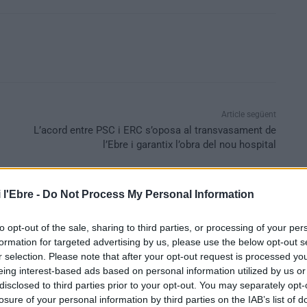
Article següent
L’acord entre PSC i ERC s’oposa al transvasament de
l’Ebre i garantix l’obra del nou hospital
 l'Ebre -
Do Not Process My Personal Information
to opt-out of the sale, sharing to third parties, or processing of your per
formation for targeted advertising by us, please use the below opt-out s
r selection. Please note that after your opt-out request is processed y
eing interest-based ads based on personal information utilized by us or
disclosed to third parties prior to your opt-out. You may separately opt-
losure of your personal information by third parties on the IAB’s list of