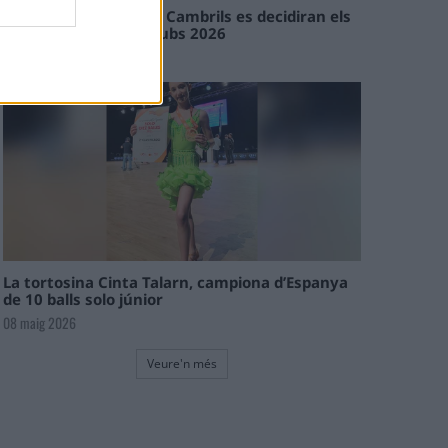
En les tirades de Flix i Cambrils es decidiran els
campions de l’Interclubs 2026
08 maig 2026
La tortosina Cinta Talarn, campiona d’Espanya
de 10 balls solo júnior
08 maig 2026
Veure'n més