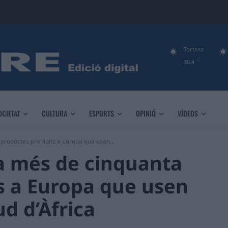
Tortosa
C
30.4
OCIETAT
CULTURA
ESPORTS
OPINIÓ
VÍDEOS
 productes prohibits a Europa que usen...
ca més de cinquanta
s a Europa que usen
ud d’Àfrica