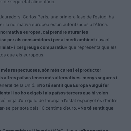
 de seguretat alimentària.
Llauradors, Carlos Peris, una primera fase de l’estudi ha
r la normativa europea estan autoritzades a l’Àfrica.
 normativa europea, cal prendre aturar les
risc per als consumidors i per al medi ambient
davant
leial»
i
«el greuge comparatiu»
que representa que els
stos que els europeus.
 més respectuoses, són més cares i el productor
s altres països tenen més alternatives, menys segures i
general de la Unió.
«No té sentit que Europa vulgui fer
ental i no ho exigeixi als països tercers que hi volen
ció
mitjà d’un quilo de taronja a l’estat espanyol és d’entre
uar-se per sota dels 10 cèntims d’euro
. «No té sentit que
e Consumidors i Usuaris
(AVACU) que
«s’ha posat en