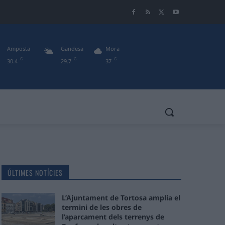
Amposta
Gandesa
Mora
C
C
C
30.4
29.7
37
ÚLTIMES NOTÍCIES
L’Ajuntament de Tortosa amplia el
termini de les obres de
l’aparcament dels terrenys de