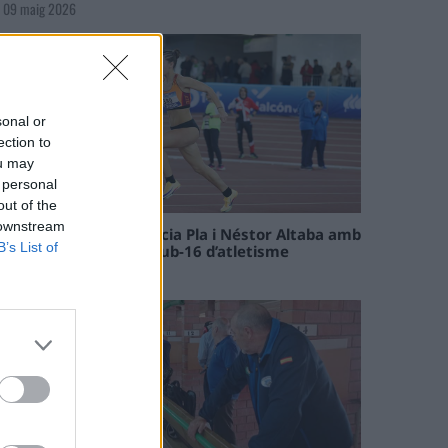
09 maig 2026
sonal or
ection to
ou may
 personal
out of the
 downstream
Paula Sintorres, Patrícia Pla i Néstor Altaba amb
B’s List of
la selecció catalana sub-16 d’atletisme
08 maig 2026