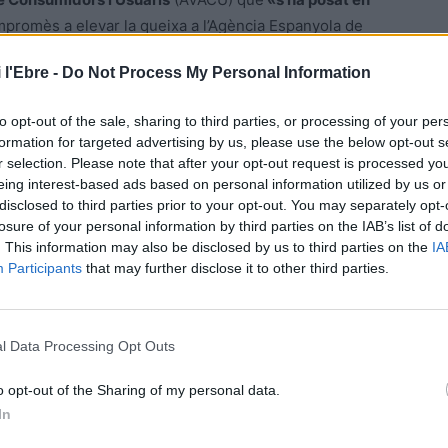
compromès a elevar la queixa a l’Agència Espanyola de
a les institucions europees. Per a la seva banda, la Unió
 l'Ebre -
Do Not Process My Personal Information
ropea de Seguretat Alimentària
(EFSA). La EFSA és
ves dels productes fitosanitaris contra les plagues i les
to opt-out of the sale, sharing to third parties, or processing of your per
l i no tenen impacte al medi ambient. A més avalua el
formation for targeted advertising by us, please use the below opt-out s
uicides permesos en productes d’origen vegetal o animal
r selection. Please note that after your opt-out request is processed y
eing interest-based ads based on personal information utilized by us or
disclosed to third parties prior to your opt-out. You may separately opt-
losure of your personal information by third parties on the IAB’s list of
entrada de fruita amb residus que no superen el límit
. This information may also be disclosed by us to third parties on the
IA
n fer servir en l’àmbit comunitari europeu.
«Volem ser
Participants
that may further disclose it to other third parties.
cte a altres països exportadors i d’altres sectors amb els
l Data Processing Opt Outs
a vigilar que no es treballi amb productes fitosanitaris
ue tinguem especial fixació amb el sud d’Àfrica. Hem
o opt-out of the Sharing of my personal data.
In
tà exercint però seguirem amb Egipte, Argentina i