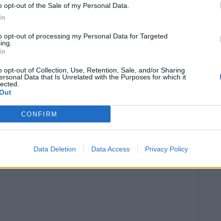
o opt-out of the Sale of my Personal Data.
In
to opt-out of processing my Personal Data for Targeted
ing.
In
o opt-out of Collection, Use, Retention, Sale, and/or Sharing
ersonal Data that Is Unrelated with the Purposes for which it
lected.
Out
Article següent
CONFIRM
El ‘Paradís pintat’ de Pepa Plana i la darrera obra de
Mont Plans, a l’Auditori Sixto Mir
Data Deletion
Data Access
Privacy Policy