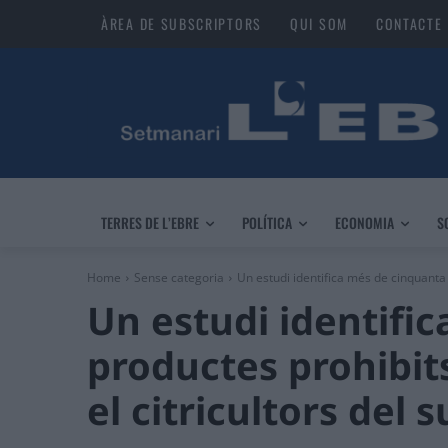
ÀREA DE SUBSCRIPTORS
QUI SOM
CONTACTE
TERRES DE L’EBRE
POLÍTICA
ECONOMIA
S
Home
Sense categoria
Un estudi identifica més de cinquanta
Un estudi identifi
productes prohibit
el citricultors del s