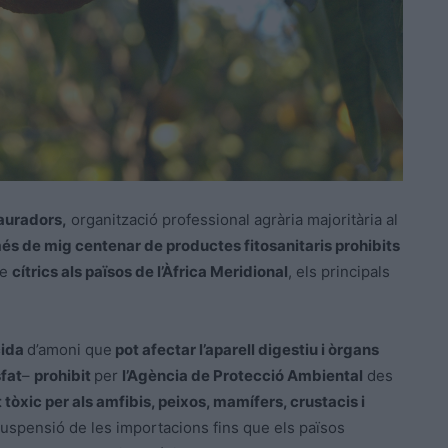
auradors,
organització professional agrària majoritària al
s de mig centenar de productes fitosanitaris prohibits
de
cítrics als països de l’Àfrica Meridional
, els principals
cida
d’amoni que
pot afectar l’aparell digestiu i òrgans
fat
–
prohibit
per
l’Agència de Protecció Ambiental
des
tòxic per als amfibis, peixos, mamífers, crustacis i
suspensió de les importacions fins que els països