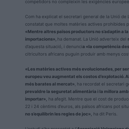
competidors no compleixin les exigències europees
Com ha explicat el secretari general de la Unió de 
constatat que moltes matèries actives prohibides pe
«Mentre altres països productors no s’adaptin a la
importacions»,
ha demanat. La Unió adverteix del
d’aquesta situació, i denunci
a «la competència desl
citricultors africans puguin produir amb menys co
«Les matèries actives més evolucionades, per ser
europeu veu augmentat els costos d’explotació. Al
més barates al mercat»
, ha recordat el secretari 
prevaldre la seguretat alimentària i la millora ambi
importar»,
ha afegit. Mentre que el cost de produc
22 i 24 cèntims d’euros, als països africans pot sit
no s’equilibrin les regles de joc»,
ha dit Peris.
L’estudi s’ha presentat a l’
Associació Valenciana d