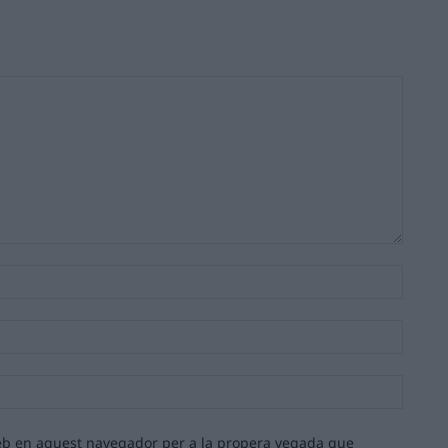
Nom:*
Email:*
Lloc
web:
 web en aquest navegador per a la propera vegada que