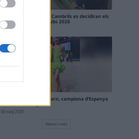
En les tirades de Flix i Cambrils es decidiran els
campions de l’Interclubs 2026
08 maig 2026
La tortosina Cinta Talarn, campiona d’Espanya
de 10 balls solo júnior
08 maig 2026
Veure'n més