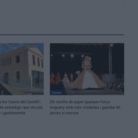
Festes
les Cases del Castell i
Els vestits de paper guanyen força
te estratègic que vincula
enguany amb més modistes i gairebé 40
e i gastronomia
peces a concurs