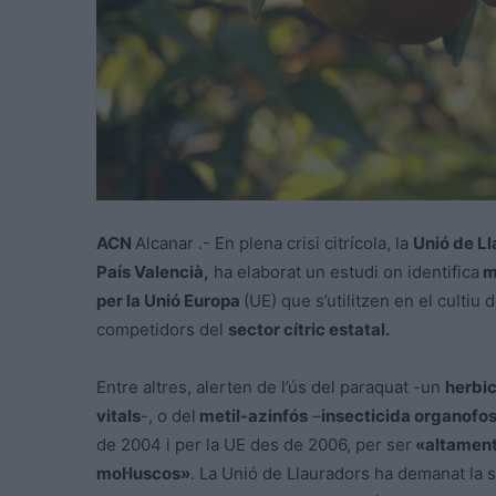
ACN
Alcanar .- En plena crisi citrícola, la
Unió de Ll
País Valencià,
ha elaborat un estudi on identifica
mé
per la Unió Europa
(UE) que s’utilitzen en el cultiu 
competidors del
sector cítric estatal.
Entre altres, alerten de l’ús del paraquat -un
herbi
vitals
-, o del
metil-azinfós
–
insecticida organofos
de 2004 i per la UE des de 2006, per ser
«altament 
mol·luscos»
. La Unió de Llauradors ha demanat la 