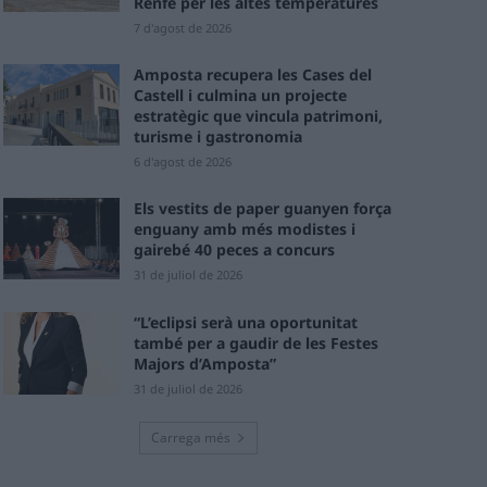
Renfe per les altes temperatures
7 d'agost de 2026
Amposta recupera les Cases del
Castell i culmina un projecte
estratègic que vincula patrimoni,
turisme i gastronomia
6 d'agost de 2026
Els vestits de paper guanyen força
enguany amb més modistes i
gairebé 40 peces a concurs
31 de juliol de 2026
“L’eclipsi serà una oportunitat
també per a gaudir de les Festes
Majors d’Amposta”
31 de juliol de 2026
Carrega més