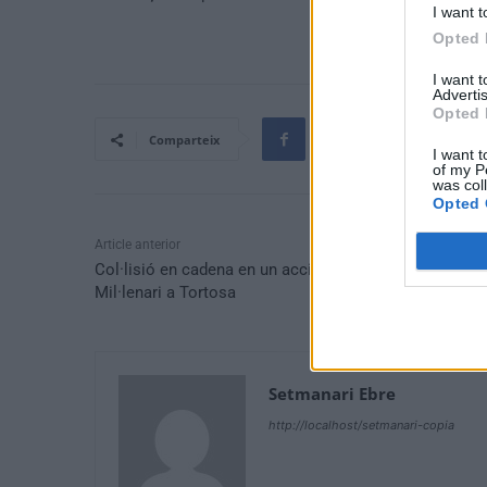
I want t
Opted 
I want 
Advertis
Opted 
Comparteix
I want t
of my P
was col
Opted 
Article anterior
Col·lisió en cadena en un accident al Pont del
Mil·lenari a Tortosa
Setmanari Ebre
http://localhost/setmanari-copia