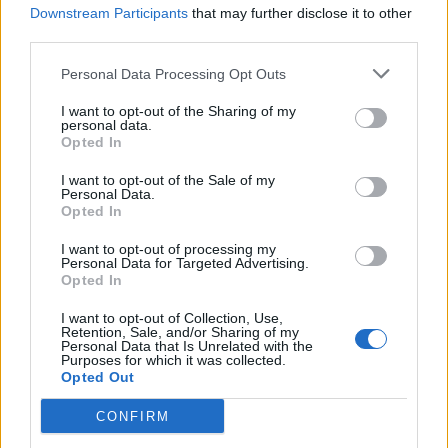
dels terrenys de Renfe per les altes
Downstream Participants
that may further disclose it to other
temperatures
third parties.
7 d'agost de 2026
Personal Data Processing Opt Outs
Amposta recupera les Cases del Castell
i culmina un projecte estratègic que
I want to opt-out of the Sharing of my
vincula patrimoni, turisme i
personal data.
Opted In
gastronomia
6 d'agost de 2026
I want to opt-out of the Sale of my
Personal Data.
Els vestits de paper guanyen força
Opted In
enguany amb més modistes i gairebé
40 peces a concurs
I want to opt-out of processing my
Personal Data for Targeted Advertising.
31 de juliol de 2026
Opted In
I want to opt-out of Collection, Use,
Carrega més
Retention, Sale, and/or Sharing of my
Personal Data that Is Unrelated with the
Purposes for which it was collected.
Opted Out
CONFIRM