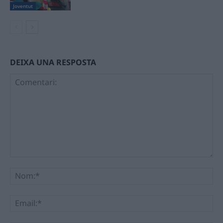
Joventut
DEIXA UNA RESPOSTA
Comentari:
No
Ema