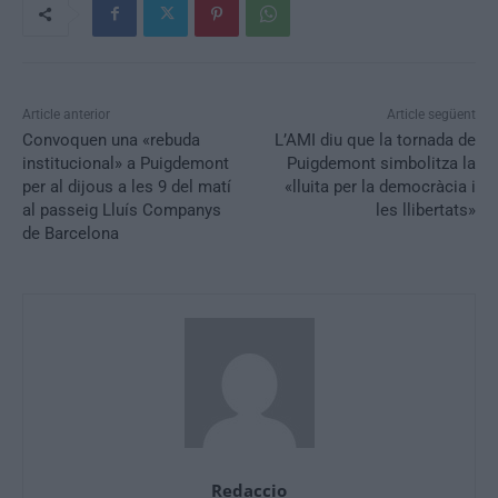
Article anterior
Article següent
Convoquen una «rebuda
L’AMI diu que la tornada de
institucional» a Puigdemont
Puigdemont simbolitza la
per al dijous a les 9 del matí
«lluita per la democràcia i
al passeig Lluís Companys
les llibertats»
de Barcelona
Redaccio