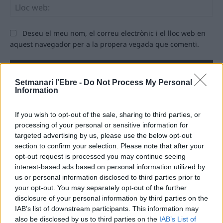
Llo
we
Deseu el meu nom, el correu electrònic i el lloc web en
aquest navegador per a la propera vegada que comenti.
Setmanari l'Ebre -
Do Not Process My Personal
Information
If you wish to opt-out of the sale, sharing to third parties, or
ÚLTIMES NOTÍCIES
processing of your personal or sensitive information for
targeted advertising by us, please use the below opt-out
section to confirm your selection. Please note that after your
L’Observatori de l’Ebre lidera de nou la
opt-out request is processed you may continue seeing
recerca sobre l’astre rei en el segon
eclipsi solar total de la seva història
interest-based ads based on personal information utilized by
us or personal information disclosed to third parties prior to
7 d'agost de 2026
your opt-out. You may separately opt-out of the further
disclosure of your personal information by third parties on the
L’Ajuntament de Tortosa amplia el
IAB’s list of downstream participants. This information may
termini de les obres de l’aparcament
also be disclosed by us to third parties on the
IAB’s List of