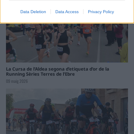
Data Deletion
Data Access
Privacy Policy
La Cursa de l’Aldea segona d’etiqueta d’or de la
Running Sèries Terres de l’Ebre
09 maig 2026