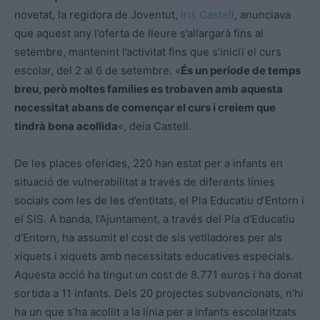
novetat, la regidora de Joventut,
Iris Castell
, anunciava
que aquest any l’oferta de lleure s’allargarà fins al
setembre, mantenint l’activitat fins que s’iniciï el curs
escolar, del 2 al 6 de setembre. «
És un període de temps
breu, però moltes famílies es trobaven amb aquesta
necessitat abans de començar el curs i creiem que
tindrà bona acollida
«, deia Castell.
De les places oferides, 220 han estat per a infants en
situació de vulnerabilitat a través de diferents línies
socials com les de les d’entitats, el Pla Educatiu d’Entorn i
el SIS. A banda, l’Ajuntament, a través del Pla d’Educatiu
d’Entorn, ha assumit el cost de sis vetlladores per als
xiquets i xiquets amb necessitats educatives especials.
Aquesta acció ha tingut un cost de 8.771 euros i ha donat
sortida a 11 infants. Dels 20 projectes subvencionats, n’hi
ha un que s’ha acollit a la línia per a infants escolaritzats