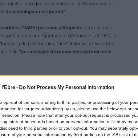
ranquil·la, amb dos parcs naturals i la Reserva de la
r el desenvolupament creatiu”.
mb la primera VAGExperience a Amposta,
una cita que
ons públiques com l’Ajuntament d’Ampostas, el CEC, la
ndústria de la Generalitat de Catalunya, entre altres
suport de
“personatges de renom dins del món dels
 l'Ebre -
Do Not Process My Personal Information
to opt-out of the sale, sharing to third parties, or processing of your per
formation for targeted advertising by us, please use the below opt-out s
r selection. Please note that after your opt-out request is processed y
eing interest-based ads based on personal information utilized by us or
disclosed to third parties prior to your opt-out. You may separately opt-
Article següent
losure of your personal information by third parties on the IAB’s list of