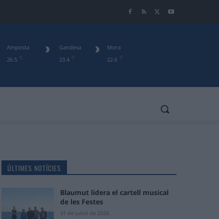
Amposta
Gandesa
Mora
C
C
C
26.5
23.4
22.6
ÚLTIMES NOTÍCIES
Blaumut lidera el cartell musical
de les Festes
31 de juliol de 2026