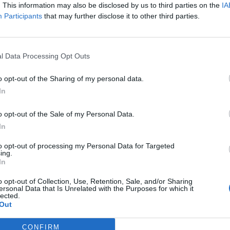
CaixaBank i la Cambra de Comerç de Tortosa
. This information may also be disclosed by us to third parties on the
IA
impulsen la internacionalització de les empreses de
Participants
that may further disclose it to other third parties.
les Terres de l’Ebre
l Data Processing Opt Outs
o opt-out of the Sharing of my personal data.
In
o opt-out of the Sale of my Personal Data.
In
to opt-out of processing my Personal Data for Targeted
ing.
In
o opt-out of Collection, Use, Retention, Sale, and/or Sharing
ersonal Data that Is Unrelated with the Purposes for which it
lected.
Out
CONFIRM