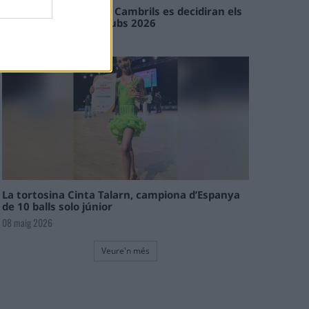
En les tirades de Flix i Cambrils es decidiran els
campions de l’Interclubs 2026
08 maig 2026
La tortosina Cinta Talarn, campiona d’Espanya
de 10 balls solo júnior
08 maig 2026
Veure'n més