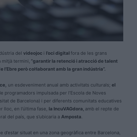
dústria del
videojoc
i
l’oci digital
fora de les grans
 mitjà termini,
“garantir la retenció i atracció de talent
e l’Ebre però col·laborant amb la gran indústria”.
ce,
un esdeveniment anual amb activitats culturals;
el
 de programadors impulsada per l’Escola de Noves
rsitat de Barcelona) i per diferents comunitats educatives
 lloc, en l’última fase,
la IncuVAGdora,
amb el repte de
al del país, que s’ubicaria a
Amposta
.
ge d’estar situat en una zona geogràfica entre Barcelona,