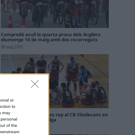
Campredó acull la quarta prova dels Argilers
diumenge 10 de maig amb dos recorreguts
09 maig 2026
sonal or
ection to
ou may
El Cantaires amb baixes rep al CB Viladecans en
el tram decisiu de la lliga
 personal
out of the
09 maig 2026
 downstream