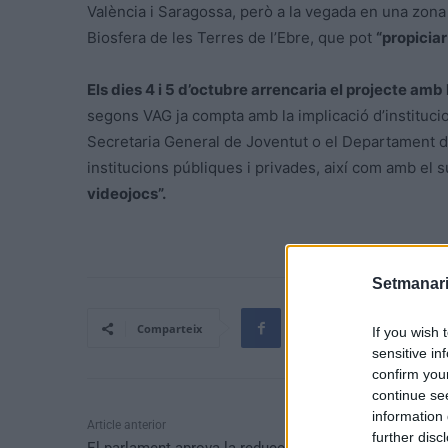
València i Saragossa, però a la vegada en una zona t
Biosfera de les Terres de l’Ebre, que pot
“propicia
Els dies 4 i 5 d’octubre arrencaria el projecte a
segons VAG ja compta amb la implicació d’instituci
Secretaria General de Joventut o el Departament d’I
institucions públiques i privades, així com amb el 
videojocs”.
Setmanari
Comparteix
If you wish 
sensitive in
confirm you
continue se
information 
Article anterior
further disc