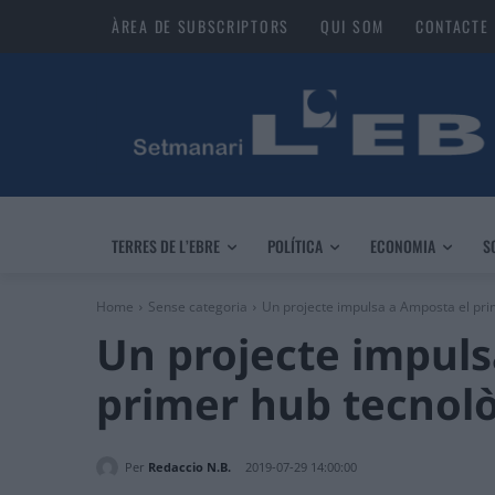
ÀREA DE SUBSCRIPTORS
QUI SOM
CONTACTE
TERRES DE L’EBRE
POLÍTICA
ECONOMIA
S
Home
Sense categoria
Un projecte impulsa a Amposta el pri
Un projecte impuls
primer hub tecnolò
Per
Redaccio N.B.
2019-07-29 14:00:00