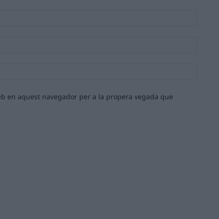
Nom:*
Email:*
Lloc
web:
 web en aquest navegador per a la propera vegada que