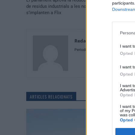
El parlament aprova la reducció del cànon de l’aigua i
participants
de residus industrials a les noves indústries que
Downstream 
s’implanten a Flix
Persona
Redaccio N.B.
I want t
Periodista
Opted 
I want t
Opted 
I want 
Advertis
Opted 
ARTICLES RELACIONATS
I want t
of my P
was col
Opted 