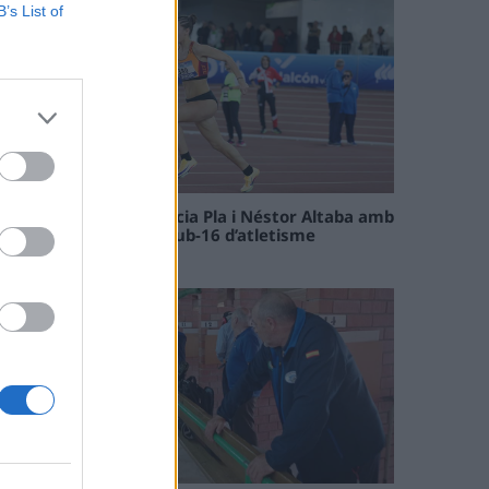
B’s List of
Paula Sintorres, Patrícia Pla i Néstor Altaba amb
la selecció catalana sub-16 d’atletisme
08 maig 2026