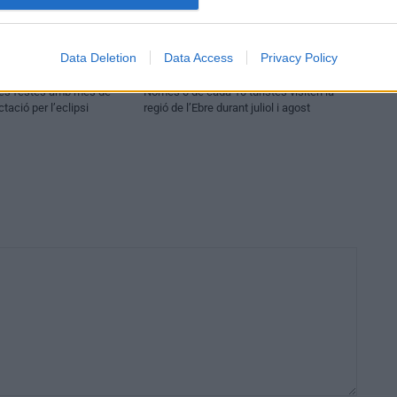
Data Deletion
Data Access
Privacy Policy
Turisme
nes festes amb més de
Només 3 de cada 10 turistes visiten la
ctació per l’eclipsi
regió de l’Ebre durant juliol i agost