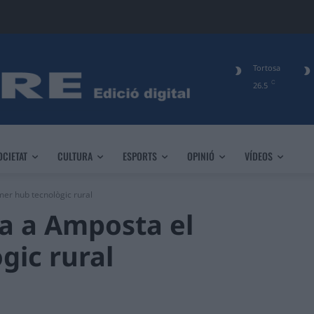
Tortosa
C
26.5
OCIETAT
CULTURA
ESPORTS
OPINIÓ
VÍDEOS
mer hub tecnològic rural
a a Amposta el
gic rural