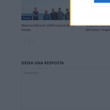
Festes
Festes
Blaumut lidera el cartell musical de les
Amposta viurà u
Festes
200 actes i l’expe
DEIXA UNA RESPOSTA