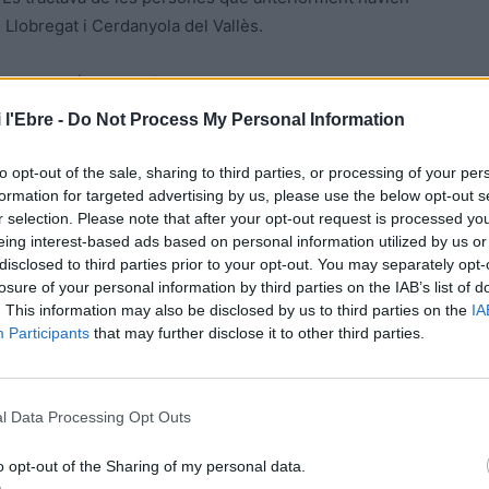
Llobregat i Cerdanyola del Vallès.
de
Tortosa
(Baix Ebre) el passat 25 de maig, en el qual el
, va representar un punt d’inflexió per a la banda. Els
 l'Ebre -
Do Not Process My Personal Information
 40 anys, mentre que tres més van aconseguir fugir.
treure a la ciutat de Barcelona i a la localitat de
to opt-out of the sale, sharing to third parties, or processing of your per
formation for targeted advertising by us, please use the below opt-out s
r selection. Please note that after your opt-out request is processed y
eing interest-based ads based on personal information utilized by us or
’ocultessin durant diversos dies, un d’ells en un bungalow
disclosed to third parties prior to your opt-out. You may separately opt-
 mes de juliol, els investigadors van concloure que els
losure of your personal information by third parties on the IAB’s list of
olent en un domicili d’una localitat del Vallès Occidental.
. This information may also be disclosed by us to third parties on the
IA
Participants
that may further disclose it to other third parties.
retardar els seus propòsits.
 catalans
l Data Processing Opt Outs
n preparar un dispositiu especial que va culminar el
o opt-out of the Sharing of my personal data.
 i una dona en diferents municipis catalans. Així mateix,