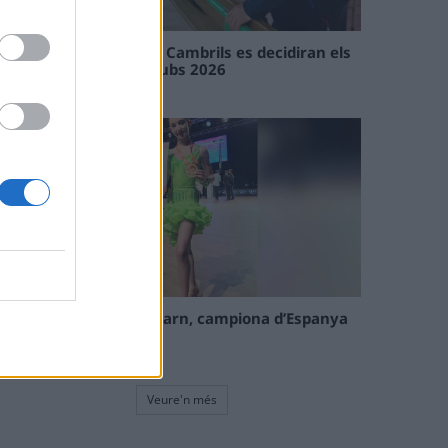
En les tirades de Flix i Cambrils es decidiran els
campions de l’Interclubs 2026
08 maig 2026
La tortosina Cinta Talarn, campiona d’Espanya
de 10 balls solo júnior
08 maig 2026
Veure'n més