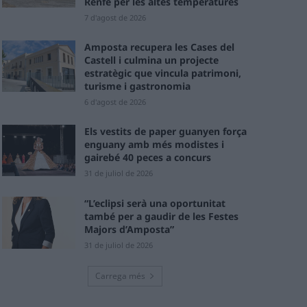
Renfe per les altes temperatures
7 d'agost de 2026
Amposta recupera les Cases del
Castell i culmina un projecte
estratègic que vincula patrimoni,
turisme i gastronomia
6 d'agost de 2026
Els vestits de paper guanyen força
enguany amb més modistes i
gairebé 40 peces a concurs
31 de juliol de 2026
“L’eclipsi serà una oportunitat
també per a gaudir de les Festes
Majors d’Amposta”
31 de juliol de 2026
Carrega més