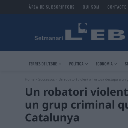
ÀREA DE SUBSCRIPTORS
QUI SOM
CONTACTE
TERRES DE L’EBRE
POLÍTICA
ECONOMIA
S
Home
Successos
Un robatori violent a Tortosa destapa a un 
Un robatori violent
un grup criminal q
Catalunya