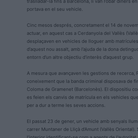
traslladar-la fins a Barcelona, li van robar diners 
portava en el seu vehicle.
Cinc mesos després, concretament el 14 de novembre
actuar, en aquest cas a Cerdanyola del Vallès (Vall
desplaçaven en vehicles de lloguer amb matrícules c
d’aquest nou assalt, amb l’ajuda de la dona detingud
entorn d’un altre objectiu d’interès d’aquest grup.
A mesura que avançaven les gestions de recerca, P
coneixement que la banda criminal disposava de fi
Coloma de Gramenet (Barcelonès). El dispositiu con
es feien els canvis de matrícula en els vehicles qu
per a dur a terme les seves accions.
El passat 23 de gener, un vehicle amb senyals llumi
carrer Muntaner de Lliçà d’Amunt (Vallès Oriental)
l’interior identificant-se com a agents de l’autorit