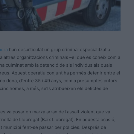
adra
han desarticulat un grup criminal especialitzat a
a altres organitzacions criminals –el que es coneix com a
 ha culminat amb la detenció de sis individus als quals
greus. Aquest operatiu conjunt ha permès detenir entre el
i una dona, d’entre 35 i 49 anys, com a presumptes autors
 cinc homes, a més, se’ls atribueixen els delictes de
 es va posar en marxa arran de l’assalt violent que va
rnellà de Llobregat (Baix Llobregat). En aquesta ocasió,
t municipi fent-se passar per policies. Després de