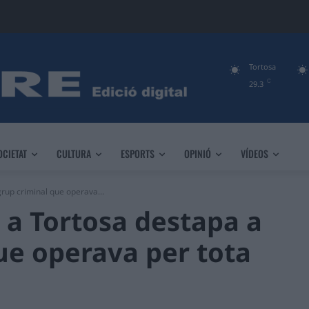
Tortosa
C
29.3
OCIETAT
CULTURA
ESPORTS
OPINIÓ
VÍDEOS
grup criminal que operava...
 a Tortosa destapa a
ue operava per tota