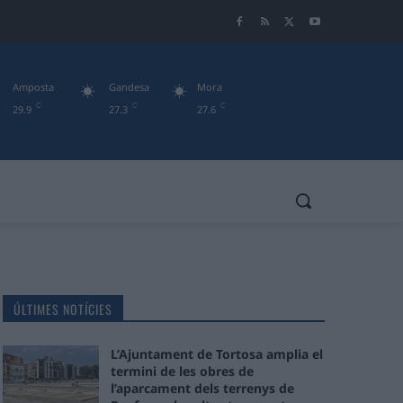
Amposta
Gandesa
Mora
C
C
C
29.9
27.3
27.6
ÚLTIMES NOTÍCIES
L’Ajuntament de Tortosa amplia el
termini de les obres de
l’aparcament dels terrenys de