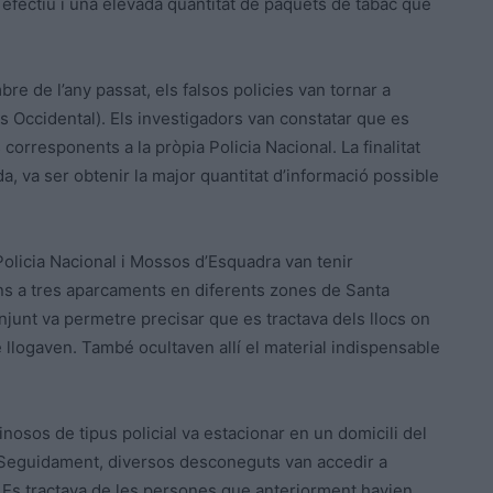
en efectiu i una elevada quantitat de paquets de tabac que
 de l’any passat, els falsos policies van tornar a
ès Occidental). Els investigadors van constatar que es
orresponents a la pròpia Policia Nacional. La finalitat
a, va ser obtenir la major quantitat d’informació possible
olicia Nacional i Mossos d’Esquadra van tenir
ns a tres aparcaments en diferents zones de Santa
junt va permetre precisar que es tractava dels llocs on
e llogaven. També ocultaven allí el material indispensable
nosos de tipus policial va estacionar en un domicili del
. Seguidament, diversos desconeguts van accedir a
at. Es tractava de les persones que anteriorment havien