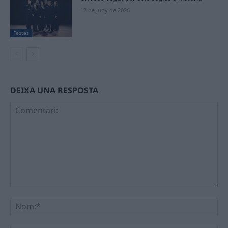
12 de juny de 2026
Festes
DEIXA UNA RESPOSTA
Comentari:
No