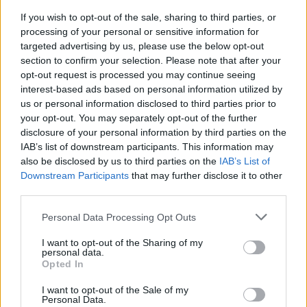
Blaumut lidera el cartell musical de les
If you wish to opt-out of the sale, sharing to third parties, or
Festes
processing of your personal or sensitive information for
31 de juliol de 2026
targeted advertising by us, please use the below opt-out
section to confirm your selection. Please note that after your
opt-out request is processed you may continue seeing
interest-based ads based on personal information utilized by
Caçadors de subvencions
us or personal information disclosed to third parties prior to
30 de juliol de 2026
your opt-out. You may separately opt-out of the further
disclosure of your personal information by third parties on the
IAB’s list of downstream participants. This information may
also be disclosed by us to third parties on the
IAB’s List of
Amposta viurà unes festes amb més
Downstream Participants
that may further disclose it to other
de 200 actes i l’expectació per l’eclipsi
third parties.
31 de juliol de 2026
Personal Data Processing Opt Outs
I want to opt-out of the Sharing of my
Carrega més
personal data.
Opted In
I want to opt-out of the Sale of my
Personal Data.