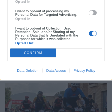
Opted In
I want to opt-out of processing my
Personal Data for Targeted Advertising.
Opted In
I want to opt-out of Collection, Use,
Retention, Sale, and/or Sharing of my
Personal Data that Is Unrelated with the
Purposes for which it was collected.
Opted Out
CONFIRM
La Cursa de l’Aldea segona d’etiqueta d’or de la
Running Sèries Terres de l’Ebre
Data Deletion
Data Access
Privacy Policy
09 maig 2026