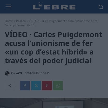
Home
Política
VÍDEO · Carles Puigdemont acusa l'unionisme de fer
"un cop d'estat híbrid"...
VÍDEO · Carles Puigdemont
acusa l’unionisme de fer
«un cop d’estat híbrid» a
través del poder judicial
Per
ACN
2024-08-19 16:00:45