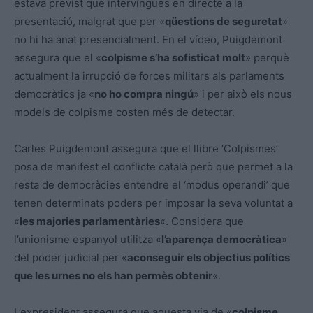
estava previst que intervingués en directe a la
presentació, malgrat que per «
qüestions de seguretat
»
no hi ha anat presencialment. En el vídeo, Puigdemont
assegura que el «
colpisme s’ha sofisticat molt
» perquè
actualment la irrupció de forces militars als parlaments
democràtics ja «
no ho compra ningú
» i per això els nous
models de colpisme costen més de detectar.
Carles Puigdemont assegura que el llibre ‘Colpismes’
posa de manifest el conflicte català però que permet a la
resta de democràcies entendre el ‘modus operandi’ que
tenen determinats poders per imposar la seva voluntat a
«
les majories parlamentàries
«. Considera que
l’unionisme espanyol utilitza «
l’aparença democràtica
»
del poder judicial per «
aconseguir els objectius polítics
que les urnes no els han permès obtenir
«.
L’expresident assegura que aquesta via de «
colpisme