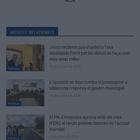
ACN
ARTICLES RELACIONATS
Junts reclama que el judici a l’ara
alcaldable Ferré per les dietes se faça com
més aviat millor
10 de juliol de 2026
Política
L’oposició en bloc tomba el pressupost a
Ulldecona i reprova el govern municipal
10 de juliol de 2026
Política
El Ple d’Amposta aprova amb els vots
d’ERC el tercer préstec bancari de l’actual
mandat
3 de juliol de 2026
Política