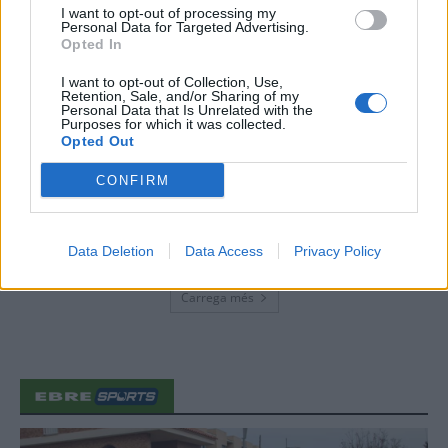
I want to opt-out of processing my
31 de juliol de 2026
Personal Data for Targeted Advertising.
Opted In
“L’eclipsi serà una oportunitat també
I want to opt-out of Collection, Use,
per a gaudir de les Festes Majors
Retention, Sale, and/or Sharing of my
d’Amposta”
Personal Data that Is Unrelated with the
Purposes for which it was collected.
31 de juliol de 2026
Opted Out
CONFIRM
Blaumut lidera el cartell musical de les
Festes
31 de juliol de 2026
Data Deletion
Data Access
Privacy Policy
Carrega més