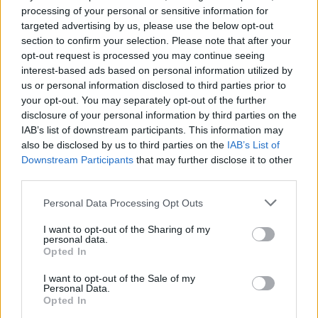
we
processing of your personal or sensitive information for
targeted advertising by us, please use the below opt-out
Deseu el meu nom, el correu electrònic i el lloc web en
section to confirm your selection. Please note that after your
aquest navegador per a la propera vegada que comenti.
opt-out request is processed you may continue seeing
interest-based ads based on personal information utilized by
us or personal information disclosed to third parties prior to
your opt-out. You may separately opt-out of the further
disclosure of your personal information by third parties on the
IAB’s list of downstream participants. This information may
also be disclosed by us to third parties on the
IAB’s List of
Downstream Participants
that may further disclose it to other
ÚLTIMES NOTÍCIES
third parties.
Amposta recupera les Cases del Castell
Personal Data Processing Opt Outs
i culmina un projecte estratègic que
vincula patrimoni, turisme i
I want to opt-out of the Sharing of my
gastronomia
personal data.
Opted In
6 d'agost de 2026
I want to opt-out of the Sale of my
Els vestits de paper guanyen força
Personal Data.
enguany amb més modistes i gairebé
Opted In
40 peces a concurs