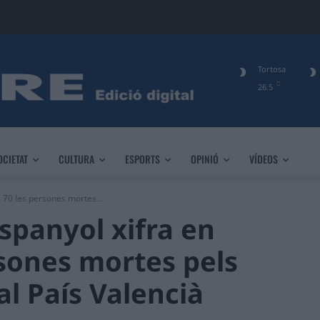
Tortosa
C
26.5
OCIETAT
CULTURA
ESPORTS
OPINIÓ
VÍDEOS
 70 les persones mortes...
spanyol xifra en
sones mortes pels
al País Valencià