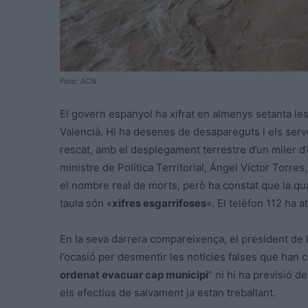
Foto: ACN
El govern espanyol ha xifrat en almenys setanta le
Valencià. Hi ha desenes de desapareguts i els serv
rescat, amb el desplegament terrestre d’un miler d’
ministre de Política Territorial, Ángel Víctor Torre
el nombre real de morts, però ha constat que la qu
taula són «
xifres esgarrifoses
«. El telèfon 112 ha 
En la seva darrera compareixença, el president de l
l’ocasió per desmentir les notícies falses que han ci
ordenat evacuar cap municipi
” ni hi ha previsió 
els efectius de salvament ja estan treballant.