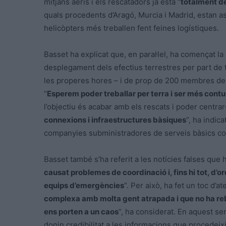
mitjans aeris i els rescatadors ja està “
totalment d
quals procedents d’Aragó, Murcia i Madrid, estan 
helicòpters més treballen fent feines logístiques.
Basset ha explicat que, en paral·lel, ha començat la
desplegament dels efectius terrestres per part de 
les properes hores – i de prop de 200 membres del
“
Esperem poder treballar per terra i ser més cont
l’objectiu és acabar amb els rescats i poder centrar
connexions i infraestructures bàsiques
”, ha indic
companyies subministradores de serveis bàsics com l
Basset també s’ha referit a les notícies falses que h
causat problemes de coordinació i, fins hi tot, d’o
equips d’emergències
”. Per això, ha fet un toc d’at
complexa amb molta gent atrapada i que no ha rebu
ens porten a un caos
”, ha considerat. En aquest se
donin credibilitat a les informacions que procedeixi