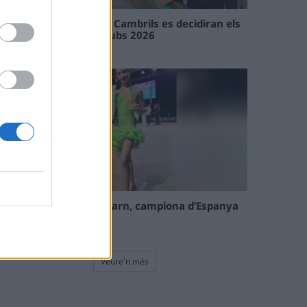
En les tirades de Flix i Cambrils es decidiran els
campions de l’Interclubs 2026
08 maig 2026
La tortosina Cinta Talarn, campiona d’Espanya
de 10 balls solo júnior
08 maig 2026
Veure'n més