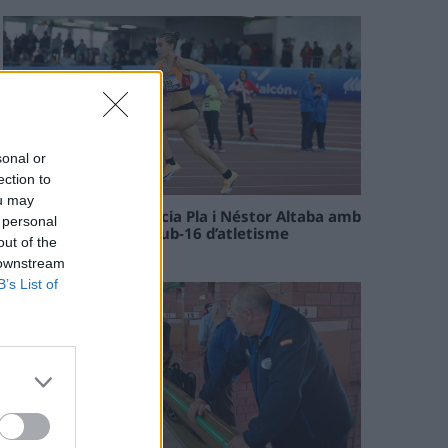
sonal or
ection to
ou may
Paula Sintorres, Patrícia Pla i Néstor Altaba amb
 personal
la selecció catalana sub-16 d’atletisme
out of the
08 maig 2026
 downstream
B’s List of