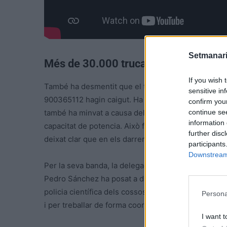
Setmanari
Més de 30.000 trucades al 112
If you wish 
També ha desmentit que el telèfon d’emergències 112
sensitive in
900365112 hagin caigut. Ha explicat que el que està
confirm you
continue se
també ha minvat a causa del temporal i aquest fet e
information 
capacitat de potencia. Això fa que, de retruc, aqu
further disc
deixat clar que en els darreres hores el 112 ha at
participants
Downstream 
Per la seva banda, la delegada del govern espanyol 
Pedro Sánchez ha posat a disposició de la Generalit
policia científica dels cossos de seguretat de l’Esta
Persona
i per treballar de forma coordinada amb l’Institut d
I want t