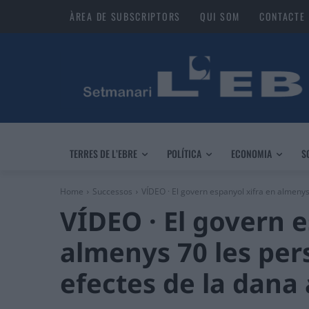
ÀREA DE SUBSCRIPTORS
QUI SOM
CONTACTE
TERRES DE L’EBRE
POLÍTICA
ECONOMIA
S
Home
Successos
VÍDEO · El govern espanyol xifra en almenys
VÍDEO · El govern e
almenys 70 les per
efectes de la dana 