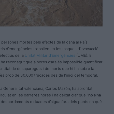
s persones mortes pels efectes de la dana al País
eis d’emergències treballen en les tasques d’evacuació i
efectius de la
Unitat Militar d’Emergències
(UME). El
s, ha reconegut que a hores d’ara és impossible quantificar
antitat de desapareguts i de morts que hi ha sobre la
atès prop de 30.000 trucades des de l’inici del temporal.
a Generalitat valenciana, Carlos Mazón, ha aprofitat
rculat en les darreres hores i ha deixat clar que “
no s’ha
de desbordaments o riuades d’aigua fora dels punts en què