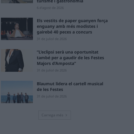
turisme i gastronomia
6 d'agost de 2026
Els vestits de paper guanyen força
enguany amb més modistes i
gairebé 40 peces a concurs
31 de juliol de 2026
“L’eclipsi serà una oportunitat
també per a gaudir de les Festes
Majors d’Amposta”
31 de juliol de 2026
Blaumut lidera el cartell musical
de les Festes
31 de juliol de 2026
Carrega més