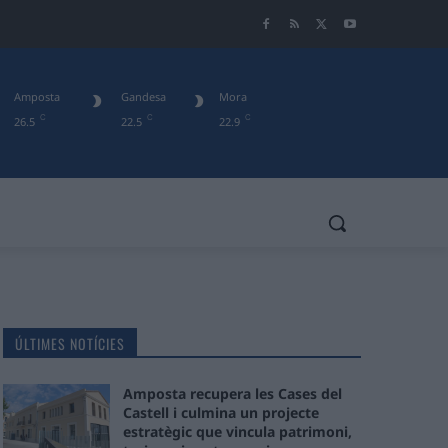
Amposta
Gandesa
Mora
C
C
C
26.5
22.5
22.9
ÚLTIMES NOTÍCIES
Amposta recupera les Cases del
Castell i culmina un projecte
estratègic que vincula patrimoni,