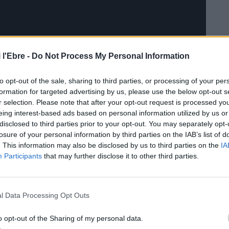
 l'Ebre -
Do Not Process My Personal Information
to opt-out of the sale, sharing to third parties, or processing of your per
 o el d’atenció als familiars de les víctimes, el
formation for targeted advertising by us, please use the below opt-out s
 passant és que la capacitat de les línies telefòniques
r selection. Please note that after your opt-out request is processed y
eing interest-based ads based on personal information utilized by us or
stà comportant que es treballi amb la meitat de la
disclosed to third parties prior to your opt-out. You may separately opt-
ests números comuniquin en moltes ocasions. Amb tot, ha
losure of your personal information by third parties on the IAB’s list of
ès més de 30.000 trucades.
. This information may also be disclosed by us to third parties on the
IA
Participants
that may further disclose it to other third parties.
a València, Pilar Bernabé, ha explicat que l’executiu de
at Valenciana especialistes forenses i experts de la
t per ajudar en les tasques d’identificació de les víctimes
l Data Processing Opt Outs
e Medicina Legal de la Generalitat Valenciana.
o opt-out of the Sharing of my personal data.