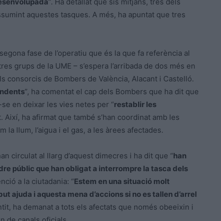
esenvolupada
”. Ha detallat que sis mitjans, tres dels
assumint aquestes tasques. A més, ha apuntat que tres
 segona fase de l’operatiu que és la que fa referència al
tres grups de la UME – s’espera l’arribada de dos més en
s consorcis de Bombers de València, Alacant i Castelló.
undents
”, ha comentat el cap dels Bombers que ha dit que
-se en deixar les vies netes per “
restablir les
at. Així, ha afirmat que també s’han coordinat amb les
a llum, l’aigua i el gas, a les àrees afectades.
an circulat al llarg d’aquest dimecres i ha dit que “
han
rdre públic que han obligat a interrompre la tasca dels
enció a la ciutadania: “
Estem en una situació molt
t ajuda i aquesta mena d’accions si no es tallen d’arrel
ntit, ha demanat a tots els afectats que només obeeixin i
n de canals oficials.