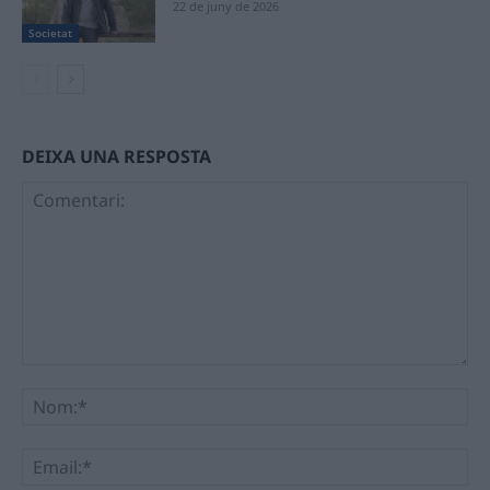
22 de juny de 2026
Societat
DEIXA UNA RESPOSTA
Comentari:
No
Ema