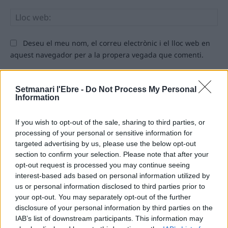
Llo
we
Deseu el meu nom, el correu electrònic i el lloc web en
aquest navegador per a la propera vegada que comenti.
Setmanari l'Ebre -
Do Not Process My Personal
Information
If you wish to opt-out of the sale, sharing to third parties, or
processing of your personal or sensitive information for
ÚLTIMES NOTÍCIES
targeted advertising by us, please use the below opt-out
section to confirm your selection. Please note that after your
L’Observatori de l’Ebre lidera de nou la
opt-out request is processed you may continue seeing
recerca sobre l’astre rei en el segon
interest-based ads based on personal information utilized by
eclipsi solar total de la seva història
us or personal information disclosed to third parties prior to
7 d'agost de 2026
your opt-out. You may separately opt-out of the further
disclosure of your personal information by third parties on the
IAB’s list of downstream participants. This information may
L’Ajuntament de Tortosa amplia el