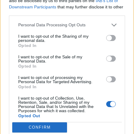
termini de les obres de l’aparcament
also be disclosed by us to third parties on the
IAB’s List of
dels terrenys de Renfe per les altes
Downstream Participants
that may further disclose it to other
temperatures
third parties.
7 d'agost de 2026
Personal Data Processing Opt Outs
Amposta recupera les Cases del Castell
I want to opt-out of the Sharing of my
i culmina un projecte estratègic que
personal data.
vincula patrimoni, turisme i
Opted In
gastronomia
6 d'agost de 2026
I want to opt-out of the Sale of my
Personal Data.
Opted In
Els vestits de paper guanyen força
enguany amb més modistes i gairebé
I want to opt-out of processing my
40 peces a concurs
Personal Data for Targeted Advertising.
Opted In
31 de juliol de 2026
I want to opt-out of Collection, Use,
Carrega més
Retention, Sale, and/or Sharing of my
Personal Data that Is Unrelated with the
Purposes for which it was collected.
Opted Out
CONFIRM