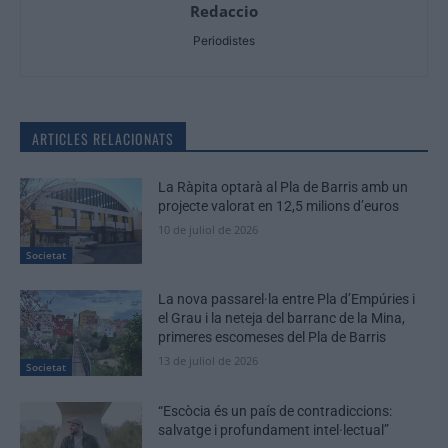
Redaccio
Periodistes
ARTICLES RELACIONATS
La Ràpita optarà al Pla de Barris amb un
projecte valorat en 12,5 milions d’euros
10 de juliol de 2026
Societat
La nova passarel·la entre Pla d’Empúries i
el Grau i la neteja del barranc de la Mina,
primeres escomeses del Pla de Barris
13 de juliol de 2026
Societat
“Escòcia és un país de contradiccions:
salvatge i profundament intel·lectual”