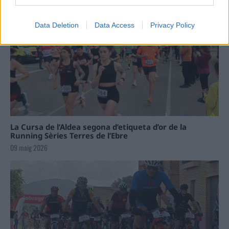
Data Deletion
Data Access
Privacy Policy
La Cursa de l’Aldea segona d’etiqueta d’or de la
Running Sèries Terres de l’Ebre
09 maig 2026