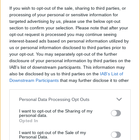
If you wish to opt-out of the sale, sharing to third parties, or
processing of your personal or sensitive information for
Llo
targeted advertising by us, please use the below opt-out
we
section to confirm your selection. Please note that after your
opt-out request is processed you may continue seeing
Deseu el meu nom, el correu electrònic i el lloc web en
interest-based ads based on personal information utilized by
aquest navegador per a la propera vegada que comenti.
us or personal information disclosed to third parties prior to
your opt-out. You may separately opt-out of the further
disclosure of your personal information by third parties on the
IAB’s list of downstream participants. This information may
also be disclosed by us to third parties on the
IAB’s List of
Downstream Participants
that may further disclose it to other
third parties.
ÚLTIMES NOTÍCIES
Personal Data Processing Opt Outs
Amposta recupera les Cases del Castell
I want to opt-out of the Sharing of my
i culmina un projecte estratègic que
personal data.
vincula patrimoni, turisme i
Opted In
gastronomia
I want to opt-out of the Sale of my
6 d'agost de 2026
Personal Data.