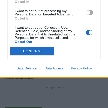
Opted In
Els vestits de paper guanyen força
enguany amb més modistes i gairebé
I want to opt-out of processing my
40 peces a concurs
Personal Data for Targeted Advertising.
Opted In
31 de juliol de 2026
I want to opt-out of Collection, Use,
Retention, Sale, and/or Sharing of my
“L’eclipsi serà una oportunitat també
Personal Data that Is Unrelated with the
per a gaudir de les Festes Majors
Purposes for which it was collected.
d’Amposta”
Opted Out
31 de juliol de 2026
CONFIRM
Blaumut lidera el cartell musical de les
Festes
Data Deletion
Data Access
Privacy Policy
31 de juliol de 2026
Carrega més