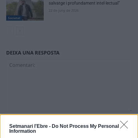
salvatge i profundament intel·lectual”
22 de juny de 2026
Societat
DEIXA UNA RESPOSTA
Comentari:
No
Setmanari l'Ebre -
Do Not Process My Personal
Information
Ema