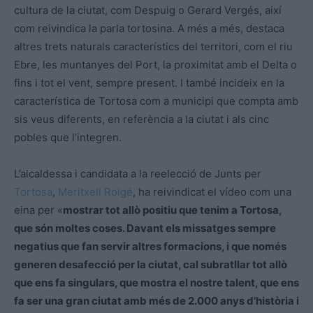
cultura de la ciutat, com Despuig o Gerard Vergés, així
com reivindica la parla tortosina. A més a més, destaca
altres trets naturals característics del territori, com el riu
Ebre, les muntanyes del Port, la proximitat amb el Delta o
fins i tot el vent, sempre present. I també incideix en la
característica de Tortosa com a municipi que compta amb
sis veus diferents, en referència a la ciutat i als cinc
pobles que l’integren.
L’alcaldessa i candidata a la reelecció de Junts per
Tortosa
,
Meritxell Roigé
, ha reivindicat el vídeo com una
eina per «
mostrar tot allò positiu que tenim a Tortosa,
que són moltes coses. Davant els missatges sempre
negatius que fan servir altres formacions, i que només
generen desafecció per la ciutat, cal subratllar tot allò
que ens fa singulars, que mostra el nostre talent, que ens
fa ser una gran ciutat amb més de 2.000 anys d’història i