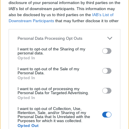
enguany amb més modistes i gairebé
disclosure of your personal information by third parties on the
40 peces a concurs
IAB’s list of downstream participants. This information may
31 de juliol de 2026
also be disclosed by us to third parties on the
IAB’s List of
Downstream Participants
that may further disclose it to other
third parties.
“L’eclipsi serà una oportunitat també
per a gaudir de les Festes Majors
Personal Data Processing Opt Outs
d’Amposta”
31 de juliol de 2026
I want to opt-out of the Sharing of my
personal data.
Opted In
Blaumut lidera el cartell musical de les
Festes
I want to opt-out of the Sale of my
Personal Data.
31 de juliol de 2026
Opted In
I want to opt-out of processing my
Personal Data for Targeted Advertising.
Caçadors de subvencions
Opted In
30 de juliol de 2026
I want to opt-out of Collection, Use,
Retention, Sale, and/or Sharing of my
Personal Data that Is Unrelated with the
Purposes for which it was collected.
Opted Out
Carrega més