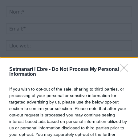
Comentari:
No
Ema
Llo
we
Deseu el meu nom, el correu electrònic i el lloc web en
aquest navegador per a la propera vegada que comenti.
Setmanari l'Ebre -
Do Not Process My Personal
Information
If you wish to opt-out of the sale, sharing to third parties, or
processing of your personal or sensitive information for
targeted advertising by us, please use the below opt-out
section to confirm your selection. Please note that after your
opt-out request is processed you may continue seeing
ÚLTIMES NOTÍCIES
interest-based ads based on personal information utilized by
us or personal information disclosed to third parties prior to
Els vestits de paper guanyen força
your opt-out. You may separately opt-out of the further