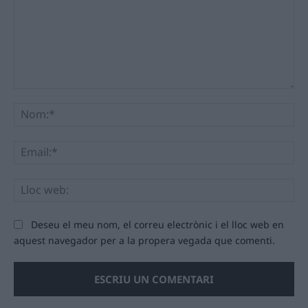
Comentari:
No
Ema
Llo
we
Deseu el meu nom, el correu electrònic i el lloc web en
aquest navegador per a la propera vegada que comenti.