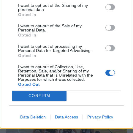
I want to opt-out of the Sharing of my
personal data.
La Cursa de l’Aldea segona d’etiqueta d’or de la
Opted In
Running Sèries Terres de l’Ebre
09 maig 2026
I want to opt-out of the Sale of my
Personal Data.
Opted In
I want to opt-out of processing my
Personal Data for Targeted Advertising.
Opted In
I want to opt-out of Collection, Use,
Retention, Sale, and/or Sharing of my
Personal Data that Is Unrelated with the
Purposes for which it was collected.
Opted Out
CONFIRM
Campredó acull la quarta prova dels Argilers
diumenge 10 de maig amb dos recorreguts
09 maig 2026
Data Deletion
Data Access
Privacy Policy