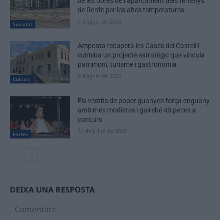
de les obres de l’aparcament dels terrenys
de Renfe per les altes temperatures
7 d'agost de 2026
Societat
Amposta recupera les Cases del Castell i
culmina un projecte estratègic que vincula
patrimoni, turisme i gastronomia
6 d'agost de 2026
Cultura
Els vestits de paper guanyen força enguany
amb més modistes i gairebé 40 peces a
concurs
31 de juliol de 2026
Festes
DEIXA UNA RESPOSTA