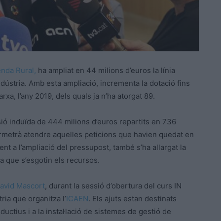
enda Rural,
ha ampliat en 44 milions d’euros la línia
a indústria. Amb esta ampliació, incrementa la dotació fins
xa, l’any 2019, dels quals ja n’ha atorgat 89.
rsió induïda de 444 milions d’euros repartits en 736
rmetrà atendre aquelles peticions que havien quedat en
ment a l’ampliació del pressupost, també s’ha allargat la
 a que s’esgotin els recursos.
avid Mascort
, durant la sessió d’obertura del curs IN
ria que organitza l’
ICAEN
. Els ajuts estan destinats
ctius i a la instal·lació de sistemes de gestió de