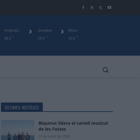
Amposta
Gandesa
Mora
C
C
C
26.5
23.4
22.6
ÚLTIMES NOTÍCIES
Blaumut lidera el cartell musical
de les Festes
31 de juliol de 2026