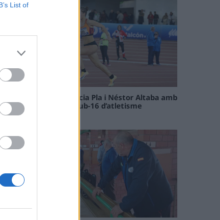
B’s List of
Paula Sintorres, Patrícia Pla i Néstor Altaba amb
la selecció catalana sub-16 d’atletisme
08 maig 2026