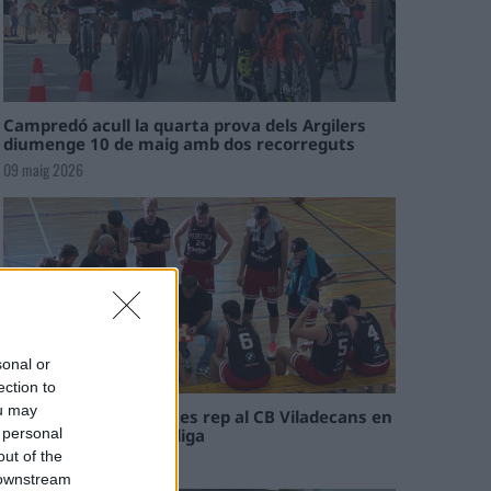
Campredó acull la quarta prova dels Argilers
diumenge 10 de maig amb dos recorreguts
09 maig 2026
sonal or
ection to
ou may
El Cantaires amb baixes rep al CB Viladecans en
el tram decisiu de la lliga
 personal
out of the
09 maig 2026
 downstream