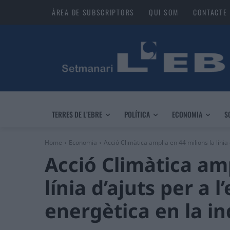
ÀREA DE SUBSCRIPTORS
QUI SOM
CONTACTE
TERRES DE L’EBRE
POLÍTICA
ECONOMIA
S
Home
Economia
Acció Climàtica amplia en 44 milions la línia d'
Acció Climàtica amp
línia d’ajuts per a l’
energètica en la in