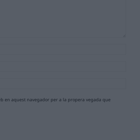
Nom:*
Email:*
Lloc
web:
 web en aquest navegador per a la propera vegada que