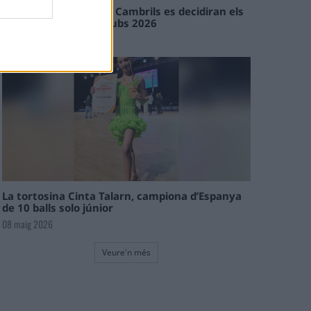
En les tirades de Flix i Cambrils es decidiran els
campions de l’Interclubs 2026
08 maig 2026
La tortosina Cinta Talarn, campiona d’Espanya
de 10 balls solo júnior
08 maig 2026
Veure'n més