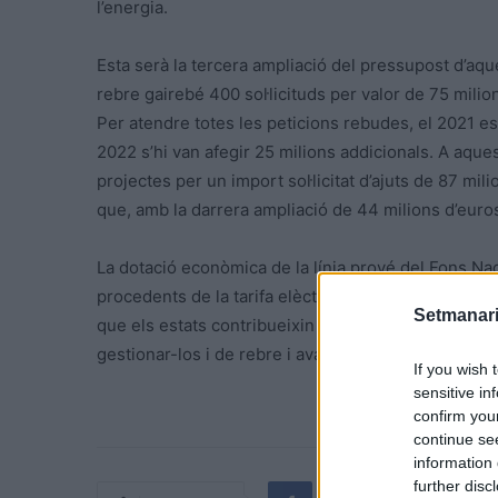
l’energia.
Esta serà la tercera ampliació del pressupost d’aques
rebre gairebé 400 sol·licituds per valor de 75 milio
Per atendre totes les peticions rebudes, el 2021 es
2022 s’hi van afegir 25 milions addicionals. A aque
projectes per un import sol·licitat d’ajuts de 87 mil
que, amb la darrera ampliació de 44 milions d’euro
La dotació econòmica de la línia prové del Fons Nac
procedents de la tarifa elèctrica –és a dir, dels co
Setmanari
que els estats contribueixin a la transició energèti
gestionar-los i de rebre i avaluar les sol·licituds d
If you wish 
sensitive in
confirm you
continue se
information 
further disc