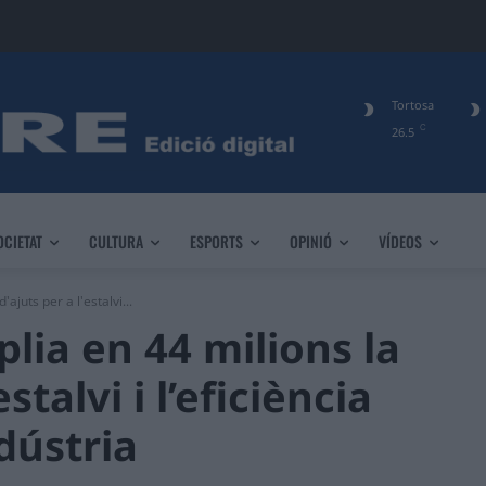
Tortosa
C
26.5
OCIETAT
CULTURA
ESPORTS
OPINIÓ
VÍDEOS
ajuts per a l'estalvi...
lia en 44 milions la
estalvi i l’eficiència
dústria