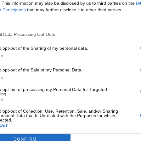
. This information may also be disclosed by us to third parties on the
IA
Participants
that may further disclose it to other third parties.
Article següent
l Data Processing Opt Outs
e
L’estat del món (54)
o opt-out of the Sharing of my personal data.
In
o opt-out of the Sale of my Personal Data.
In
to opt-out of processing my Personal Data for Targeted
ing.
In
o opt-out of Collection, Use, Retention, Sale, and/or Sharing
ersonal Data that Is Unrelated with the Purposes for which it
lected.
Out
CONFIRM