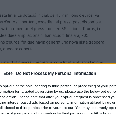
ta línia. La dotació inicial, de 48,7 milions d’euros, va
ns d’euros i, per tant, excedien el pressupost disponible.
 va incrementar el pressupost en 35 milions d’euros, i el
stes dues ampliacions hi han acudit, fins ara, 705
ions d’euros, fet que havia generat una nova llista d’espera
s, quedarà coberta.
ional d’Eficiència Energètica, constituït amb aportacions
nsumidors- i creat a instàncies de la Unió Europea per tal
 l'Ebre -
Do Not Process My Personal Information
ca. A Catalunya, l’ICAEN és l’ens que s’encarrega de
e les empreses.
to opt-out of the sale, sharing to third parties, or processing of your per
formation for targeted advertising by us, please use the below opt-out s
r selection. Please note that after your opt-out request is processed y
eing interest-based ads based on personal information utilized by us or
disclosed to third parties prior to your opt-out. You may separately opt-
losure of your personal information by third parties on the IAB’s list of