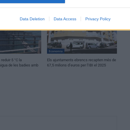
Data Deletion
Data Access
Privacy Policy
Economia
 reduir 5 °C la
Els ajuntaments ebrencs recapten més de
aigua de les badies amb
67,5 milions d’euros per l’IBI el 2025