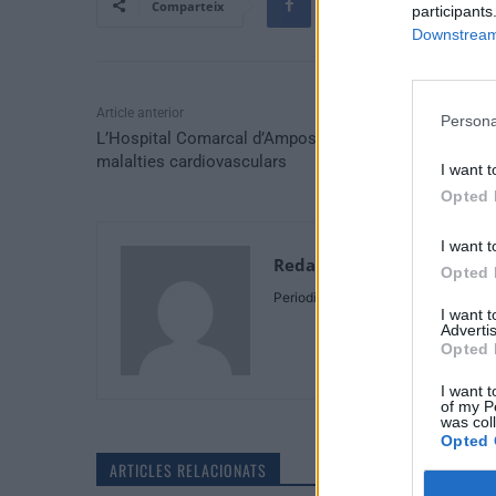
Comparteix
participants
Downstream 
Article anterior
Persona
L’Hospital Comarcal d’Amposta acull la Jornada sobr
malalties cardiovasculars
I want t
Opted 
I want t
Redaccio
Opted 
Periodistes
I want 
Advertis
Opted 
I want t
of my P
was col
Opted 
ARTICLES RELACIONATS