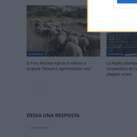
Economia
Economia
El Fons Nuclear injecta 3 milions al
La Ràpita planteja
projecte “Mosaics agroforestals vius”
temperatura de l’
plaques solars
DEIXA UNA RESPOSTA