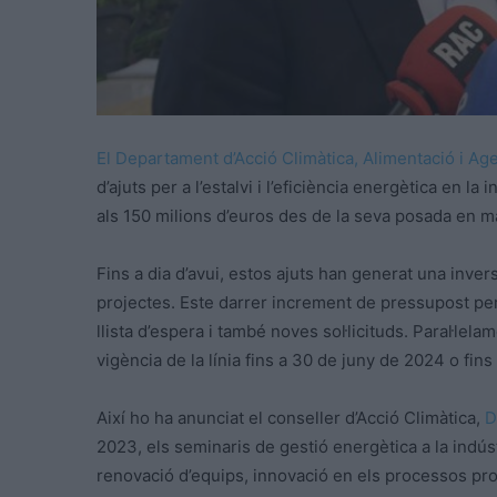
El Departament d’Acció Climàtica, Alimentació i Ag
d’ajuts per a l’estalvi i l’eficiència energètica en l
als 150 milions d’euros des de la seva posada en mar
Fins a dia d’avui, estos ajuts han generat una inve
projectes. Este darrer increment de pressupost pe
llista d’espera i també noves sol·licituds. Paral·lela
vigència de la línia fins a 30 de juny de 2024 o fins
Així ho ha anunciat el conseller d’Acció Climàtica,
D
2023, els seminaris de gestió energètica a la indúst
renovació d’equips, innovació en els processos produ