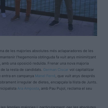
una de les majories absolutes més aclaparadores de les
a mantenir l’hegemonia obtinguda fa vuit anys minimitzant
, amb una oposició reduïda. Frenar una nova majoria
 de la resta de candidats.
German Ciscar
vol capitalitzar
bé entra en campanya
Manel Ferré
, que vuit anys després
cobrament irregular de dietes, encapçala la llista de Junts.
nicipalista
Ara Amposta
, amb Pau Pujol, reclama el seu
r les àmplies majories i, particularment, per les absolutes,