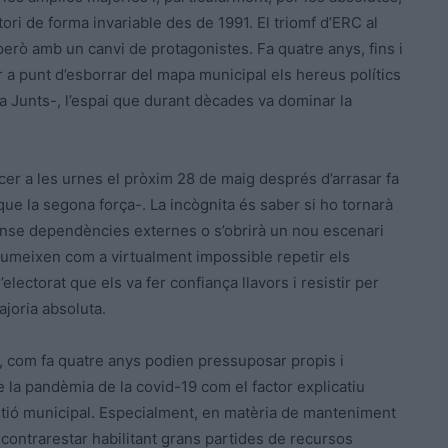
ori de forma invariable des de 1991. El triomf d’ERC al
rò amb un canvi de protagonistes. Fa quatre anys, fins i
r a punt d’esborrar del mapa municipal els hereus polítics
a Junts-, l’espai que durant dècades va dominar la
er a les urnes el pròxim 28 de maig després d’arrasar fa
e la segona força-. La incògnita és saber si ho tornarà
 sense dependències externes o s’obrirà un nou escenari
sumeixen com a virtualment impossible repetir els
electorat que els va fer confiança llavors i resistir per
ajoria absoluta.
C, com fa quatre anys podien pressuposar propis i
de la pandèmia de la covid-19 com el factor explicatiu
stió municipal. Especialment, en matèria de manteniment
l contrarestar habilitant grans partides de recursos