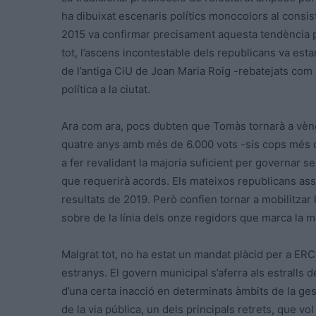
ha dibuixat escenaris polítics monocolors al consist
2015 va confirmar precisament aquesta tendència pe
tot, l’ascens incontestable dels republicans va esta
de l’antiga CiU de Joan Maria Roig -rebatejats com 
política a la ciutat.
Ara com ara, pocs dubten que Tomàs tornarà a vènc
quatre anys amb més de 6.000 vots -sis cops més qu
a fer revalidant la majoria suficient per governar
que requerirà acords. Els mateixos republicans as
resultats de 2019. Però confien tornar a mobilitzar l’
sobre de la línia dels onze regidors que marca la m
Malgrat tot, no ha estat un mandat plàcid per a ER
estranys. El govern municipal s’aferra als estralls 
d’una certa inacció en determinats àmbits de la ge
de la via pública, un dels principals retrets, que vo