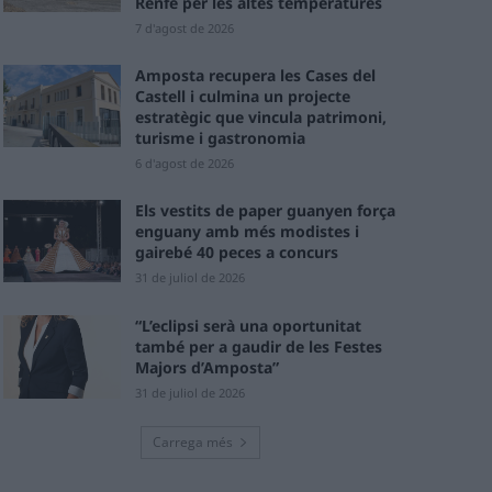
Renfe per les altes temperatures
7 d'agost de 2026
Amposta recupera les Cases del
Castell i culmina un projecte
estratègic que vincula patrimoni,
turisme i gastronomia
6 d'agost de 2026
Els vestits de paper guanyen força
enguany amb més modistes i
gairebé 40 peces a concurs
31 de juliol de 2026
“L’eclipsi serà una oportunitat
també per a gaudir de les Festes
Majors d’Amposta”
31 de juliol de 2026
Carrega més