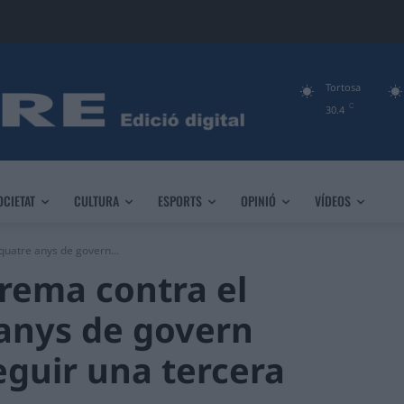
Tortosa
C
30.4
OCIETAT
CULTURA
ESPORTS
OPINIÓ
VÍDEOS
uatre anys de govern...
rema contra el
 anys de govern
guir una tercera