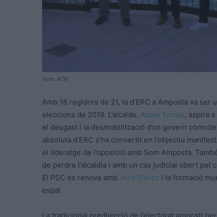
Foto: ACN
Amb 16 regidors de 21, la d’ERC a Amposta va ser 
eleccions de 2019. L’alcalde,
Adam Tomàs
, aspira 
el desgast i la desmobilització d’un govern còmode
absoluta d’ERC s’ha convertit en l’objectiu manifest
el lideratge de l’oposició amb Som Amposta. Tam
de perdre l’alcaldia i amb un cas judicial obert pel 
El PSC es renova amb
Jordi Pérez
i la formació mu
espai.
La tradicional predilecció de l’electorat ampostí pe