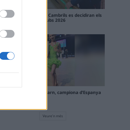
En les tirades de Flix i Cambrils es decidiran els
campions de l’Interclubs 2026
08 maig 2026
La tortosina Cinta Talarn, campiona d’Espanya
de 10 balls solo júnior
08 maig 2026
Veure'n més