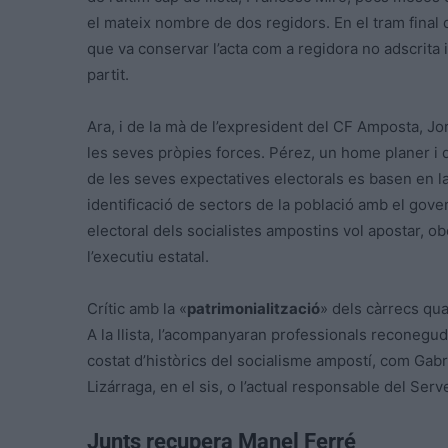
el mateix nombre de dos regidors. En el tram final 
que va conservar l’acta com a regidora no adscrita 
partit.
Ara, i de la mà de l’expresident del CF Amposta, Jor
les seves pròpies forces. Pérez, un home planer i de
de les seves expectatives electorals es basen en l
identificació de sectors de la població amb el gove
electoral dels socialistes ampostins vol apostar, o
l’executiu estatal.
Crític amb la «
patrimonialització
» dels càrrecs qu
A la llista, l’acompanyaran professionals reconegu
costat d’històrics del socialisme ampostí, com Gabr
Lizárraga, en el sis, o l’actual responsable del Ser
Junts recupera Manel Ferré