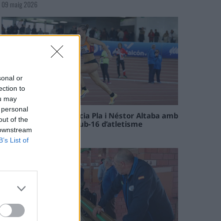
09 maig 2026
sonal or
ection to
ou may
 personal
Paula Sintorres, Patrícia Pla i Néstor Altaba amb
out of the
la selecció catalana sub-16 d’atletisme
 downstream
08 maig 2026
B’s List of