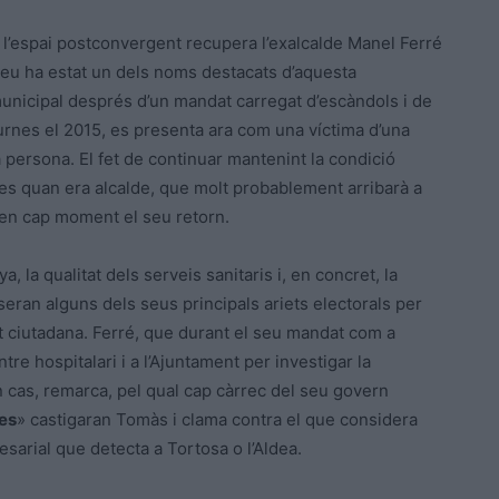
, l’espai postconvergent recupera l’exalcalde Manel Ferré
seu ha estat un dels noms destacats d’aquesta
unicipal després d’un mandat carregat d’escàndols i de
rnes el 2015, es presenta ara com una víctima d’una
 persona. El fet de continuar mantenint la condició
tes quan era alcalde, que molt probablement arribarà a
r en cap moment el seu retorn.
, la qualitat dels serveis sanitaris i, en concret, la
eran alguns dels seus principals ariets electorals per
t ciutadana. Ferré, que durant el seu mandat com a
tre hospitalari i a l’Ajuntament per investigar la
n cas, remarca, pel qual cap càrrec del seu govern
es
» castigaran Tomàs i clama contra el que considera
sarial que detecta a Tortosa o l’Aldea.