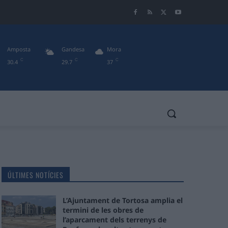
Amposta
Gandesa
Mora
C
C
C
30.4
29.7
37
ÚLTIMES NOTÍCIES
L’Ajuntament de Tortosa amplia el
termini de les obres de
l’aparcament dels terrenys de