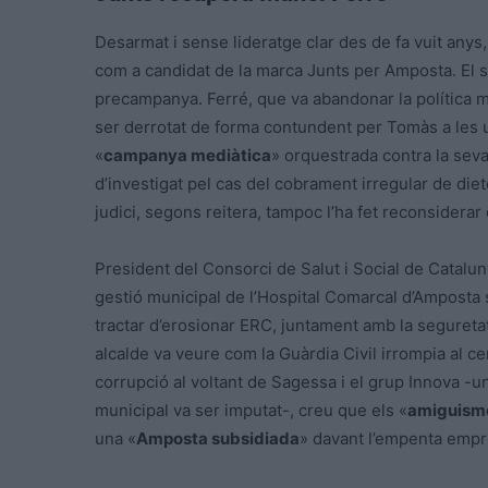
Desarmat i sense lideratge clar des de fa vuit anys
com a candidat de la marca Junts per Amposta. El 
precampanya. Ferré, que va abandonar la política m
ser derrotat de forma contundent per Tomàs a les u
«
campanya mediàtica
» orquestrada contra la seva
d’investigat pel cas del cobrament irregular de die
judici, segons reitera, tampoc l’ha fet reconsidera
President del Consorci de Salut i Social de Catalunya
gestió municipal de l’Hospital Comarcal d’Amposta s
tractar d’erosionar ERC, juntament amb la segureta
alcalde va veure com la Guàrdia Civil irrompia al cen
corrupció al voltant de Sagessa i el grup Innova -u
municipal va ser imputat-, creu que els «
amiguism
una «
Amposta subsidiada
» davant l’empenta empre