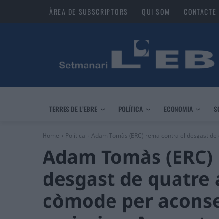
ÀREA DE SUBSCRIPTORS
QUI SOM
CONTACTE
TERRES DE L’EBRE
POLÍTICA
ECONOMIA
S
Home
Política
Adam Tomàs (ERC) rema contra el desgast de q
Adam Tomàs (ERC) 
desgast de quatre
còmode per aconse