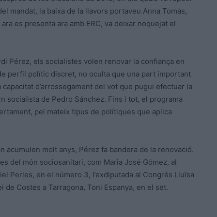
del mandat, la baixa de la llavors portaveu Anna Tomàs,
i ara es presenta ara amb ERC, va deixar noquejat el
di Pérez, els socialistes volen renovar la confiança en
 perfil polític discret, no oculta que una part important
a capacitat d’arrossegament del vot que pugui efectuar la
rn socialista de Pedro Sánchez. Fins i tot, el programa
bertament, pel mateix tipus de polítiques que aplica
an acumulen molt anys, Pérez fa bandera de la renovació.
des del món sociosanitari, com Maria José Gómez, al
iel Perles, en el número 3, l’exdiputada al Congrés Lluïsa
vei de Costes a Tarragona, Toni Espanya, en el set.