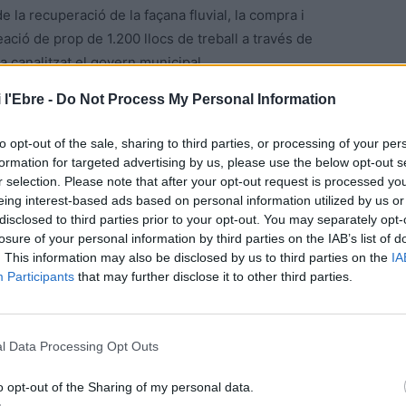
la recuperació de la façana fluvial, la compra i
reació de prop de 1.200 llocs de treball a través de
a canalitzat el govern municipal.
 l'Ebre -
Do Not Process My Personal Information
andat del relleu. Inés Martí i Núria Marco prenen
 repeteixen en els dotze primers lloc. Més enllà dels
to opt-out of the sale, sharing to third parties, or processing of your per
 govern, sobresurt el fitxatge d’Anna Tomàs, que va
formation for targeted advertising by us, please use the below opt-out s
ntenint el lloc de regidora, en el número dotze.
r selection. Please note that after your opt-out request is processed y
eing interest-based ads based on personal information utilized by us or
disclosed to third parties prior to your opt-out. You may separately opt-
losure of your personal information by third parties on the IAB’s list of
. This information may also be disclosed by us to third parties on the
IA
 Ciscar i el seu partit Som Amposta ha liderat
Participants
that may further disclose it to other third parties.
quatre anys. Dedicat a marcar distàncies amb el seu
ma per Catalunya, els dos regidors de la formació no han
ons amb el govern de Tomàs als plens municipals.
l Data Processing Opt Outs
o opt-out of the Sharing of my personal data.
ctors de la ciutadania en aspectes com la neteja de la via