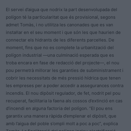
El servei d’aigua que nodrix la part desenvolupada del
polígon té la particularitat que és provisional, segons
admet Tomàs, i no utilitza les canonades que es van
instal·lar en el seu moment i que són les que haurien de
connectar els hidrants de les diferents parcel·les. De
moment, fins que no es complete la urbanització del
polígon industrial —una culminació esperada que es
troba encara en fase de redacció del projecte—, el nou
pou permetrà millorar les garanties de subministrament i
cobrir les necessitats de més pressió hídrica que tenen
les empreses per a poder accedir a assegurances contra
incendis. El nou dipòsit regulador, de fet, nodrit pel pou
recuperat, facilitaria la faena als cossos d’extinció en cas
d’incendi en alguna factoria del polígon. “El pou ens
garantix una manera ràpida d’emplenar el dipòsit, que
amb l’aigua del poble s’ompli molt a poc a poc”, explica