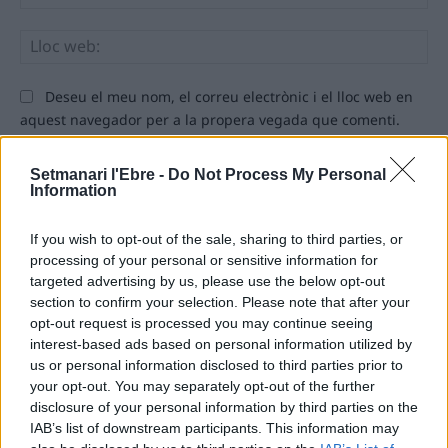
Llo
we
Deseu el meu nom, el correu electrònic i el lloc web en
aquest navegador per a la propera vegada que comenti.
Setmanari l'Ebre -
Do Not Process My Personal
Information
If you wish to opt-out of the sale, sharing to third parties, or
processing of your personal or sensitive information for
ÚLTIMES NOTÍCIES
targeted advertising by us, please use the below opt-out
section to confirm your selection. Please note that after your
opt-out request is processed you may continue seeing
Els vestits de paper guanyen força
interest-based ads based on personal information utilized by
enguany amb més modistes i gairebé
us or personal information disclosed to third parties prior to
40 peces a concurs
your opt-out. You may separately opt-out of the further
31 de juliol de 2026
disclosure of your personal information by third parties on the
IAB’s list of downstream participants. This information may
“L’eclipsi serà una oportunitat també