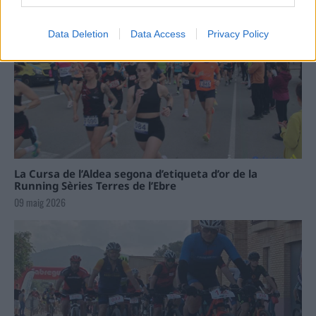
Data Deletion
Data Access
Privacy Policy
La Cursa de l’Aldea segona d’etiqueta d’or de la
Running Sèries Terres de l’Ebre
09 maig 2026