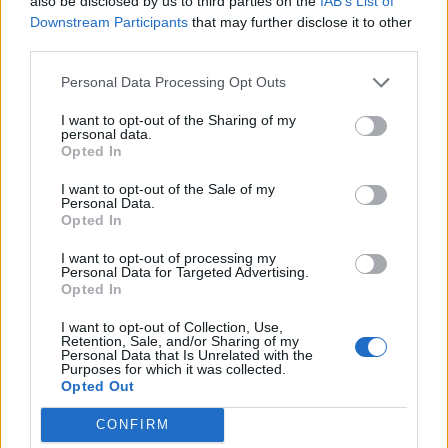
also be disclosed by us to third parties on the
IAB’s List of
per a gaudir de les Festes Majors
Downstream Participants
that may further disclose it to other
d’Amposta”
third parties.
31 de juliol de 2026
Personal Data Processing Opt Outs
Blaumut lidera el cartell musical de les
I want to opt-out of the Sharing of my
Festes
personal data.
Opted In
31 de juliol de 2026
I want to opt-out of the Sale of my
Personal Data.
Opted In
Caçadors de subvencions
30 de juliol de 2026
I want to opt-out of processing my
Personal Data for Targeted Advertising.
Opted In
I want to opt-out of Collection, Use,
Carrega més
Retention, Sale, and/or Sharing of my
Personal Data that Is Unrelated with the
Purposes for which it was collected.
Opted Out
CONFIRM