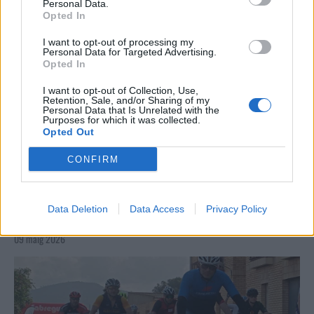
Personal Data.
Opted In
I want to opt-out of processing my
Personal Data for Targeted Advertising.
Opted In
I want to opt-out of Collection, Use,
Retention, Sale, and/or Sharing of my
Personal Data that Is Unrelated with the
Purposes for which it was collected.
Opted Out
CONFIRM
La Cursa de l’Aldea segona d’etiqueta d’or de la
Data Deletion
Data Access
Privacy Policy
Running Sèries Terres de l’Ebre
09 maig 2026