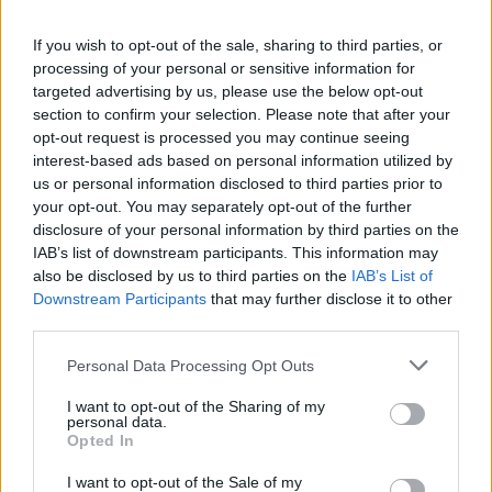
6 d'agost de 2026
If you wish to opt-out of the sale, sharing to third parties, or
Els vestits de paper guanyen força
processing of your personal or sensitive information for
enguany amb més modistes i gairebé
targeted advertising by us, please use the below opt-out
40 peces a concurs
section to confirm your selection. Please note that after your
31 de juliol de 2026
opt-out request is processed you may continue seeing
interest-based ads based on personal information utilized by
“L’eclipsi serà una oportunitat també
us or personal information disclosed to third parties prior to
per a gaudir de les Festes Majors
your opt-out. You may separately opt-out of the further
d’Amposta”
disclosure of your personal information by third parties on the
31 de juliol de 2026
IAB’s list of downstream participants. This information may
also be disclosed by us to third parties on the
IAB’s List of
Downstream Participants
that may further disclose it to other
Blaumut lidera el cartell musical de les
third parties.
Festes
31 de juliol de 2026
Personal Data Processing Opt Outs
I want to opt-out of the Sharing of my
personal data.
Carrega més
Opted In
I want to opt-out of the Sale of my