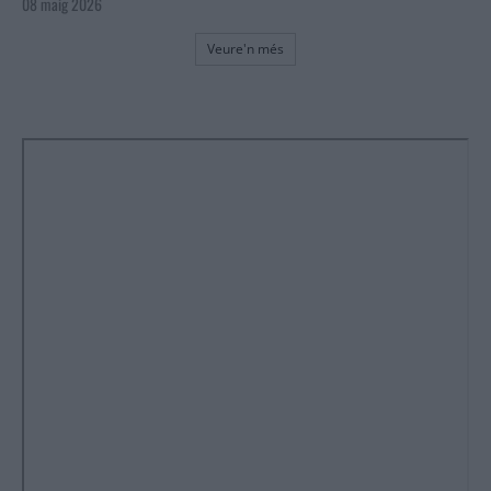
08 maig 2026
Veure'n més