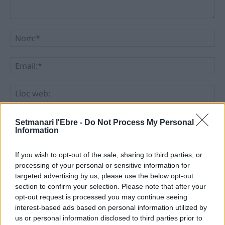
Comentari:
No
Ema
Llo
we
Deseu el meu nom, el correu electrònic i el lloc web en
Setmanari l'Ebre -
Do Not Process My Personal
aquest navegador per a la propera vegada que comenti.
Information
If you wish to opt-out of the sale, sharing to third parties, or
processing of your personal or sensitive information for
targeted advertising by us, please use the below opt-out
section to confirm your selection. Please note that after your
opt-out request is processed you may continue seeing
interest-based ads based on personal information utilized by
ÚLTIMES NOTÍCIES
us or personal information disclosed to third parties prior to