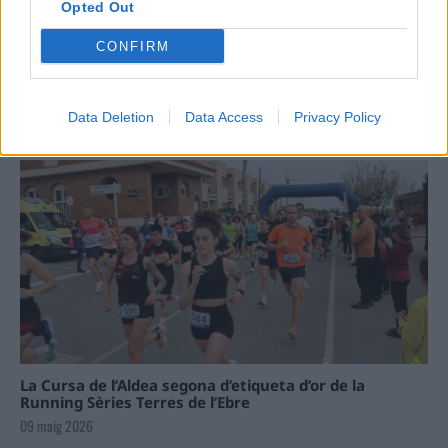
Opted Out
Carrega més
CONFIRM
Data Deletion
Data Access
Privacy Policy
La Cursa de l’Aldea segona d’etiqueta d’or de la
Running Sèries Terres de l’Ebre
09 maig 2026