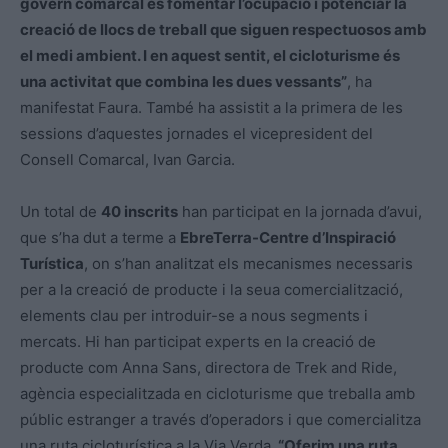
govern comarcal és fomentar l’ocupació i potenciar la
creació de llocs de treball que siguen respectuosos amb
el medi ambient. I en aquest sentit, el cicloturisme és
una activitat que combina les dues vessants”
, ha
manifestat Faura. També ha assistit a la primera de les
sessions d’aquestes jornades el vicepresident del
Consell Comarcal, Ivan Garcia.
Un total de
40 inscrits
han participat en la jornada d’avui,
que s’ha dut a terme a
EbreTerra-Centre d’Inspiració
Turística
, on s’han analitzat els mecanismes necessaris
per a la creació de producte i la seua comercialització,
elements clau per introduir-se a nous segments i
mercats. Hi han participat experts en la creació de
producte com Anna Sans, directora de Trek and Ride,
agència especialitzada en cicloturisme que treballa amb
públic estranger a través d’operadors i que comercialitza
una ruta cicloturística a la Via Verda.
“Oferim una ruta