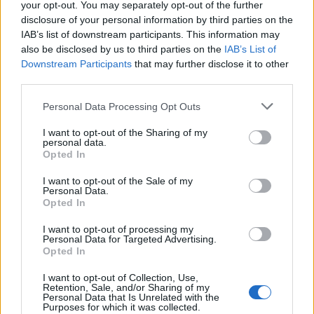
your opt-out. You may separately opt-out of the further
Els vestits de paper guanyen força
disclosure of your personal information by third parties on the
enguany amb més modistes i gairebé
IAB’s list of downstream participants. This information may
40 peces a concurs
also be disclosed by us to third parties on the
IAB’s List of
31 de juliol de 2026
Downstream Participants
that may further disclose it to other
third parties.
“L’eclipsi serà una oportunitat també
Personal Data Processing Opt Outs
per a gaudir de les Festes Majors
d’Amposta”
I want to opt-out of the Sharing of my
31 de juliol de 2026
personal data.
Opted In
Blaumut lidera el cartell musical de les
I want to opt-out of the Sale of my
Festes
Personal Data.
Opted In
31 de juliol de 2026
I want to opt-out of processing my
Personal Data for Targeted Advertising.
Opted In
Caçadors de subvencions
30 de juliol de 2026
I want to opt-out of Collection, Use,
Retention, Sale, and/or Sharing of my
Personal Data that Is Unrelated with the
Purposes for which it was collected.