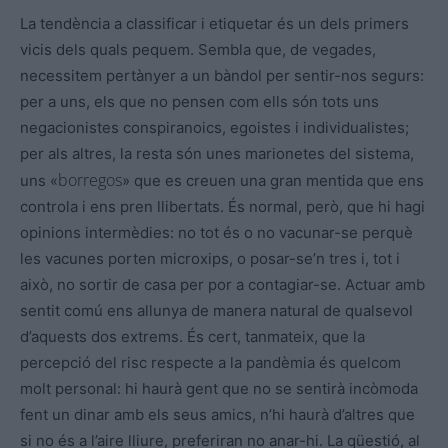
La tendència a classificar i etiquetar és un dels primers
vicis dels quals pequem. Sembla que, de vegades,
necessitem pertànyer a un bàndol per sentir-nos segurs:
per a uns, els que no pensen com ells són tots uns
negacionistes conspiranoics, egoistes i individualistes;
per als altres, la resta són unes marionetes del sistema,
borregos
uns «
» que es creuen una gran mentida que ens
controla i ens pren llibertats. És normal, però, que hi hagi
opinions intermèdies: no tot és o no vacunar-se perquè
les vacunes porten microxips, o posar-se’n tres i, tot i
això, no sortir de casa per por a contagiar-se. Actuar amb
sentit comú ens allunya de manera natural de qualsevol
d’aquests dos extrems. És cert, tanmateix, que la
percepció del risc respecte a la pandèmia és quelcom
molt personal: hi haurà gent que no se sentirà incòmoda
fent un dinar amb els seus amics, n’hi haurà d’altres que
si no és a l’aire lliure, preferiran no anar-hi. La qüestió, al