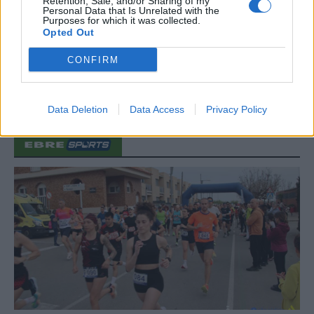
Retention, Sale, and/or Sharing of my
Personal Data that Is Unrelated with the
30 de juliol de 2026
Purposes for which it was collected.
Opted Out
CONFIRM
Carrega més
Data Deletion
Data Access
Privacy Policy