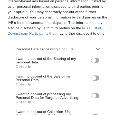
interest-based ads based on personal information utilized by
us or personal information disclosed to third parties prior to
your opt-out. You may separately opt-out of the further
ÚLTIMES NOTÍCIES
disclosure of your personal information by third parties on the
IAB’s list of downstream participants. This information may
Els vestits de paper guanyen força
also be disclosed by us to third parties on the
IAB’s List of
enguany amb més modistes i gairebé
Downstream Participants
that may further disclose it to other
40 peces a concurs
third parties.
31 de juliol de 2026
Personal Data Processing Opt Outs
“L’eclipsi serà una oportunitat també
I want to opt-out of the Sharing of my
per a gaudir de les Festes Majors
personal data.
d’Amposta”
Opted In
31 de juliol de 2026
I want to opt-out of the Sale of my
Personal Data.
Blaumut lidera el cartell musical de les
Opted In
Festes
I want to opt-out of processing my
31 de juliol de 2026
Personal Data for Targeted Advertising.
Opted In
I want to opt-out of Collection, Use,
Caçadors de subvencions