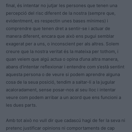
final, és intentar no jutjar les persones que tenen una
percepció del risc diferent de la nostra (sempre que,
evidentment, es respectin unes bases mínimes) i
comprendre que tenen dret a sentir-se i actuar de
manera diferent, encara que això ens pugui semblar
exagerat per a uns, o inconscient per als altres. Solem
creure que la nostra veritat és la mateixa per tothom, i
quan veiem que algú actua o opina d’una altra manera,
abans d’intentar reflexionar i entendre com s’està sentint
aquesta persona o de veure si podem aprendre alguna
cosa de la
seua
posició, tendim a saltar-li a la jugular
acaloradament, sense posar-nos al seu lloc i intentar
veure com podem arribar a un acord que ens funcioni a
les dues parts.
Amb tot això no vull dir que cadascú hagi de fer la seva ni
pretenc justificar opinions ni comportaments de cap