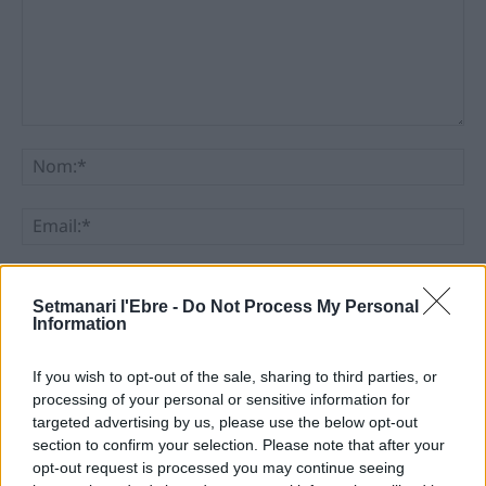
Comentari:
No
Ema
Llo
we
Setmanari l'Ebre -
Do Not Process My Personal
Information
Deseu el meu nom, el correu electrònic i el lloc web en
aquest navegador per a la propera vegada que comenti.
If you wish to opt-out of the sale, sharing to third parties, or
processing of your personal or sensitive information for
targeted advertising by us, please use the below opt-out
section to confirm your selection. Please note that after your
opt-out request is processed you may continue seeing