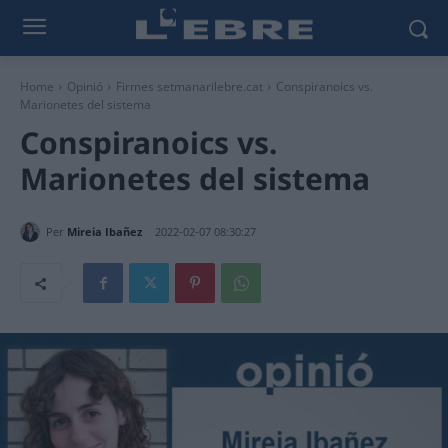
Home
Opinió
Firmes setmanarilebre.cat
Conspiranoics vs.
Marionetes del sistema
Conspiranoics vs.
Marionetes del sistema
Per
Mireia Ibañez
2022-02-07 08:30:27