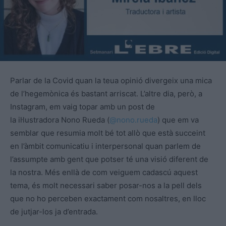
Parlar de la Covid quan la
teua
opinió divergeix una mica
de l’hegemònica és bastant arriscat. L’altre dia, però, a
Instagram, em vaig topar amb un post de
la il·lustradora
Nono
Rueda
(
@nono.
rueda
) que em va
semblar que resumia molt bé tot allò que està succeint
en l’àmbit comunicatiu i interpersonal quan parlem de
l’assumpte amb gent que potser té una visió diferent de
la nostra. Més enllà de com
veiguem
cadascú aquest
tema, és molt necessari saber posar-nos a la pell dels
que no ho perceben exactament com nosaltres, en lloc
de jutjar-los ja d’entrada.