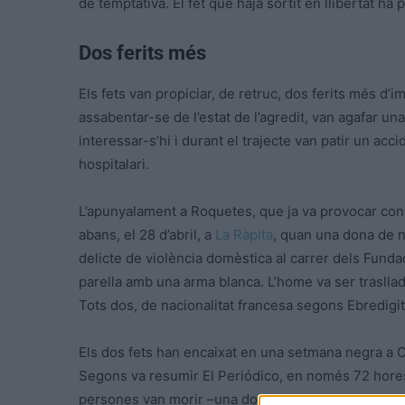
de temptativa. El fet que haja sortit en llibertat ha
Dos ferits més
Els fets van propiciar, de retruc, dos ferits més d’i
assabentar-se de l’estat de l’agredit, van agafar un
interessar-s’hi i durant el trajecte van patir un acc
hospitalari.
L’apunyalament a Roquetes, que ja va provocar cons
abans, el 28 d’abril, a
La Ràpita
, quan una dona de 
delicte de violència domèstica al carrer dels Funda
parella amb una arma blanca. L’home va ser trasllada
Tots dos, de nacionalitat francesa segons Ebredigit
Els dos fets han encaixat en una setmana negra a 
Segons va resumir El Periódico, en només 72 hores
persones van morir –una dona a Esplugues i un home