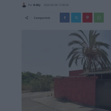
Per
O.M.J
2026-05-08 17:00:50
Comparteix