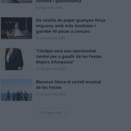
turisme i gastronomia
6 d'agost de 2026
Els vestits de paper guanyen força
enguany amb més modistes i
gairebé 40 peces a concurs
31 de juliol de 2026
“L’eclipsi serà una oportunitat
també per a gaudir de les Festes
Majors d’Amposta”
31 de juliol de 2026
Blaumut lidera el cartell musical
de les Festes
31 de juliol de 2026
Carrega més