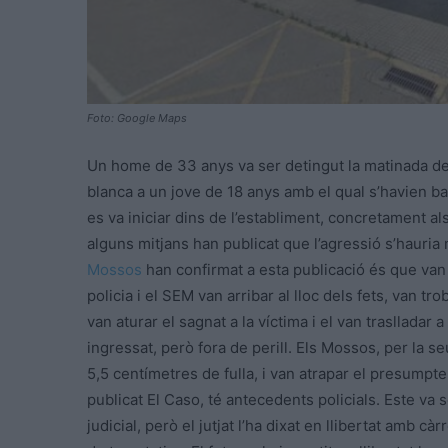
Foto: Google Maps
Un home de 33 anys va ser detingut la matinada de
blanca a un jove de 18 anys amb el qual s’havien b
es va iniciar dins de l’establiment, concretament a
alguns mitjans han publicat que l’agressió s’hauria m
Mossos
han confirmat a esta publicació és que van 
policia i el SEM van arribar al lloc dels fets, van tr
van aturar el sagnat a la víctima i el van traslladar
ingressat, però fora de perill. Els Mossos, per la se
5,5 centímetres de fulla, i van atrapar el presump
publicat El Caso, té antecedents policials. Este va 
judicial, però el jutjat l’ha dixat en llibertat amb 