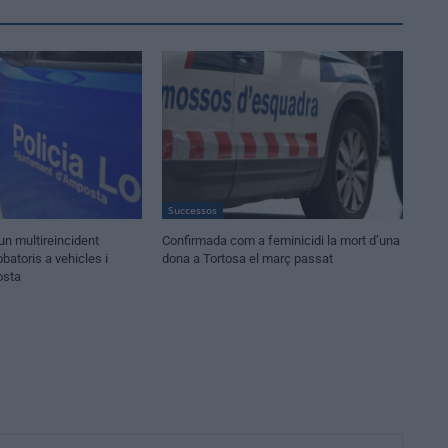
Successos
un multireincident
Confirmada com a feminicidi la mort d’una
obatoris a vehicles i
dona a Tortosa el març passat
osta