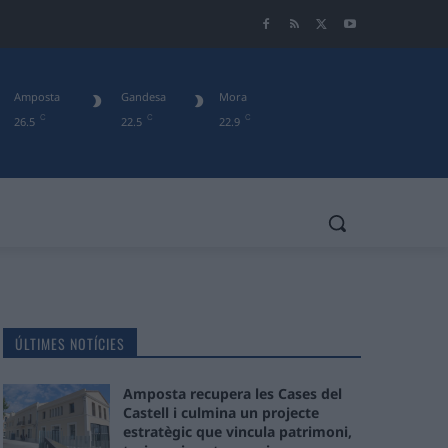
Amposta
Gandesa
Mora
C
C
C
26.5
22.5
22.9
ÚLTIMES NOTÍCIES
Amposta recupera les Cases del
Castell i culmina un projecte
estratègic que vincula patrimoni,