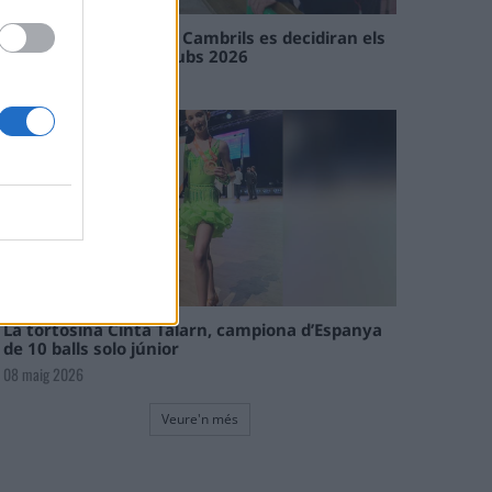
En les tirades de Flix i Cambrils es decidiran els
campions de l’Interclubs 2026
08 maig 2026
La tortosina Cinta Talarn, campiona d’Espanya
de 10 balls solo júnior
08 maig 2026
Veure'n més