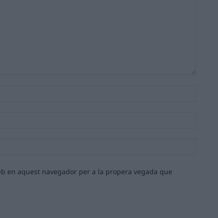
Nom:*
Email:*
Lloc
web:
 web en aquest navegador per a la propera vegada que