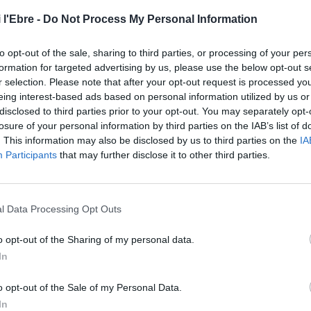
ant que atia el debat sobre la seguretat i sobre
 l'Ebre -
Do Not Process My Personal Information
en atacs amb navalla.
to opt-out of the sale, sharing to third parties, or processing of your per
ue es tracta de fets puntuals, casualment coincidents en
formation for targeted advertising by us, please use the below opt-out s
r selection. Please note that after your opt-out request is processed y
ermet inferir que les agressions amb ganivet s’han
eing interest-based ads based on personal information utilized by us or
022 i 2023. Segons el Govern, que al setembre del 2024 va
disclosed to third parties prior to your opt-out. You may separately opt-
, el nombre de conflictes dirimits amb estes armes -
losure of your personal information by third parties on the IAB’s list of
eduït més d’un 30 % durant el primer trimestre d’enguany
. This information may also be disclosed by us to third parties on the
IA
Participants
that may further disclose it to other third parties.
facilitades pels Mossos a La Vanguardia, si fa un any i
rma blanca reincidia, esta xifra ha baixat deu punts.
at entre la població, la policia autonòmica, d’acord amb
l Data Processing Opt Outs
rçarà els controls per a detectar ganivets i navalles, per a
s.
o opt-out of the Sharing of my personal data.
In
o opt-out of the Sale of my Personal Data.
In