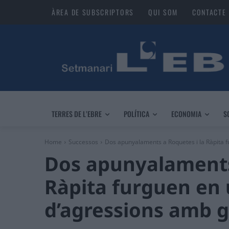
ÀREA DE SUBSCRIPTORS
QUI SOM
CONTACTE
TERRES DE L’EBRE
POLÍTICA
ECONOMIA
S
Home
Successos
Dos apunyalaments a Roquetes i la Ràpita 
Dos apunyalaments
Ràpita furguen en
d’agressions amb g