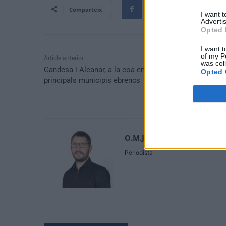
Comparteix
I want 
Advertis
Opted 
I want t
of my P
Article anterior
was col
Gandesa i Alcanar, a la coa en transparència entre els
Opted 
principals municipis ebrencs
O.M.J
Periodista