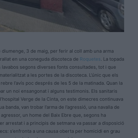
 diumenge, 3 de maig, per ferir al coll amb una arma
arallat en una coneguda discoteca de
Roquetes
. La topada
ls lavabos segons diverses fonts consultades, tot i que
aterialitzat a les portes de la discoteca. L’únic que els
rebre l’avís poc després de les 5 de la matinada. Quan la
obar un noi ensangonat i alguns testimonis. Els sanitaris
 a l’hospital Verge de la Cinta, on este dimecres continuava
ua banda, van trobar l’arma de l’agressió, una navalla de
te agressor, un home del Baix Ebre que, segons ha
ser arrestat i a principis de setmana va passar a disposició
càrrecs: s’enfronta a una causa oberta per homicidi en grau