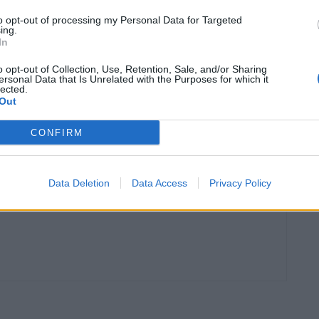
to opt-out of processing my Personal Data for Targeted
ing.
In
o opt-out of Collection, Use, Retention, Sale, and/or Sharing
ersonal Data that Is Unrelated with the Purposes for which it
Article següent
lected.
Tortosa culmina el projecte artístic i educatiu
Out
Mapadeball amb actuacions de l’alumnat a la plaça de
l’Absis
CONFIRM
Data Deletion
Data Access
Privacy Policy