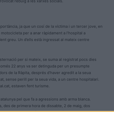
 provocat rebuig a les xarxes socials.
mportància, ja que un cosí de la víctima i un tercer jove, en
a motocicleta per a anar ràpidament a l’hospital a
ident greu. Un d’ells està ingressat al mateix centre
ternació per si mateix, se suma al registrat pocs dies
només 22 anys va ser detinguda per un presumpte
dors de la Ràpita, després d’haver agredit a la seua
t, sense perill per la seua vida, a un centre hospitalari.
al.cat, estaven fent turisme.
Catalunya pel que fa a agressions amb arma blanca.
, des de primera hora de dissabte, 2 de maig, dos
 al Raval– i set més van resultar ferides en set atacs