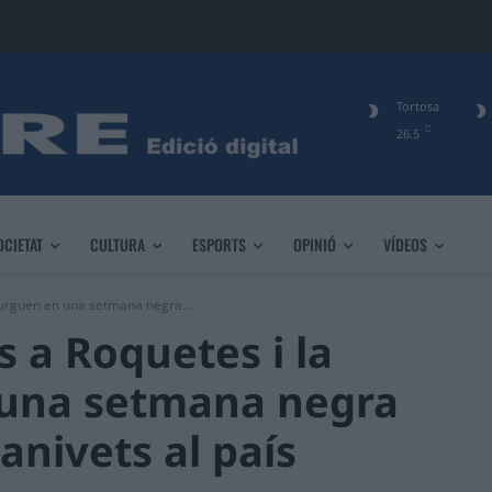
Tortosa
C
26.5
OCIETAT
CULTURA
ESPORTS
OPINIÓ
VÍDEOS
furguen en una setmana negra...
 a Roquetes i la
 una setmana negra
anivets al país