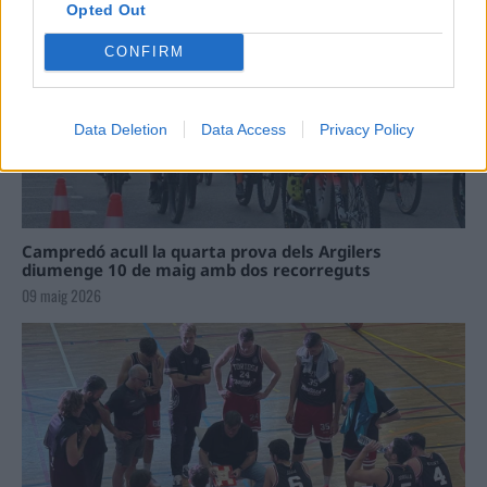
Opted Out
CONFIRM
Data Deletion
Data Access
Privacy Policy
Campredó acull la quarta prova dels Argilers
diumenge 10 de maig amb dos recorreguts
09 maig 2026