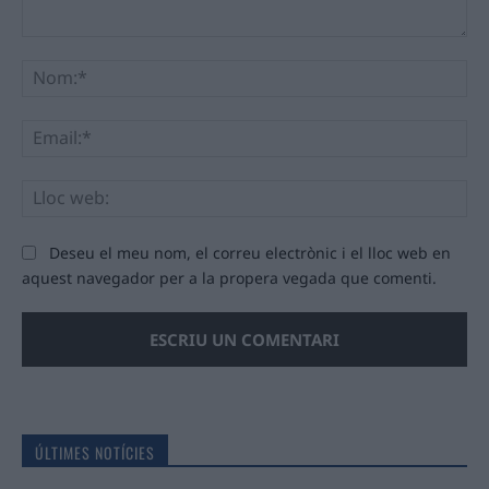
Comentari:
No
Ema
Llo
we
Deseu el meu nom, el correu electrònic i el lloc web en
aquest navegador per a la propera vegada que comenti.
ÚLTIMES NOTÍCIES