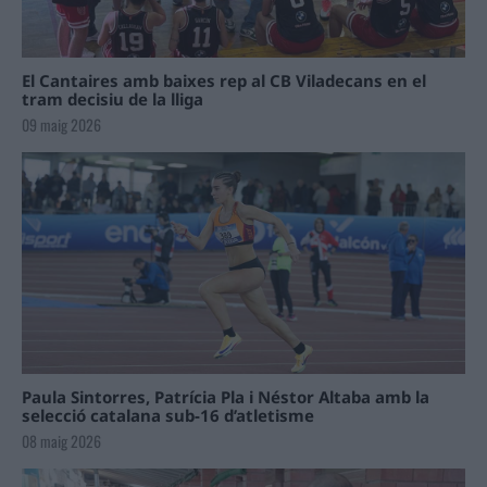
El Cantaires amb baixes rep al CB Viladecans en el
tram decisiu de la lliga
09 maig 2026
Paula Sintorres, Patrícia Pla i Néstor Altaba amb la
selecció catalana sub-16 d’atletisme
08 maig 2026