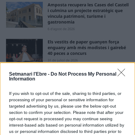
Amposta recupera les Cases del Castell
i culmina un projecte estratègic que
vincula patrimoni, turisme i
gastronomia
6 d'agost de 2026
Els vestits de paper guanyen força
enguany amb més modistes i gairebé
40 peces a concurs
31 de juliol de 2026
Setmanari l'Ebre -
Do Not Process My Personal
“L’eclipsi serà una oportunitat també
Information
per a gaudir de les Festes Majors
d’Amposta”
If you wish to opt-out of the sale, sharing to third parties, or
31 de juliol de 2026
processing of your personal or sensitive information for
targeted advertising by us, please use the below opt-out
Blaumut lidera el cartell musical de les
section to confirm your selection. Please note that after your
Festes
opt-out request is processed you may continue seeing
31 de juliol de 2026
interest-based ads based on personal information utilized by
us or personal information disclosed to third parties prior to