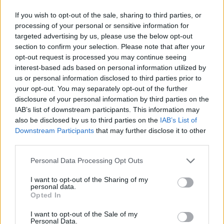
Amposta recupera les Cases del Castell
If you wish to opt-out of the sale, sharing to third parties, or
i culmina un projecte estratègic que
processing of your personal or sensitive information for
vincula patrimoni, turisme i
targeted advertising by us, please use the below opt-out
gastronomia
section to confirm your selection. Please note that after your
6 d'agost de 2026
opt-out request is processed you may continue seeing
interest-based ads based on personal information utilized by
Els vestits de paper guanyen força
us or personal information disclosed to third parties prior to
enguany amb més modistes i gairebé
your opt-out. You may separately opt-out of the further
40 peces a concurs
disclosure of your personal information by third parties on the
31 de juliol de 2026
IAB’s list of downstream participants. This information may
also be disclosed by us to third parties on the
IAB’s List of
“L’eclipsi serà una oportunitat també
Downstream Participants
that may further disclose it to other
per a gaudir de les Festes Majors
third parties.
d’Amposta”
31 de juliol de 2026
Personal Data Processing Opt Outs
I want to opt-out of the Sharing of my
Carrega més
personal data.
Opted In
I want to opt-out of the Sale of my
Personal Data.