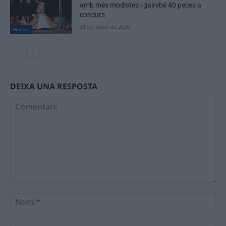
amb més modistes i gairebé 40 peces a
concurs
31 de juliol de 2026
Festes
DEIXA UNA RESPOSTA
Comentari:
No
Ema