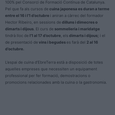
100% pel Consorci de Formació Contínua de Catalunya.
Pel que fa als cursos de
cuina japonesa es duran a terme
entre el 16 i l’1 d’octubre
i aniran a càrrec del formador
Hector Ribeiro, en sessions de
dilluns i dimecres o
dimarts i dijous
. El curs de
sommelieria i maridatge
tindrà lloc de
l’1 al 17 d’octubre
, els
dimarts i dijous;
i el
de presentació de
vins i begudes
es farà del
2 al 16
d’octubre.
L’espai de cuina d’EbreTerra està a disposició de totes
aquelles empreses que necessiten un equipament
professional per fer formació, demostracions o
promocions relacionades amb la cuina o la gastronomia.