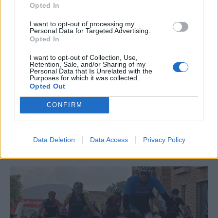
Opted In
I want to opt-out of processing my
Personal Data for Targeted Advertising.
Opted In
I want to opt-out of Collection, Use,
Retention, Sale, and/or Sharing of my
Personal Data that Is Unrelated with the
Purposes for which it was collected.
Opted Out
CONFIRM
La Cursa de l’Aldea segona d’etiqueta d’or de la
Data Deletion
Data Access
Privacy Policy
Running Sèries Terres de l’Ebre
09 maig 2026