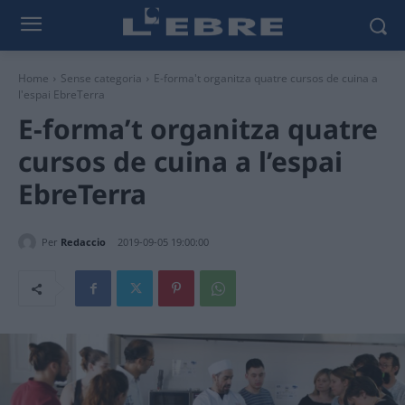
Home
Sense categoria
E-forma't organitza quatre cursos de cuina a
l'espai EbreTerra
E-forma’t organitza quatre
cursos de cuina a l’espai
EbreTerra
Per
Redaccio
2019-09-05 19:00:00