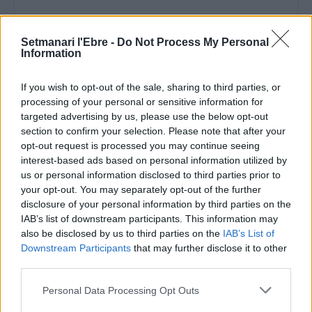
Setmanari l'Ebre -
Do Not Process My Personal
Information
Comentari:
If you wish to opt-out of the sale, sharing to third parties, or
No
processing of your personal or sensitive information for
targeted advertising by us, please use the below opt-out
section to confirm your selection. Please note that after your
Ema
opt-out request is processed you may continue seeing
interest-based ads based on personal information utilized by
Llo
us or personal information disclosed to third parties prior to
we
your opt-out. You may separately opt-out of the further
disclosure of your personal information by third parties on the
Deseu el meu nom, el correu electrònic i el lloc web en
IAB’s list of downstream participants. This information may
aquest navegador per a la propera vegada que comenti.
also be disclosed by us to third parties on the
IAB’s List of
Downstream Participants
that may further disclose it to other
third parties.
Personal Data Processing Opt Outs