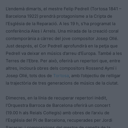
L’endemà dimarts, el mestre Felip Pedrell (Tortosa 1841 –
Barcelona 1922) prendrà protagonisme a la Cripta de
l’Església de la Reparació. A les 19 h, s’ha programat la
conferència Ales i Arrels. Una mirada de la creació coral
contemporània a càrrec del jove compositor Josep Ollé.
Just després, el Cor Pedrell aprofundirà en la petja que
Pedrell va deixar en músics d’arreu d’Europa. També a les
Terres de l’Ebre. Per això, oferirà un repertori que, entre
altres, inclourà obres dels compositors Rossend Aymí i
Josep Ollé, tots dos de
Tortosa
, amb l’objectiu de relligar
la trajectòria de tres generacions de músics de la ciutat.
Dimecres, en la línia de recuperar repertori inèdit,
l’Orquestra Barroca de Barcelona oferirà un concert
(19.00 h als Reials Col·legis) amb obres de l’arxiu de
l’Església del Pi de Barcelona, recuperades per Jordi
Sacasas; i composicions del mestre de capella de la