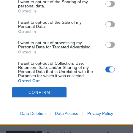
I want to opt-out of the Sharing of my
personal data.
ÚLTIMES NOTÍCIES
Opted In
I want to opt-out of the Sale of my
L’Observatori de l’Ebre lidera de nou la
Personal Data.
recerca sobre l’astre rei en el segon
Opted In
eclipsi solar total de la seva història
I want to opt-out of processing my
7 d'agost de 2026
Personal Data for Targeted Advertising.
Opted In
L’Ajuntament de Tortosa amplia el
I want to opt-out of Collection, Use,
termini de les obres de l’aparcament
Retention, Sale, and/or Sharing of my
dels terrenys de Renfe per les altes
Personal Data that Is Unrelated with the
Purposes for which it was collected.
temperatures
Opted Out
7 d'agost de 2026
CONFIRM
Amposta recupera les Cases del Castell
i culmina un projecte estratègic que
vincula patrimoni, turisme i
gastronomia
Data Deletion
Data Access
Privacy Policy
6 d'agost de 2026