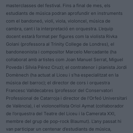
masterclasses del festival. Fins a final de mes, els
estudiants de música podran aprofundir en instruments
com el bandoneó, violí, viola, violoncel, música de
cambra, cant i la interpretació en orquestra. L’equip
docent estarà format per figures com la violista Rivka
Golani (professora al Trinity College de Londres), el
bandoneonista i compositor Marcelo Mercadante (ha
col·laborat amb artistes com Joan Manuel Serrat, Miguel
Poveda i Sílvia Pérez Cruz); el contratenor i pianista Jordi
Domènech (ha actuat al Liceu i s’ha especialitzat en la
música del barroc); el director de cors i orquestra
Francesc Valldecabres (professor del Conservatori
Professional de Catarroja i director de l’Orfeó Universitari
de València), i el violoncel·lista Oriol Aymat (col·laborador
de l’orquestra del Teatre del Liceu i la Camerata XXI,
membre del grup de pop-rock Blaumut). L’any passat hi
van participar un centenar d’estudiants de música,