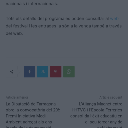
nacionals i internacionals.
Tots els detalls del programa es poden consultar al
web
del festival i les entrades ja són a la venda també a través
del web.
Article anterior
Article següent
La Diputació de Tarragona
L’Aliança Magnet entre
obre la convocatòria del 20è
l’HTVC i l’Escola Ferreries
Premi Iniciativa Medi
consolida l’èxit educatiu en
Ambient adreçat als ens
el seu tercer any de
locals de la demarcació
col·laboració