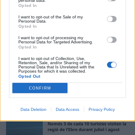
personal data.
ÚLTIMES NOTÍCIES
Opted In
I want to opt-out of the Sale of my
Blaumut lidera el cartell musical de les
Personal Data.
Festes
Opted In
31 de juliol de 2026
I want to opt-out of processing my
Personal Data for Targeted Advertising.
Opted In
Caçadors de subvencions
I want to opt-out of Collection, Use,
30 de juliol de 2026
Retention, Sale, and/or Sharing of my
Personal Data that Is Unrelated with the
Purposes for which it was collected.
Opted Out
CONFIRM
Amposta viurà unes festes amb més
de 200 actes i l’expectació per l’eclipsi
31 de juliol de 2026
Data Deletion
Data Access
Privacy Policy
Només 3 de cada 10 turistes visiten la
regió de l’Ebre durant juliol i agost