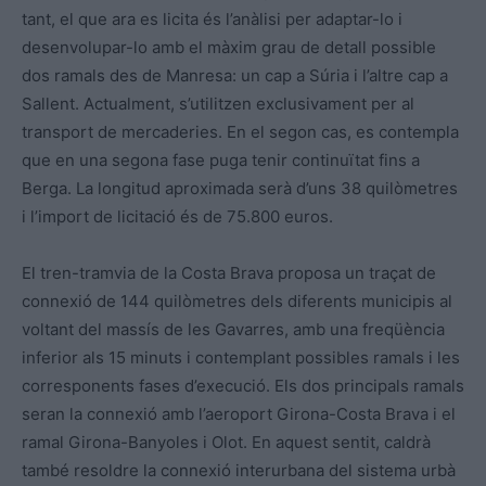
tant, el que ara es licita és l’anàlisi per adaptar-lo i
desenvolupar-lo amb el màxim grau de detall possible
dos ramals des de Manresa: un cap a Súria i l’altre cap a
Sallent. Actualment, s’utilitzen exclusivament per al
transport de mercaderies. En el segon cas, es contempla
que en una segona fase puga tenir continuïtat fins a
Berga. La longitud aproximada serà d’uns 38 quilòmetres
i l’import de licitació és de 75.800 euros.
El tren-tramvia de la Costa Brava proposa un traçat de
connexió de 144 quilòmetres dels diferents municipis al
voltant del massís de les Gavarres, amb una freqüència
inferior als 15 minuts i contemplant possibles ramals i les
corresponents fases d’execució. Els dos principals ramals
seran la connexió amb l’aeroport Girona-Costa Brava i el
ramal Girona-Banyoles i Olot. En aquest sentit, caldrà
també resoldre la connexió interurbana del sistema urbà