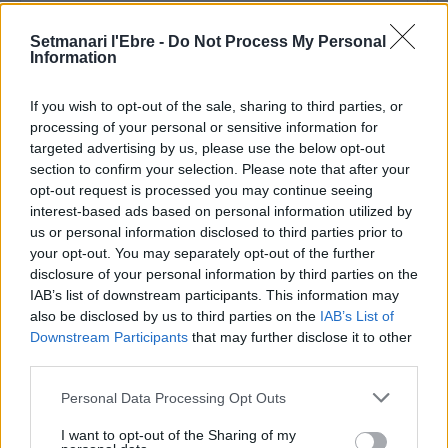
Setmanari l'Ebre -
Do Not Process My Personal
Comentari:
Information
No
If you wish to opt-out of the sale, sharing to third parties, or
processing of your personal or sensitive information for
Ema
targeted advertising by us, please use the below opt-out
section to confirm your selection. Please note that after your
Llo
opt-out request is processed you may continue seeing
we
interest-based ads based on personal information utilized by
us or personal information disclosed to third parties prior to
Deseu el meu nom, el correu electrònic i el lloc web en
your opt-out. You may separately opt-out of the further
aquest navegador per a la propera vegada que comenti.
disclosure of your personal information by third parties on the
IAB’s list of downstream participants. This information may
also be disclosed by us to third parties on the
IAB’s List of
Downstream Participants
that may further disclose it to other
third parties.
Personal Data Processing Opt Outs
I want to opt-out of the Sharing of my