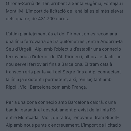
Girona-Sarrià de Ter, arribant a Santa Eugènia, Fontajau i
Montilivi. L’import de licitació de l’anàlisi és el més elevat
dels quatre, de 431.700 euros.
L’últim plantejament és el del Pirineu, on es recomana
una línia ferroviària de 57 quilòmetres
,
entre Andorra-la
Seu d’Urgell i Alp, amb l’objectiu d’establir una connexió
ferroviària a l’interior de l’Alt Pirineu i, alhora, establir un
nou servei ferroviari fins a Barcelona. El tram català
transcorreria per la vall del Segre fins a Alp, connectant
la línia ja existent i permetent, així, l’enllaç tant amb
Ripoll, Vic i Barcelona com amb França.
Per a una bona connexió amb Barcelona caldrà, d’una
banda, garantir el desdoblament previst de la línia R3
entre Montcada i Vic i, de l’altra, renovar el tram Ripoll-
Alp amb nous punts d’encreuament. L’import de licitació