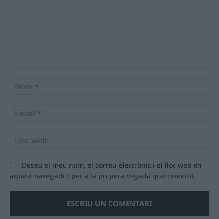
Comentari:
No
Ema
Llo
we
Deseu el meu nom, el correu electrònic i el lloc web en
aquest navegador per a la propera vegada que comenti.