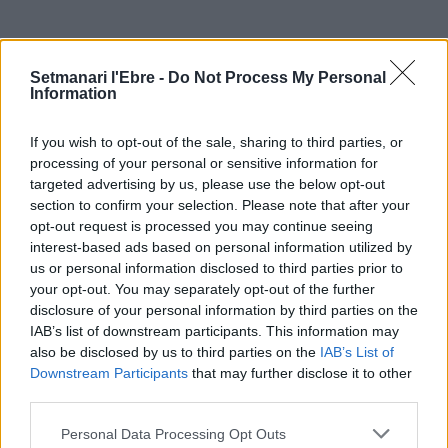
ÚLTIMES NOTÍCIES
Setmanari l'Ebre -
Do Not Process My Personal
Information
L’Ajuntament de Tortosa amplia el
termini de les obres de l’aparcament
If you wish to opt-out of the sale, sharing to third parties, or
dels terrenys de Renfe per les altes
processing of your personal or sensitive information for
temperatures
targeted advertising by us, please use the below opt-out
7 d'agost de 2026
section to confirm your selection. Please note that after your
opt-out request is processed you may continue seeing
Amposta recupera les Cases del Castell
interest-based ads based on personal information utilized by
i culmina un projecte estratègic que
us or personal information disclosed to third parties prior to
vincula patrimoni, turisme i
your opt-out. You may separately opt-out of the further
gastronomia
disclosure of your personal information by third parties on the
6 d'agost de 2026
IAB’s list of downstream participants. This information may
also be disclosed by us to third parties on the
IAB’s List of
Els vestits de paper guanyen força
Downstream Participants
that may further disclose it to other
enguany amb més modistes i gairebé
third parties.
40 peces a concurs
31 de juliol de 2026
Personal Data Processing Opt Outs