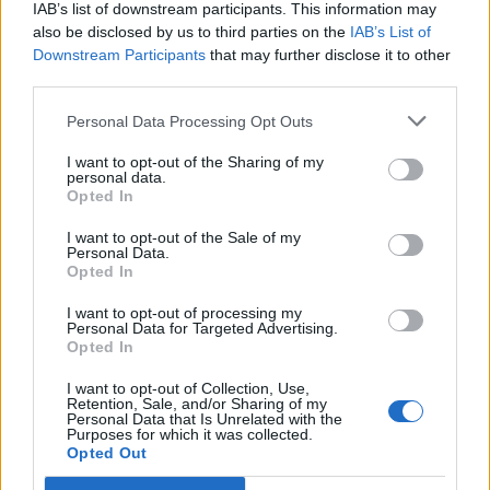
IAB’s list of downstream participants. This information may
also be disclosed by us to third parties on the
IAB’s List of
Ema
Downstream Participants
that may further disclose it to other
third parties.
Llo
we
Personal Data Processing Opt Outs
Deseu el meu nom, el correu electrònic i el lloc web en
I want to opt-out of the Sharing of my
personal data.
aquest navegador per a la propera vegada que comenti.
Opted In
I want to opt-out of the Sale of my
Personal Data.
Opted In
I want to opt-out of processing my
Personal Data for Targeted Advertising.
Opted In
ÚLTIMES NOTÍCIES
I want to opt-out of Collection, Use,
Retention, Sale, and/or Sharing of my
Amposta recupera les Cases del Castell
Personal Data that Is Unrelated with the
i culmina un projecte estratègic que
Purposes for which it was collected.
Opted Out
vincula patrimoni, turisme i
gastronomia