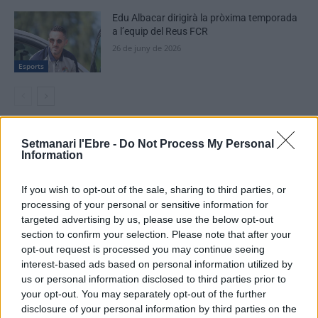
Edu Albacar dirigirà la pròxima temporada
a l’equip del Reus FCR
26 de juny de 2026
Esports
Setmanari l'Ebre -
Do Not Process My Personal
DEIXA UNA RESPOSTA
Information
If you wish to opt-out of the sale, sharing to third parties, or
processing of your personal or sensitive information for
targeted advertising by us, please use the below opt-out
section to confirm your selection. Please note that after your
opt-out request is processed you may continue seeing
interest-based ads based on personal information utilized by
us or personal information disclosed to third parties prior to
Comentari:
your opt-out. You may separately opt-out of the further
No
disclosure of your personal information by third parties on the