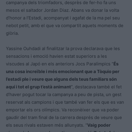
campanya dels triomfadors, desprès de fer-ho fa uns
mesos el saltador Jordan Diaz. Abans va donar la volta
d’honor a l’Estadi, acompanyat i agafat de la ma pel seu
nebot petit, amb el que va compartit aquets moments de
glòria.
Yassine Ouhdadi al finalitzar la prova declarava que les
sensacions i emoció havien estat superiors a les
viscudes al Japó en els anteriors Jocs Paralímpics “
És
una cosa increïble i més emocionant que a Tòquio per
l’estadi ple i veure que alguns dels teus familiars són
aquí i tot el grup t’està animant
”, destacava també el fet
d’haver pogut tocar la campanya a peu de pista, un gest
reservat als campions i que també van fer els que es van
emportar els ors olímpics. Va reconèixer que va poder
gaudir del tram final de la carrera després de veure que
els seus rivals estaven més allunyats. “
Vaig poder