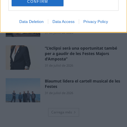
CONFIRM
6 d'agost de 2026
Els vestits de paper guanyen força
enguany amb més modistes i gairebé
Data Deletion
Data Access
Privacy Policy
40 peces a concurs
31 de juliol de 2026
“L’eclipsi serà una oportunitat també
per a gaudir de les Festes Majors
d’Amposta”
31 de juliol de 2026
Blaumut lidera el cartell musical de les
Festes
31 de juliol de 2026
Carrega més