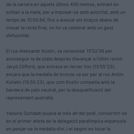
de la carrera en aquets últims 400 metres, entrant en
solitari a la meta, per a imposar-se amb autoritat, amb un
temps de 15:50.64, fins a aixecar els braços abans de
creuar la recta final, on ho va celebrar amb un gest
d’efusivitat.
El rus Aleksandr Kostin, va necessitar 15’52’36 per
aconseguir la de plata després d’avançar a l’últim revolt
Jaryd Clifford, que entrava en tercer lloc (15’55″23),
encara que la medalla de bronze va ser per al rus Antón
Kuliatin (15:55.23), que com Kostin competia amb la
bandera de país neutral, per la desqualificació del
representant australià.
Yassine Ouhdadi pujava al més alt del podi, convertint-se
en el primer atleta de la delegació paralímpica espanyola
en penjar-se la medalla d’or, i el segon en tocar la