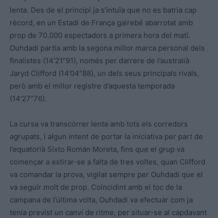
lenta. Des de el principi ja s’intuïa que no es batria cap
rècord, en un Estadi de França gairebé abarrotat amb
prop de 70.000 espectadors a primera hora del matí.
Ouhdadi partia amb la segona millor marca personal dels
finalistes (14’21″91), només per darrere de l’australià
Jaryd Clifford (14’04″88), un dels seus principals rivals,
però amb el millor registre d’aquesta temporada
(14’27″76).
La cursa va transcórrer lenta amb tots els corredors
agrupats, i algun intent de portar la iniciativa per part de
l’equatorià Sixto Román Moreta, fins que el grup va
començar a estirar-se a falta de tres voltes, quan Clifford
va comandar la prova, vigilat sempre per Ouhdadi que el
va seguir molt de prop. Coincidint amb el toc de la
campana de l’última volta, Ouhdadi va efectuar com ja
tenia previst un canvi de ritme, per situar-se al capdavant