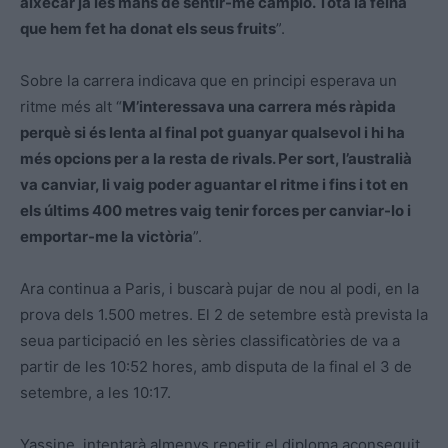
aixecar ja les mans de sentir-me campió. Tota la feina
que hem fet ha donat els seus fruits
”.
Sobre la carrera indicava que en principi esperava un
ritme més alt “
M’interessava una carrera més ràpida
perquè si és lenta al final pot guanyar qualsevol i hi ha
més opcions per a la resta de rivals. Per sort, l’australià
va canviar, li vaig poder aguantar el ritme i fins i tot en
els últims 400 metres vaig tenir forces per canviar-lo i
emportar-me la victòria
”.
Ara continua a Paris, i buscarà pujar de nou al podi, en la
prova dels 1.500 metres. El 2 de setembre està prevista la
seua participació en les sèries classificatòries de va a
partir de les 10:52 hores, amb disputa de la final el 3 de
setembre, a les 10:17.
Yassine, intentarà almenys repetir el diploma aconseguit