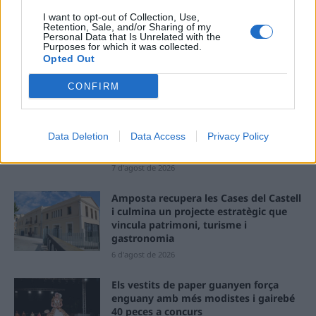
I want to opt-out of Collection, Use,
Retention, Sale, and/or Sharing of my
Personal Data that Is Unrelated with the
Purposes for which it was collected.
Opted Out
ÚLTIMES NOTÍCIES
CONFIRM
L’Ajuntament de Tortosa amplia el
termini de les obres de l’aparcament
Data Deletion
Data Access
Privacy Policy
dels terrenys de Renfe per les altes
temperatures
7 d'agost de 2026
Amposta recupera les Cases del Castell
i culmina un projecte estratègic que
vincula patrimoni, turisme i
gastronomia
6 d'agost de 2026
Els vestits de paper guanyen força
enguany amb més modistes i gairebé
40 peces a concurs