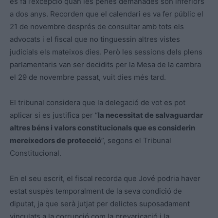
es fa l’excepció quan les penes demanades són inferiors
a dos anys. Recorden que el calendari es va fer públic el
21 de novembre després de consultar amb tots els
advocats i el fiscal que no tinguessin altres vistes
judicials els mateixos dies. Però les sessions dels plens
parlamentaris van ser decidits per la Mesa de la cambra
el 29 de novembre passat, vuit dies més tard.
El tribunal considera que la delegació de vot es pot
aplicar si es justifica per “
la necessitat de salvaguardar
altres béns i valors constitucionals que es considerin
mereixedors de protecció
”, segons el Tribunal
Constitucional.
En el seu escrit, el fiscal recorda que Jové podria haver
estat suspès temporalment de la seva condició de
diputat, ja que serà jutjat per delictes suposadament
vinculats a la corrupció com la prevaricació i la