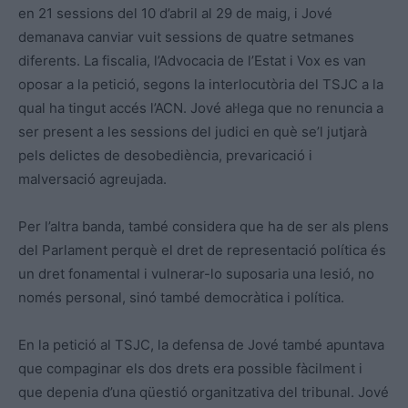
en 21 sessions del 10 d’abril al 29 de maig, i Jové
demanava canviar vuit sessions de quatre setmanes
diferents. La fiscalia, l’Advocacia de l’Estat i Vox es van
oposar a la petició, segons la interlocutòria del TSJC a la
qual ha tingut accés l’ACN. Jové al·lega que no renuncia a
ser present a les sessions del judici en què se’l jutjarà
pels delictes de desobediència, prevaricació i
malversació agreujada.
Per l’altra banda, també considera que ha de ser als plens
del Parlament perquè el dret de representació política és
un dret fonamental i vulnerar-lo suposaria una lesió, no
només personal, sinó també democràtica i política.
En la petició al TSJC, la defensa de Jové també apuntava
que compaginar els dos drets era possible fàcilment i
que depenia d’una qüestió organitzativa del tribunal. Jové