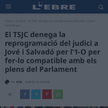
Home
Justícia
El TSJC denega la reprogramació del judici a Jové i
Salvadó per...
El TSJC denega la
reprogramació del judici a
Jové i Salvadó per l’1-O per
fer-lo compatible amb els
plens del Parlament
Per
ACN
2024-02-14 12:00:05