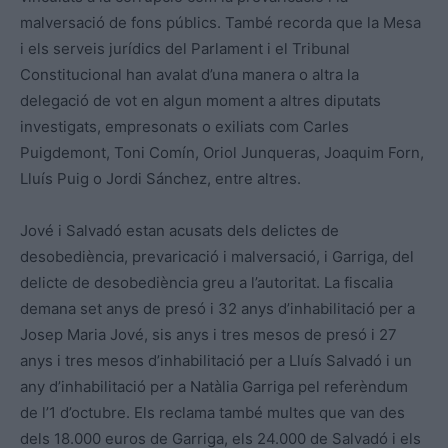
malversació de fons públics. També recorda que la Mesa
i els serveis jurídics del Parlament i el Tribunal
Constitucional han avalat d’una manera o altra la
delegació de vot en algun moment a altres diputats
investigats, empresonats o exiliats com Carles
Puigdemont, Toni Comín, Oriol Junqueras, Joaquim Forn,
Lluís Puig o Jordi Sánchez, entre altres.
Jové i Salvadó estan acusats dels delictes de
desobediència, prevaricació i malversació, i Garriga, del
delicte de desobediència greu a l’autoritat. La fiscalia
demana set anys de presó i 32 anys d’inhabilitació per a
Josep Maria Jové, sis anys i tres mesos de presó i 27
anys i tres mesos d’inhabilitació per a Lluís Salvadó i un
any d’inhabilitació per a Natàlia Garriga pel referèndum
de l’1 d’octubre. Els reclama també multes que van des
dels 18.000 euros de Garriga, els 24.000 de Salvadó i els