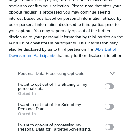
section to confirm your selection. Please note that after your
DEIXA UNA RESPOSTA
opt-out request is processed you may continue seeing
interest-based ads based on personal information utilized by
us or personal information disclosed to third parties prior to
your opt-out. You may separately opt-out of the further
disclosure of your personal information by third parties on the
IAB’s list of downstream participants. This information may
also be disclosed by us to third parties on the
IAB’s List of
Downstream Participants
that may further disclose it to other
third parties.
Comentari:
Personal Data Processing Opt Outs
No
I want to opt-out of the Sharing of my
personal data.
Ema
Opted In
I want to opt-out of the Sale of my
Personal Data.
Llo
Opted In
we
I want to opt-out of processing my
Deseu el meu nom, el correu electrònic i el lloc web en
Personal Data for Targeted Advertising.