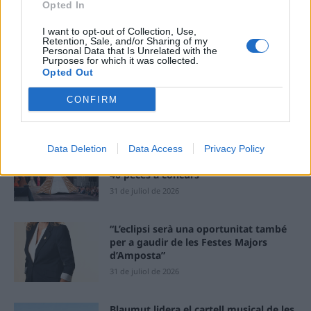
aquest navegador per a la propera vegada que comenti.
Opted In
I want to opt-out of Collection, Use,
Retention, Sale, and/or Sharing of my
Personal Data that Is Unrelated with the
Purposes for which it was collected.
Opted Out
CONFIRM
ÚLTIMES NOTÍCIES
Els vestits de paper guanyen força
Data Deletion
Data Access
Privacy Policy
enguany amb més modistes i gairebé
40 peces a concurs
31 de juliol de 2026
“L’eclipsi serà una oportunitat també
per a gaudir de les Festes Majors
d’Amposta”
31 de juliol de 2026
Blaumut lidera el cartell musical de les