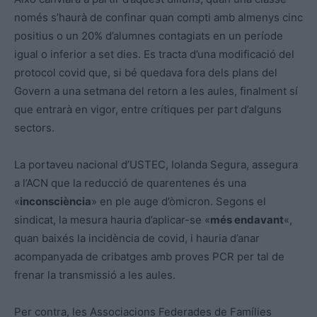
només s’haurà de confinar quan compti amb almenys cinc
positius o un 20% d’alumnes contagiats en un període
igual o inferior a set dies. Es tracta d’una modificació del
protocol covid que, si bé quedava fora dels plans del
Govern a una setmana del retorn a les aules, finalment sí
que entrarà en vigor, entre crítiques per part d’alguns
sectors.
La portaveu nacional d’USTEC, Iolanda Segura, assegura
a l’ACN que la reducció de quarentenes és una
«
inconsciència
» en ple auge d’òmicron. Segons el
sindicat, la mesura hauria d’aplicar-se «
més endavant
«,
quan baixés la incidència de covid, i hauria d’anar
acompanyada de cribatges amb proves PCR per tal de
frenar la transmissió a les aules.
Per contra, les Associacions Federades de Famílies