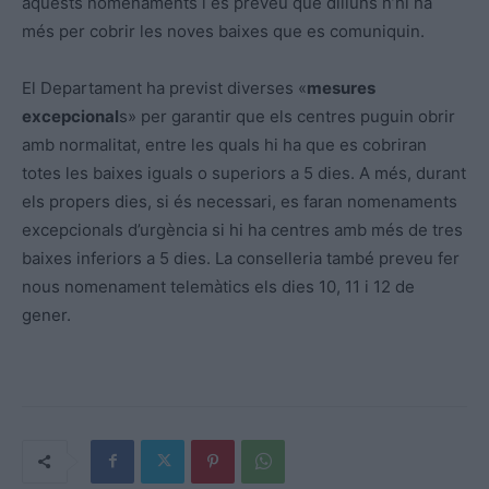
aquests nomenaments i es preveu que dilluns n’hi ha
més per cobrir les noves baixes que es comuniquin.
El Departament ha previst diverses «
mesures
excepcional
s» per garantir que els centres puguin obrir
amb normalitat, entre les quals hi ha que es cobriran
totes les baixes iguals o superiors a 5 dies. A més, durant
els propers dies, si és necessari, es faran nomenaments
excepcionals d’urgència si hi ha centres amb més de tres
baixes inferiors a 5 dies. La conselleria també preveu fer
nous nomenament telemàtics els dies 10, 11 i 12 de
gener.