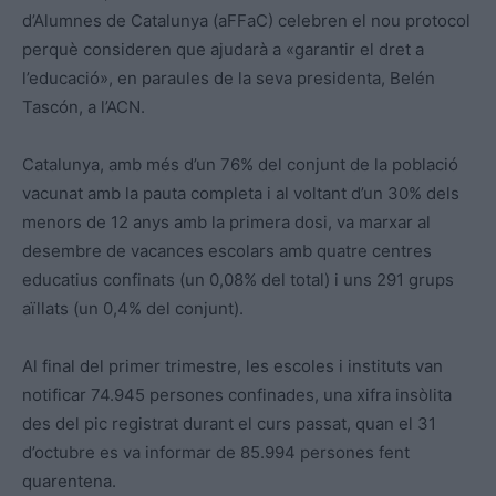
d’Alumnes de Catalunya (aFFaC) celebren el nou protocol
perquè consideren que ajudarà a «garantir el dret a
l’educació», en paraules de la seva presidenta, Belén
Tascón, a l’ACN.
Catalunya, amb més d’un 76% del conjunt de la població
vacunat amb la pauta completa i al voltant d’un 30% dels
menors de 12 anys amb la primera dosi, va marxar al
desembre de vacances escolars amb quatre centres
educatius confinats (un 0,08% del total) i uns 291 grups
aïllats (un 0,4% del conjunt).
Al final del primer trimestre, les escoles i instituts van
notificar 74.945 persones confinades, una xifra insòlita
des del pic registrat durant el curs passat, quan el 31
d’octubre es va informar de 85.994 persones fent
quarentena.