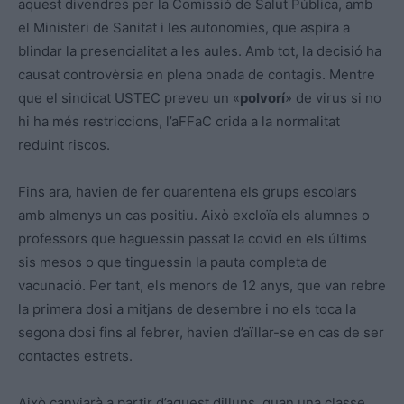
aquest divendres per la Comissió de Salut Pública, amb
el Ministeri de Sanitat i les autonomies, que aspira a
blindar la presencialitat a les aules. Amb tot, la decisió ha
causat controvèrsia en plena onada de contagis. Mentre
que el sindicat USTEC preveu un «
polvorí
» de virus si no
hi ha més restriccions, l’aFFaC crida a la normalitat
reduint riscos.
Fins ara, havien de fer quarentena els grups escolars
amb almenys un cas positiu. Això excloïa els alumnes o
professors que haguessin passat la covid en els últims
sis mesos o que tinguessin la pauta completa de
vacunació. Per tant, els menors de 12 anys, que van rebre
la primera dosi a mitjans de desembre i no els toca la
segona dosi fins al febrer, havien d’aïllar-se en cas de ser
contactes estrets.
Això canviarà a partir d’aquest dilluns, quan una classe