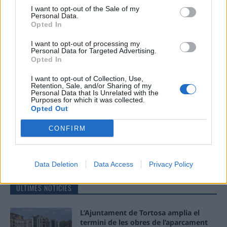
I want to opt-out of the Sale of my
No
Personal Data.
Opted In
Ema
I want to opt-out of processing my
Personal Data for Targeted Advertising.
Opted In
Llo
we
I want to opt-out of Collection, Use,
Retention, Sale, and/or Sharing of my
Personal Data that Is Unrelated with the
Deseu el meu nom, el correu electrònic i el lloc web en
Purposes for which it was collected.
aquest navegador per a la propera vegada que comenti.
Opted Out
CONFIRM
Data Deletion
Data Access
Privacy Policy
ÚLTIMES NOTÍCIES
L’Ajuntament de Tortosa amplia el
termini de les obres de l’aparcament