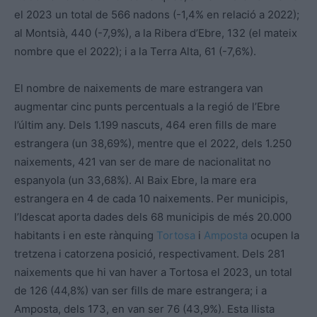
el 2023 un total de 566 nadons (-1,4% en relació a 2022);
al Montsià, 440 (-7,9%), a la Ribera d’Ebre, 132 (el mateix
nombre que el 2022); i a la Terra Alta, 61 (-7,6%).
El nombre de naixements de mare estrangera van
augmentar cinc punts percentuals a la regió de l’Ebre
l’últim any. Dels 1.199 nascuts, 464 eren fills de mare
estrangera (un 38,69%), mentre que el 2022, dels 1.250
naixements, 421 van ser de mare de nacionalitat no
espanyola (un 33,68%). Al Baix Ebre, la mare era
estrangera en 4 de cada 10 naixements. Per municipis,
l’Idescat aporta dades dels 68 municipis de més 20.000
habitants i en este rànquing
Tortosa
i
Amposta
ocupen la
tretzena i catorzena posició, respectivament. Dels 281
naixements que hi van haver a Tortosa el 2023, un total
de 126 (44,8%) van ser fills de mare estrangera; i a
Amposta, dels 173, en van ser 76 (43,9%). Esta llista