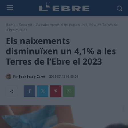
Home
Societat
Els naixements disminuïxen un 4,1% a les Terres de
l’Ebre el 2023
Els naixements
disminuïxen un 4,1% a les
Terres de l’Ebre el 2023
Per
Joan Josep Carot
2024-07-13 08:00:08