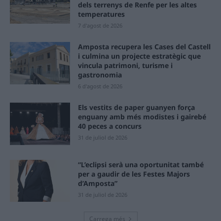
dels terrenys de Renfe per les altes
temperatures
7 d'agost de 2026
Amposta recupera les Cases del Castell
i culmina un projecte estratègic que
vincula patrimoni, turisme i
gastronomia
6 d'agost de 2026
Els vestits de paper guanyen força
enguany amb més modistes i gairebé
40 peces a concurs
31 de juliol de 2026
“L’eclipsi serà una oportunitat també
per a gaudir de les Festes Majors
d’Amposta”
31 de juliol de 2026
Carrega més