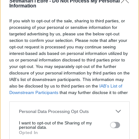
Setmanari l'Ebre -
Do Not Process My Personal
13 de juliol de 2026
Information
Societat
“Escòcia és un país de contradiccions:
If you wish to opt-out of the sale, sharing to third parties, or
salvatge i profundament intel·lectual”
processing of your personal or sensitive information for
22 de juny de 2026
targeted advertising by us, please use the below opt-out
section to confirm your selection. Please note that after your
Societat
opt-out request is processed you may continue seeing
interest-based ads based on personal information utilized by
us or personal information disclosed to third parties prior to
your opt-out. You may separately opt-out of the further
disclosure of your personal information by third parties on the
DEIXA UNA RESPOSTA
IAB’s list of downstream participants. This information may
also be disclosed by us to third parties on the
IAB’s List of
Downstream Participants
that may further disclose it to other
third parties.
Personal Data Processing Opt Outs
I want to opt-out of the Sharing of my
personal data.
Opted In
Comentari: