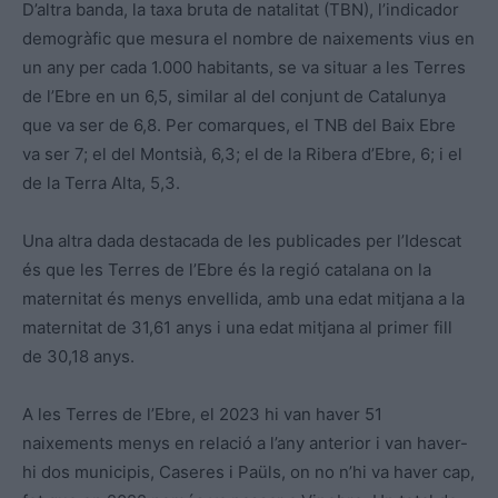
D’altra banda, la taxa bruta de natalitat (TBN), l’indicador
demogràfic que mesura el nombre de naixements vius en
un any per cada 1.000 habitants, se va situar a les Terres
de l’Ebre en un 6,5, similar al del conjunt de Catalunya
que va ser de 6,8. Per comarques, el TNB del Baix Ebre
va ser 7; el del Montsià, 6,3; el de la Ribera d’Ebre, 6; i el
de la Terra Alta, 5,3.
Una altra dada destacada de les publicades per l’Idescat
és que les Terres de l’Ebre és la regió catalana on la
maternitat és menys envellida, amb una edat mitjana a la
maternitat de 31,61 anys i una edat mitjana al primer fill
de 30,18 anys.
A les Terres de l’Ebre, el 2023 hi van haver 51
naixements menys en relació a l’any anterior i van haver-
hi dos municipis, Caseres i Paüls, on no n’hi va haver cap,