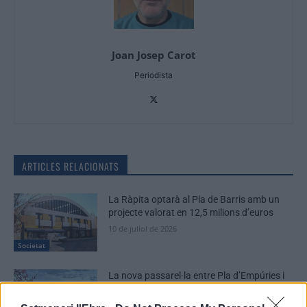
Joan Josep Carot
Periodista
ARTICLES RELACIONATS
La Ràpita optarà al Pla de Barris amb un
projecte valorat en 12,5 milions d’euros
10 de juliol de 2026
Societat
La nova passarel·la entre Pla d’Empúries i
el Grau i la neteja del barranc de la Mina,
primeres escomeses del Pla de Barris