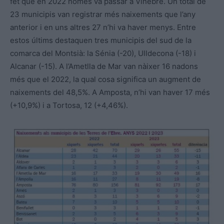
fet que en 2022 només va passar a Vinebre. Un total de
23 municipis van registrar més naixements que l’any
anterior i en uns altres 27 n’hi va haver menys. Entre
estos últims destaquen tres municipis del sud de la
comarca del Montsià: la Sénia (-20), Ulldecona (-18) i
Alcanar (-15). A l’Ametlla de Mar van nàixer 16 nadons
més que el 2022, la qual cosa significa un augment de
naixements del 48,5%. A Amposta, n’hi van haver 17 més
(+10,9%) i a Tortosa, 12 (+4,46%).