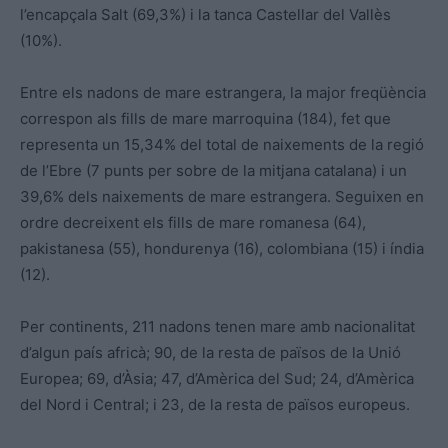
l’encapçala Salt (69,3%) i la tanca Castellar del Vallès
(10%).
Entre els nadons de mare estrangera, la major freqüència
correspon als fills de mare marroquina (184), fet que
representa un 15,34% del total de naixements de la regió
de l’Ebre (7 punts per sobre de la mitjana catalana) i un
39,6% dels naixements de mare estrangera. Seguixen en
ordre decreixent els fills de mare romanesa (64),
pakistanesa (55), hondurenya (16), colombiana (15) i índia
(12).
Per continents, 211 nadons tenen mare amb nacionalitat
d’algun país africà; 90, de la resta de països de la Unió
Europea; 69, d’Àsia; 47, d’Amèrica del Sud; 24, d’Amèrica
del Nord i Central; i 23, de la resta de països europeus.