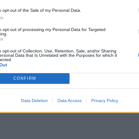
o opt-out of the Sale of my Personal Data.
In
to opt-out of processing my Personal Data for Targeted
ing.
In
o opt-out of Collection, Use, Retention, Sale, and/or Sharing
ersonal Data that Is Unrelated with the Purposes for which it
lected.
Out
Article següent
CONFIRM
El Consell Comarcal de la Terra Alta inicia unes
jornades sobre corresponsabilitat familiar adreçades
als homes de la comarca
Data Deletion
Data Access
Privacy Policy