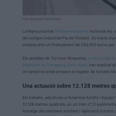
Foto: Roquetes Comunicació
La Mancomunitat
Tortosa
–
Roquetes
ha iniciat les 
del polígon industrial Pla de l’Estació. Es tracta d
compta amb un finançament de 230.000 euros per p
Els alcaldes de Tortosa i Roquetes,
Jordi Jordan
i
I
Diputació de Tarragona
,
Enric Adell
, han explicat e
on també ha estat present el regidor de Serveis M
Una actuació sobre 12.128 metres q
Els treballs, adjudicats a l’empresa Asfalts i Equip
12.128 metres quadrats, en un tram d’1,5 quilòmetr
fresatge del paviment existent i l’aplicació a sobre 