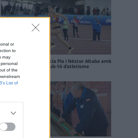
sonal or
ection to
ou may
Paula Sintorres, Patrícia Pla i Néstor Altaba amb
 personal
la selecció catalana sub-16 d’atletisme
out of the
08 maig 2026
 downstream
B’s List of