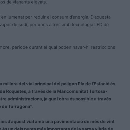
os de vianants elevats.
l’enllumenat per reduir el consum d’energia. D’aquesta
 vapor de sodi, per unes altres amb tecnologia LED de
tembre, període durant el qual poden haver-hi restriccions
la millora del vial principal del polígon Pla de l’Estació és
í de Roquetes, a través de la Mancomunitat Tortosa-
re administracions, ja que l’obra és possible a través
ió de Tarragona
”.
cies d’aquest vial amb una pavimentació de més de vint
ue és un dels punts més importants de la xarxa viària de