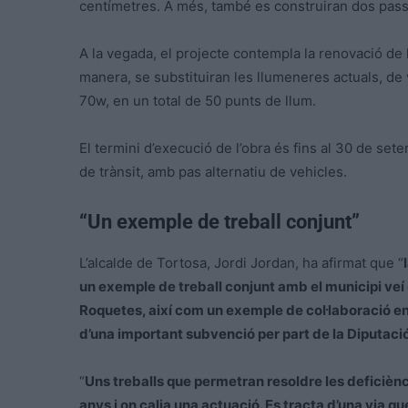
centímetres. A més, també es construiran dos pass
A la vegada, el projecte contempla la renovació de 
manera, se substituiran les llumeneres actuals, de
70w, en un total de 50 punts de llum.
El termini d’execució de l’obra és fins al 30 de se
de trànsit, amb pas alternatiu de vehicles.
“Un exemple de treball conjunt”
L’alcalde de Tortosa, Jordi Jordan, ha afirmat que “
un exemple de treball conjunt amb el municipi ve
Roquetes, així com un exemple de col·laboració ent
d’una important subvenció per part de la Diputac
“
Uns treballs que permetran resoldre les deficièn
anys i on calia una actuació. Es tracta d’una via q