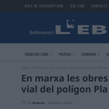
ÀREA DE SUBSCRIPTORS
QUI SOM
CONTACTE
TERRES DE L’EBRE
POLÍTICA
ECONOMIA
S
Home
Urbanisme
En marxa les obres en el paviment del vial d
En marxa les obres
vial del polígon Pla
Per
Redaccio
2024-09-05 14:30:52