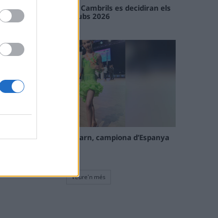
En les tirades de Flix i Cambrils es decidiran els
campions de l’Interclubs 2026
08 maig 2026
La tortosina Cinta Talarn, campiona d’Espanya
de 10 balls solo júnior
08 maig 2026
Veure'n més