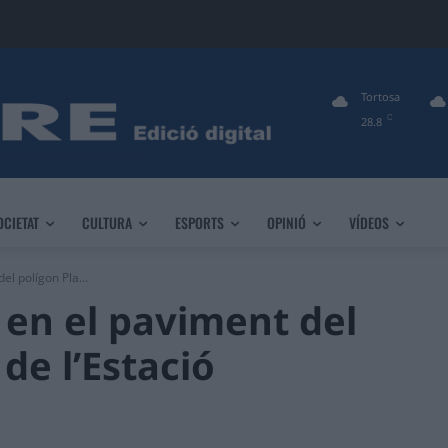
Tortosa
C
28.8
OCIETAT
CULTURA
ESPORTS
OPINIÓ
VÍDEOS
el polígon Pla...
 en el paviment del
 de l’Estació