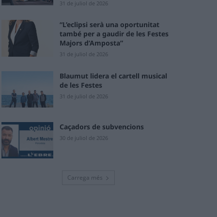
31 de juliol de 2026
“L’eclipsi serà una oportunitat
també per a gaudir de les Festes
Majors d’Amposta”
31 de juliol de 2026
Blaumut lidera el cartell musical
de les Festes
31 de juliol de 2026
Caçadors de subvencions
30 de juliol de 2026
Carrega més