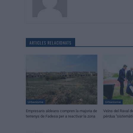
ARTICLES RELACIONATS
Urbanisme
Urbanisme
Empresaris aldeans compren la majoria de
Veïns del Raval de
terrenys de Fadesa per a reactivar la zona
pèrdua “sistemàt