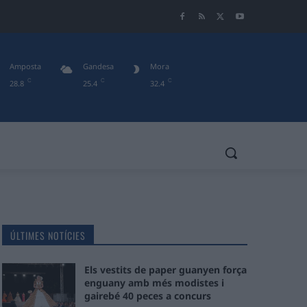
Amposta
Gandesa
Mora
C
C
C
28.8
25.4
32.4
ÚLTIMES NOTÍCIES
Els vestits de paper guanyen força
enguany amb més modistes i
gairebé 40 peces a concurs