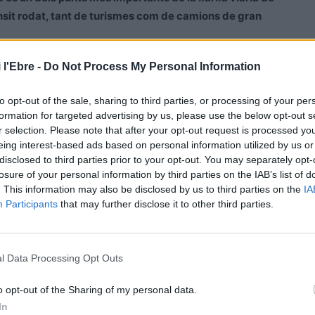
nsit rodat, tant de turismes com de camions de gran
 l'Ebre -
Do Not Process My Personal Information
ia, ha expressat la seva satisfacció per aquesta
oquetes, un fet que demostra que es tracta d’una “
eina
to opt-out of the sale, sharing to third parties, or processing of your per
festat. En aquest sentit, ha volgut agrair a la Diputació la
formation for targeted advertising by us, please use the below opt-out s
r selection. Please note that after your opt-out request is processed y
eing interest-based ads based on personal information utilized by us or
disclosed to third parties prior to your opt-out. You may separately opt-
que el polígon Pla de l’Estació es troba “
ple d’activitat
losure of your personal information by third parties on the IAB’s list of
millora de l’accessibilitat a totes les seves indústries i
. This information may also be disclosed by us to third parties on the
IA
Participants
that may further disclose it to other third parties.
agona, Enric Adell, ha ressaltat l’estalvi energètic que
consum, a més de recordar la importància estratègica de
l Data Processing Opt Outs
s d’inundació del pas inferior de la C-12. “
Són unes
litzada. En aquest cas, des de la Diputació aportem
o opt-out of the Sharing of my personal data.
In
rem ajudant els ajuntaments del territori perquè