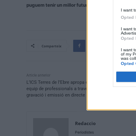
puguem tenir un millor futur
”, ha conclòs.
I want t
Opted 
I want 
Advertis
Opted 
Comparteix
I want t
of my P
was col
Opted 
Article anterior
L’ICS Terres de l’Ebre apropa el coneixement al seu
equip de professionals a través d’un nou sistema de
gravació i emissió en directe
Redaccio
Periodistes