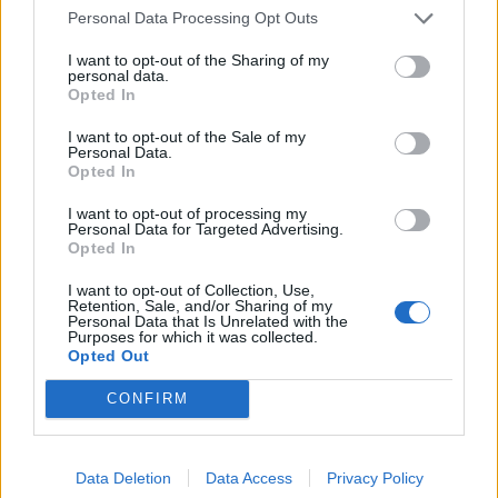
Personal Data Processing Opt Outs
40 peces a concurs
31 de juliol de 2026
I want to opt-out of the Sharing of my
personal data.
Opted In
“L’eclipsi serà una oportunitat també
per a gaudir de les Festes Majors
I want to opt-out of the Sale of my
d’Amposta”
Personal Data.
Opted In
31 de juliol de 2026
I want to opt-out of processing my
Personal Data for Targeted Advertising.
Carrega més
Opted In
I want to opt-out of Collection, Use,
Retention, Sale, and/or Sharing of my
Personal Data that Is Unrelated with the
Purposes for which it was collected.
Opted Out
CONFIRM
Data Deletion
Data Access
Privacy Policy