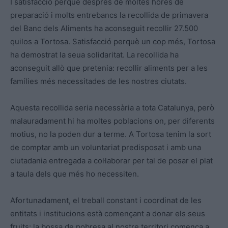
I satisfacció perquè després de moltes hores de
preparació i molts entrebancs la recollida de primavera
del Banc dels Aliments ha aconseguit recollir 27.500
quilos a Tortosa. Satisfacció perquè un cop més, Tortosa
ha demostrat la seua solidaritat. La recollida ha
aconseguit allò que pretenia: recollir aliments per a les
famílies més necessitades de les nostres ciutats.
Aquesta recollida seria necessària a tota Catalunya, però
malauradament hi ha moltes poblacions on, per diferents
motius, no la poden dur a terme. A Tortosa tenim la sort
de comptar amb un voluntariat predisposat i amb una
ciutadania entregada a col·laborar per tal de posar el plat
a taula dels que més ho necessiten.
Afortunadament, el treball constant i coordinat de les
entitats i institucions està començant a donar els seus
fruits: la bossa de pobresa al nostre territori comença a