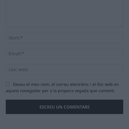
Comentari:
No
Ema
Llo
we
Deseu el meu nom, el correu electrònic i el lloc web en
aquest navegador per a la propera vegada que comenti.