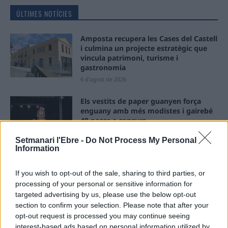
ÚLTIMES NOTÍCIES
Amposta recupera les Cases del Castell
i culmina un projecte estratègic que
vincula patrimoni, turisme i
gastronomia
6 d'agost de 2026
Els vestits de paper guanyen força
enguany amb més modistes i gairebé
40 peces a concurs
31 de juliol de 2026
Setmanari l'Ebre -
Do Not Process My Personal
Information
“L’eclipsi serà una oportunitat també
per a gaudir de les Festes Majors
If you wish to opt-out of the sale, sharing to third parties, or
d’Amposta”
processing of your personal or sensitive information for
31 de juliol de 2026
targeted advertising by us, please use the below opt-out
section to confirm your selection. Please note that after your
opt-out request is processed you may continue seeing
Blaumut lidera el cartell musical de les
interest-based ads based on personal information utilized by