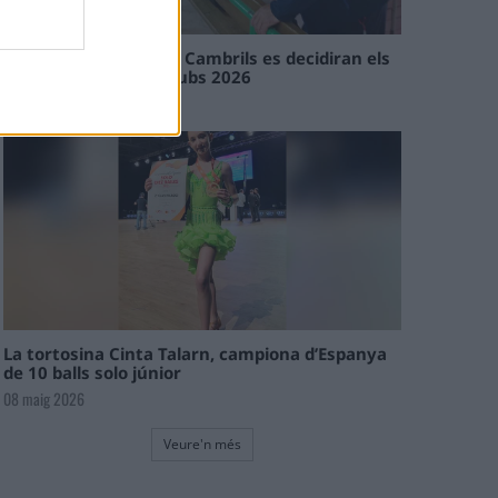
En les tirades de Flix i Cambrils es decidiran els
campions de l’Interclubs 2026
08 maig 2026
La tortosina Cinta Talarn, campiona d’Espanya
de 10 balls solo júnior
08 maig 2026
Veure'n més