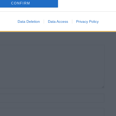
CONFIRM
es del Pla de Barris
Data Deletion
Data Access
Privacy Policy
Nom:*
Email:*