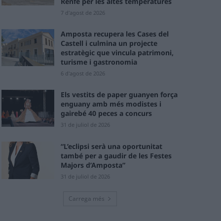
Renfe per les altes temperatures
7 d'agost de 2026
Amposta recupera les Cases del
Castell i culmina un projecte
estratègic que vincula patrimoni,
turisme i gastronomia
6 d'agost de 2026
Els vestits de paper guanyen força
enguany amb més modistes i
gairebé 40 peces a concurs
31 de juliol de 2026
“L’eclipsi serà una oportunitat
també per a gaudir de les Festes
Majors d’Amposta”
31 de juliol de 2026
Carrega més