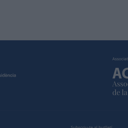
Associat
Subscriu-te al butlletí