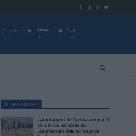
Amposta
Gandesa
Mora
C
C
C
31
31.7
36.2
ÚLTIMES NOTÍCIES
L’Ajuntament de Tortosa amplia el
termini de les obres de
l’aparcament dels terrenys de