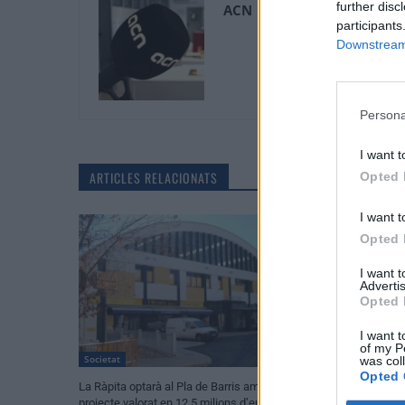
further disc
ACN
participants
Downstream 
Persona
I want t
ARTICLES RELACIONATS
Opted 
I want t
Opted 
I want 
Advertis
Opted 
I want t
of my P
Societat
Societat
was col
Opted 
La Ràpita optarà al Pla de Barris amb un
La nova passarel·
projecte valorat en 12,5 milions d’euros
el Grau i la netej