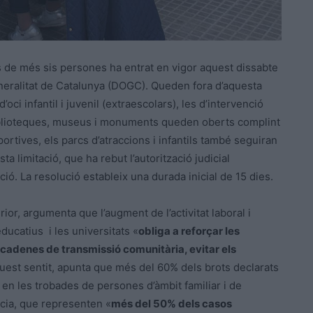
s de més sis persones ha entrat en vigor aquest dissabte
Generalitat de Catalunya (DOGC). Queden fora d’aquesta
d’oci infantil i juvenil (extraescolars), les d’intervenció
s biblioteques, museus i monuments queden oberts complint
sportives, els parcs d’atraccions i infantils també seguiran
 limitació, que ha rebut l’autorització judicial
ció. La resolució estableix una durada inicial de 15 dies.
rior, argumenta que l’augment de l’activitat laboral i
educatius i les universitats «
obliga a reforçar les
cadenes de transmissió comunitària, evitar els
quest sentit, apunta que més del 60% dels brots declarats
 en les trobades de persones d’àmbit familiar i de
ncia, que representen «
més del 50% dels casos