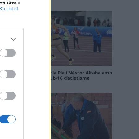
09 maig 2026
 downstream
B’s List of
Paula Sintorres, Patrícia Pla i Néstor Altaba amb
la selecció catalana sub-16 d’atletisme
08 maig 2026