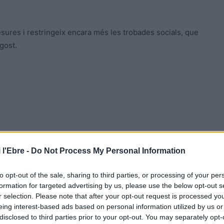
esures i restringeix encara més les trobades socials, que
agost.
 l'Ebre -
Do Not Process My Personal Information
Article següent
L’educació especial arrenca amb reptes afegits el nou
to opt-out of the sale, sharing to third parties, or processing of your per
curs i cap pla específic
formation for targeted advertising by us, please use the below opt-out s
r selection. Please note that after your opt-out request is processed y
eing interest-based ads based on personal information utilized by us or
disclosed to third parties prior to your opt-out. You may separately opt-