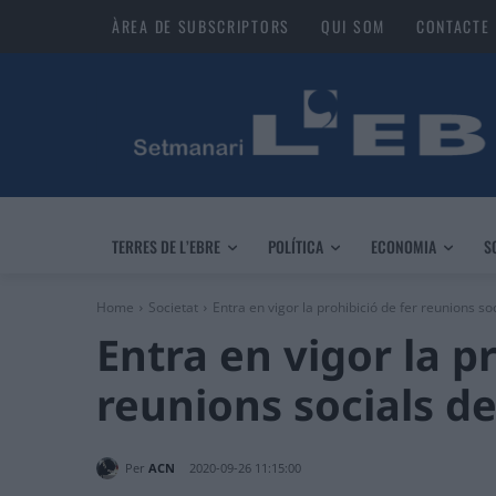
ÀREA DE SUBSCRIPTORS
QUI SOM
CONTACTE
TERRES DE L’EBRE
POLÍTICA
ECONOMIA
S
Home
Societat
Entra en vigor la prohibició de fer reunions so
Entra en vigor la p
reunions socials d
Per
ACN
2020-09-26 11:15:00