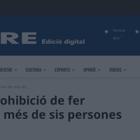
Tortosa
C
30.4
OCIETAT
CULTURA
ESPORTS
OPINIÓ
VÍDEOS
cials de més de...
rohibició de fer
e més de sis persones