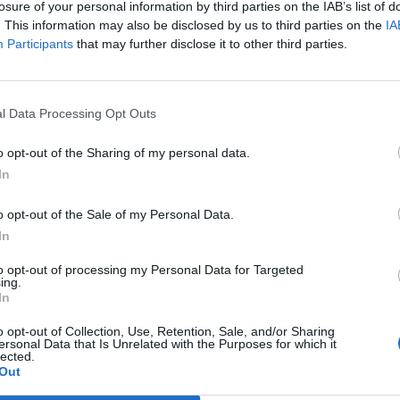
losure of your personal information by third parties on the IAB’s list of
. This information may also be disclosed by us to third parties on the
IA
Participants
that may further disclose it to other third parties.
l Data Processing Opt Outs
o opt-out of the Sharing of my personal data.
In
o opt-out of the Sale of my Personal Data.
In
to opt-out of processing my Personal Data for Targeted
ing.
In
o opt-out of Collection, Use, Retention, Sale, and/or Sharing
ersonal Data that Is Unrelated with the Purposes for which it
Societat
lected.
Out
la entre Pla d’Empúries i
“Escòcia és un país de contradiccions:
a del barranc de la Mina,
salvatge i profundament intel·lectual”