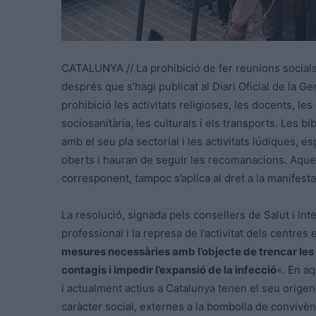
CATALUNYA // La prohibició de fer reunions social
després que s’hagi publicat al Diari Oficial de la 
prohibició les activitats religioses, les docents, les 
sociosanitària, les culturals i els transports. Le
amb el seu pla sectorial i les activitats lúdiques, e
oberts i hauran de seguir les recomanacions. Aquesta
corresponent, tampoc s’aplica al dret a la manifesta
La resolució, signada pels consellers de Salut i Inte
professional i la represa de l’activitat dels centres 
mesures necessàries amb l’objecte de trencar les 
contagis i impedir l’expansió de la infecció
«. En a
i actualment actius a Catalunya tenen el seu origen
caràcter social, externes a la bombolla de convivè