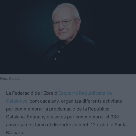
Foto: Cedida
La Federació de l’Ebre d’
Esquerra Republicana de
Catalunya
, com cada any, organitza diferents activitats
per commemorar la proclamació de la República
Catalana. Enguany els actes per commemorar el 93è
aniversari es faran el divendres vinent, 12 d’abril a Santa
Bàrbara.