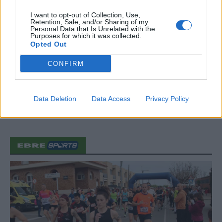
d’Amposta”
31 de juliol de 2026
I want to opt-out of Collection, Use,
Retention, Sale, and/or Sharing of my
Personal Data that Is Unrelated with the
Purposes for which it was collected.
Blaumut lidera el cartell musical de les
Opted Out
Festes
31 de juliol de 2026
CONFIRM
Carrega més
Data Deletion
Data Access
Privacy Policy