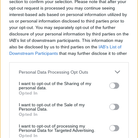
section to confirm your selection. Please note that after your
opt-out request is processed you may continue seeing
interest-based ads based on personal information utilized by
us or personal information disclosed to third parties prior to
your opt-out. You may separately opt-out of the further
disclosure of your personal information by third parties on the
ÚLTIMES NOTÍCIES
IAB’s list of downstream participants. This information may
also be disclosed by us to third parties on the
IAB’s List of
Downstream Participants
that may further disclose it to other
Amposta recupera les Cases del Castell
third parties.
i culmina un projecte estratègic que
vincula patrimoni, turisme i
gastronomia
Personal Data Processing Opt Outs
6 d'agost de 2026
I want to opt-out of the Sharing of my
personal data.
Els vestits de paper guanyen força
Opted In
enguany amb més modistes i gairebé
40 peces a concurs
I want to opt-out of the Sale of my
Personal Data.
31 de juliol de 2026
Opted In
I want to opt-out of processing my
“L’eclipsi serà una oportunitat també
Personal Data for Targeted Advertising.
per a gaudir de les Festes Majors
Opted In