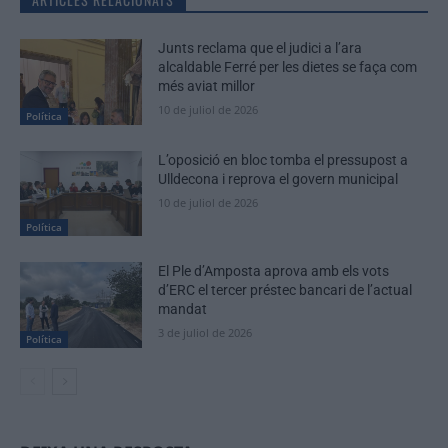
Junts reclama que el judici a l’ara
alcaldable Ferré per les dietes se faça com
més aviat millor
10 de juliol de 2026
Política
L’oposició en bloc tomba el pressupost a
Ulldecona i reprova el govern municipal
10 de juliol de 2026
Política
El Ple d’Amposta aprova amb els vots
d’ERC el tercer préstec bancari de l’actual
mandat
3 de juliol de 2026
Política