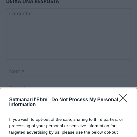
DEIXA UNA RESPOSTA
Comentari:
No
Ema
Setmanari l'Ebre -
Do Not Process My Personal
Llo
Information
we
If you wish to opt-out of the sale, sharing to third parties, or
Deseu el meu nom, el correu electrònic i el lloc web en
processing of your personal or sensitive information for
aquest navegador per a la propera vegada que comenti.
targeted advertising by us, please use the below opt-out