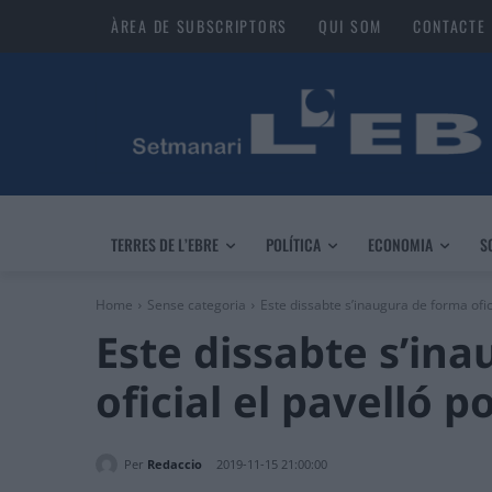
ÀREA DE SUBSCRIPTORS
QUI SOM
CONTACTE
TERRES DE L’EBRE
POLÍTICA
ECONOMIA
S
Home
Sense categoria
Este dissabte s’inaugura de forma ofici
Este dissabte s’in
oficial el pavelló p
Per
Redaccio
2019-11-15 21:00:00