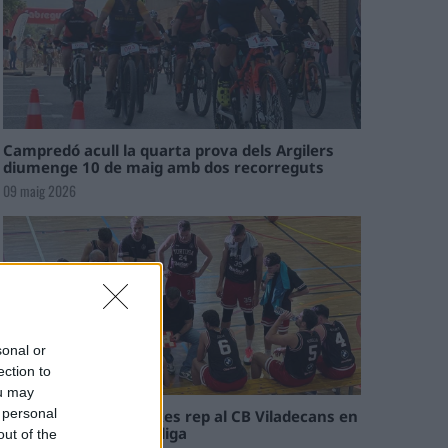
Campredó acull la quarta prova dels Argilers
diumenge 10 de maig amb dos recorreguts
09 maig 2026
sonal or
ection to
ou may
 personal
El Cantaires amb baixes rep al CB Viladecans en
el tram decisiu de la lliga
out of the