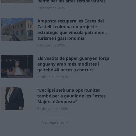
Renfe per les altes temperatures
7 d'agost de 2026
Amposta recupera les Cases del
Castell i culmina un projecte
estratègic que vincula patrimoni,
turisme i gastronomia
6 d'agost de 2026
Els vestits de paper guanyen força
enguany amb més modistes i
gairebé 40 peces a concurs
31 de juliol de 2026
“L’eclipsi serà una oportunitat
també per a gaudir de les Festes
Majors d’Amposta”
31 de juliol de 2026
Carrega més