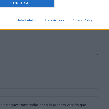
CONFIRM
Data Deletion
Data Access
Privacy Policy
Nom:*
Email:*
Lloc
web:
 web en aquest navegador per a la propera vegada que