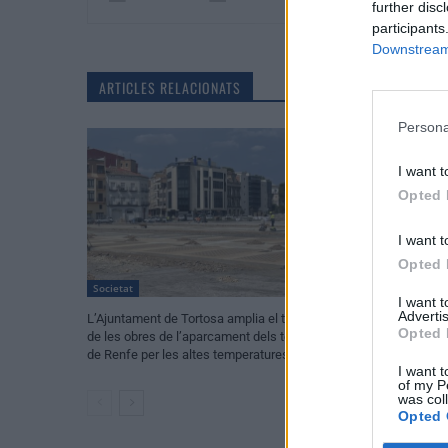
further disc
participants
Downstream 
ARTICLES RELACIONATS
Persona
I want t
Opted 
I want t
Opted 
Societat
Cultura
I want 
Advertis
L’Ajuntament de Tortosa amplia el termini
Amposta recupera 
Opted 
de les obres de l’aparcament dels terrenys
culmina un projec
de Renfe per les altes temperatures
patrimoni, turism
I want t
of my P
was col
Opted 