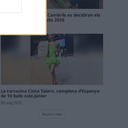
En les tirades de Flix i Cambrils es decidiran els
campions de l’Interclubs 2026
08 maig 2026
La tortosina Cinta Talarn, campiona d’Espanya
de 10 balls solo júnior
08 maig 2026
Veure'n més