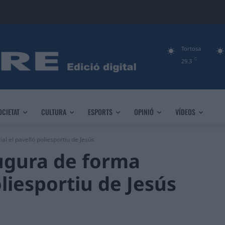
Tortosa
C
29.3
OCIETAT
CULTURA
ESPORTS
OPINIÓ
VÍDEOS
al el pavelló poliesportiu de Jesús
augura de forma
oliesportiu de Jesús