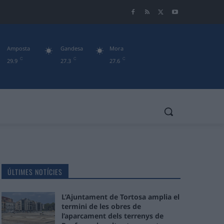
Amposta
Gandesa
Mora
C
C
C
29.9
27.3
27.6
ÚLTIMES NOTÍCIES
L’Ajuntament de Tortosa amplia el
termini de les obres de
l’aparcament dels terrenys de