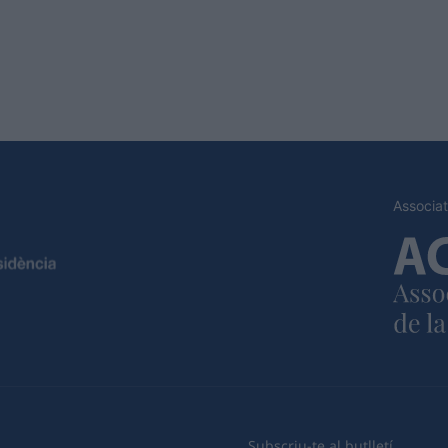
Associat
Subscriu-te al butlletí