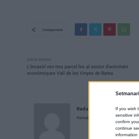
Comparteix
Article anterior
L’Incasòl ven tres parcel·les al sector d’activitats
econòmiques Vall de les Vinyes de Batea
Setmanari
Redaccio
If you wish 
sensitive in
Periodistes
confirm you
continue se
information 