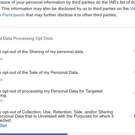
losure of your personal information by third parties on the IAB’s list of
. This information may also be disclosed by us to third parties on the
IA
Participants
that may further disclose it to other third parties.
l Data Processing Opt Outs
o opt-out of the Sharing of my personal data.
In
o opt-out of the Sale of my Personal Data.
In
Festes
to opt-out of processing my Personal Data for Targeted
ing.
les Cases del Castell i
Els vestits de paper guanyen força
In
te estratègic que vincula
enguany amb més modistes i gairebé 40
e i gastronomia
peces a concurs
o opt-out of Collection, Use, Retention, Sale, and/or Sharing
ersonal Data that Is Unrelated with the Purposes for which it
lected.
Out