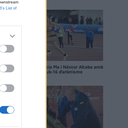
09 maig 2026
 downstream
B’s List of
Paula Sintorres, Patrícia Pla i Néstor Altaba amb
la selecció catalana sub-16 d’atletisme
08 maig 2026