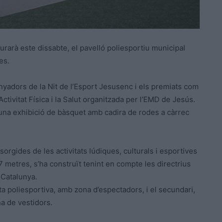
urarà este dissabte, el pavelló poliesportiu municipal
es.
anyadors de la Nit de l’Esport Jesusenc i els premiats com
ctivitat Física i la Salut organitzada per l’EMD de Jesús.
c una exhibició de bàsquet amb cadira de rodes a càrrec
rgides de les activitats lúdiques, culturals i esportives
7 metres, s’ha construït tenint en compte les directrius
e Catalunya.
sta poliesportiva, amb zona d’espectadors, i el secundari,
na de vestidors.