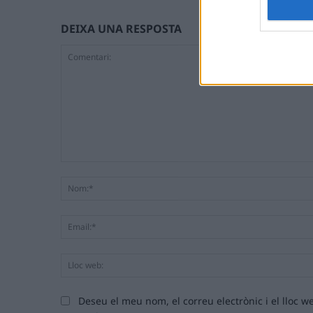
DEIXA UNA RESPOSTA
Comentari:
Deseu el meu nom, el correu electrònic i el lloc