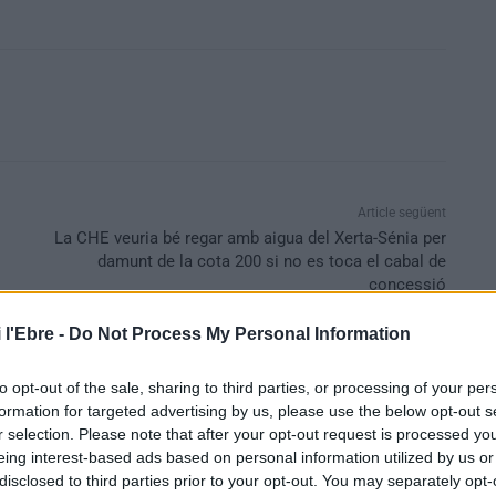
Article següent
La CHE veuria bé regar amb aigua del Xerta-Sénia per
damunt de la cota 200 si no es toca el cabal de
concessió
 l'Ebre -
Do Not Process My Personal Information
to opt-out of the sale, sharing to third parties, or processing of your per
formation for targeted advertising by us, please use the below opt-out s
r selection. Please note that after your opt-out request is processed y
eing interest-based ads based on personal information utilized by us or
disclosed to third parties prior to your opt-out. You may separately opt-