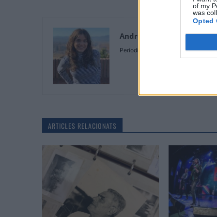
of my P
was col
Opted 
Andrea Capilla Acosta
Periodista
ARTICLES RELACIONATS