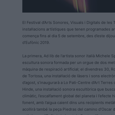
El Festival d’Arts Sonores, Visuals i Digitals de les
instal·lacions artístiques que tenen programades arre
comença fins al dia 5 de setembre, des d’este dijou
d’Eufònic 2019.
La primera, Ad lib de l’artista sonor italià Michele 
escultura sonora formada per un orgue de dos metre
màquina de respiració artificial; el divendres 30,
de Tortosa, una instal·lació de làsers i sons electrò
d’agost, s’inaugurarà a Lo Pati-Centre d’Art Terres 
Hinde, una instal·lació sonora escultòrica que busc
climàtic, l’escalfament global del planeta i l’efecte
fonent, amb l’aigua caient dins uns recipients metàl
acollirà també la peça Piedras del camino d’Oscar de