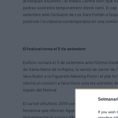
artístiques d’Eufònic i el mateix Centre d’Art que t
pedres sostretes temporalment d’este camí. El cap
setembre amb l’actuació de Los Sara Fontán a l’esp
postrock i la clàssica contemporània en una combina
El festival torna el 5 de setembre
Eufònic tornarà el 5 de setembre amb l’última instal·
de Santa Maria de la Ràpita, la versió de carrer de 
Vera Rubin a la Figuereta Meeting Point i el plat fo
oferirà un concert a l’aire lliure sota les estrelles
espais del festival.
Setmanari
El cartell d’Eufònic 2019 compta amb 48 artistes, en
femenina que oferiran Agost, Kyne, Yamila, Lady Lyke
If you wish 
l’experimentació sonora d’Aalbers, William Luke Val
sensitive in