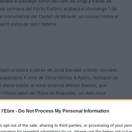
rasllada el paisatge sonor del camí de Sirga a través de
 de setmana del Pòrtic Eufònic acabarà el diumenge 1 de
ai monumental del Castell de Miravet, un concert entre el
ció única de violí i bateria.
lació artística a càrrec de Jordi Salvadó a l’Antic convent
l’espectacle A vore de Sònia Gómez & Astrio, l’actuació de
rt d’esta edició: el nord-americà William Basinki, que
 de l’Observatori de l’Ebre de Roquetes -un dels nous
 l'Ebre -
Do Not Process My Personal Information
tre els quals destaca el pop i l’electrònica en clau
z, dvdv o Nara is Neus; o la radicalitat i
to opt-out of the sale, sharing to third parties, or processing of your per
erio, reConvert Project o Balfa que s’ambientarà al
formation for targeted advertising by us, please use the below opt-out s