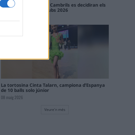
En les tirades de Flix i Cambrils es decidiran els
campions de l’Interclubs 2026
08 maig 2026
La tortosina Cinta Talarn, campiona d’Espanya
de 10 balls solo júnior
08 maig 2026
Veure'n més