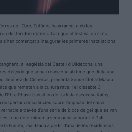
 Terres de l’Ebre, Eufònic, ha arrancat amb les
u del territori ebrenc. Tot i que el festival en si no
s s’han començat a inaugurar les primeres instal·lacions
Spanghero, a l’església del Castell d’Ulldecona, una
s d’alçada que sona i reacciona al ritme que dicta una
 Roc Jiménez de Cisneros, presenta Sense títol al Museu
nics que remeten a la cultura rave; i el dissabte 31
de l’Ebre Phase transition de l’artista escocesa Kathy
a despertar consciències sobre l’impacte del canvi
 hivernacle a través d’una sèrie de blocs de gel que es van
·lics i que determinen la seua peça sonora. Lo Pati
 la Fuente, realitzada a partir d’una de les residències