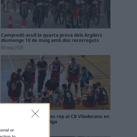
Campredó acull la quarta prova dels Argilers
diumenge 10 de maig amb dos recorreguts
09 maig 2026
El Cantaires amb baixes rep al CB Viladecans en
el tram decisiu de la lliga
09 maig 2026
sonal or
ection to