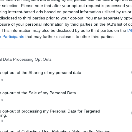
r selection. Please note that after your opt-out request is processed y
en presència en esta edició i anirà des del pop còsmic
eing interest-based ads based on personal information utilized by us or
la de David, la fusió experimental del trio Gambardella, el
disclosed to third parties prior to your opt-out. You may separately opt-
ls Hijos del Trueno.
losure of your personal information by third parties on the IAB’s list of
. This information may also be disclosed by us to third parties on the
IA
Participants
that may further disclose it to other third parties.
nguito del Suís el 8 de setembre, després que els Mossos
to de la Costa
l Data Processing Opt Outs
o opt-out of the Sharing of my personal data.
In
o opt-out of the Sale of my Personal Data.
In
to opt-out of processing my Personal Data for Targeted
Article següent
ing.
Amposta estudiarà fer una normativa per a regular l’ús
In
del patinet elèctric a la ciutat
o opt-out of Collection, Use, Retention, Sale, and/or Sharing