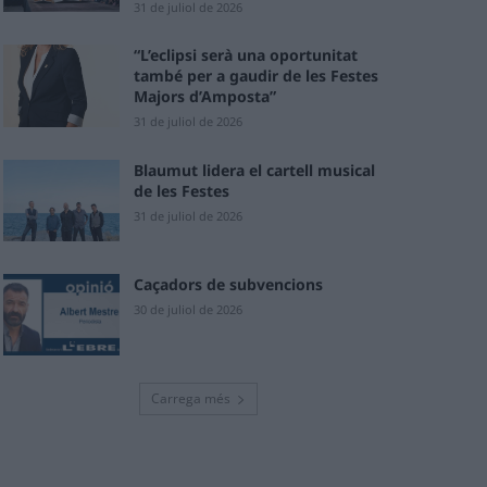
31 de juliol de 2026
“L’eclipsi serà una oportunitat
també per a gaudir de les Festes
Majors d’Amposta”
31 de juliol de 2026
Blaumut lidera el cartell musical
de les Festes
31 de juliol de 2026
Caçadors de subvencions
30 de juliol de 2026
Carrega més