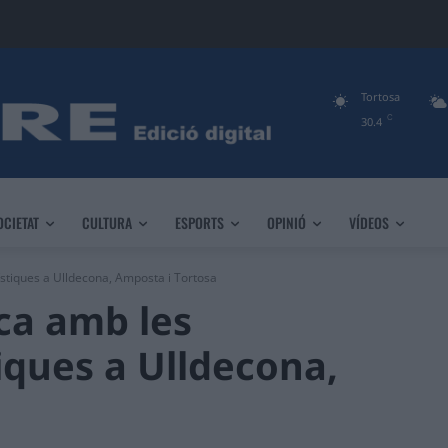
Tortosa
C
30.4
OCIETAT
CULTURA
ESPORTS
OPINIÓ
VÍDEOS
tístiques a Ulldecona, Amposta i Tortosa
ca amb les
tiques a Ulldecona,