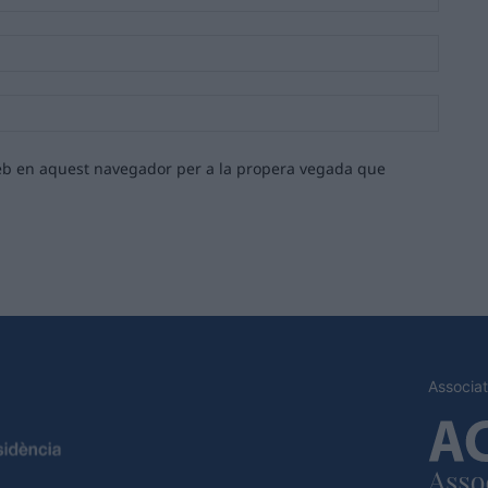
Email:*
Lloc
web:
 web en aquest navegador per a la propera vegada que
Associat