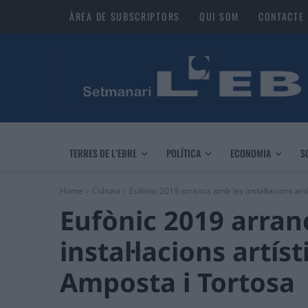
ÀREA DE SUBSCRIPTORS
QUI SOM
CONTACTE
TERRES DE L’EBRE
POLÍTICA
ECONOMIA
S
Home
Cultura
Eufònic 2019 arranca amb les instal·lacions ar
Eufònic 2019 arran
instal·lacions artís
Amposta i Tortosa