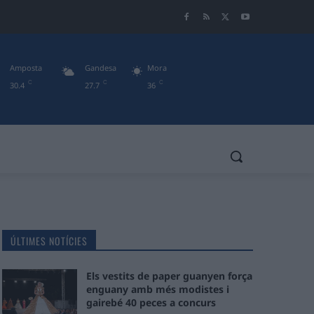
Amposta
Gandesa
Mora
C
C
C
30.4
27.7
36
ÚLTIMES NOTÍCIES
Els vestits de paper guanyen força
enguany amb més modistes i
gairebé 40 peces a concurs