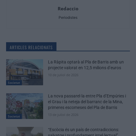
Redaccio
Periodistes
ARTICLES RELACIONATS
La Ràpita optarà al Pla de Barris amb un
projecte valorat en 12,5 milions d’euros
10 de juliol de 2026
Societat
La nova passarel·la entre Pla d’Empúries i
el Grau i la neteja del barranc de la Mina,
primeres escomeses del Pla de Barris
13 de juliol de 2026
Societat
“Escòcia és un país de contradiccions:
salvatge i profundament intel·lectual”