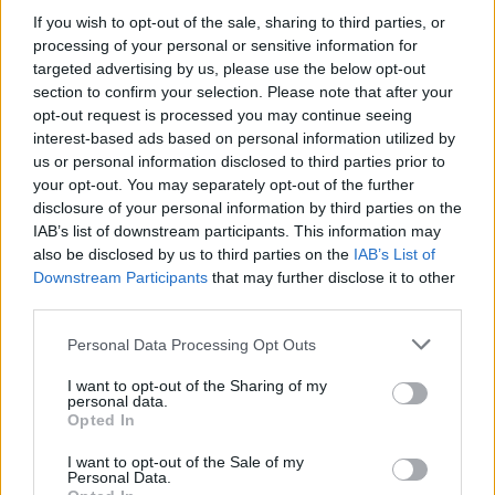
If you wish to opt-out of the sale, sharing to third parties, or
processing of your personal or sensitive information for
Llo
targeted advertising by us, please use the below opt-out
we
section to confirm your selection. Please note that after your
Deseu el meu nom, el correu electrònic i el lloc web en
opt-out request is processed you may continue seeing
aquest navegador per a la propera vegada que comenti.
interest-based ads based on personal information utilized by
us or personal information disclosed to third parties prior to
your opt-out. You may separately opt-out of the further
disclosure of your personal information by third parties on the
IAB’s list of downstream participants. This information may
also be disclosed by us to third parties on the
IAB’s List of
Downstream Participants
that may further disclose it to other
third parties.
ÚLTIMES NOTÍCIES
Personal Data Processing Opt Outs
Amposta recupera les Cases del Castell
I want to opt-out of the Sharing of my
i culmina un projecte estratègic que
personal data.
vincula patrimoni, turisme i
Opted In
gastronomia
6 d'agost de 2026
I want to opt-out of the Sale of my
Personal Data.