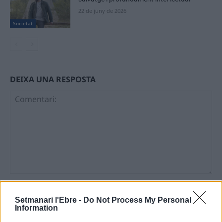
22 de juny de 2026
Societat
DEIXA UNA RESPOSTA
Comentari:
No
Setmanari l'Ebre -
Do Not Process My Personal
Information
Ema