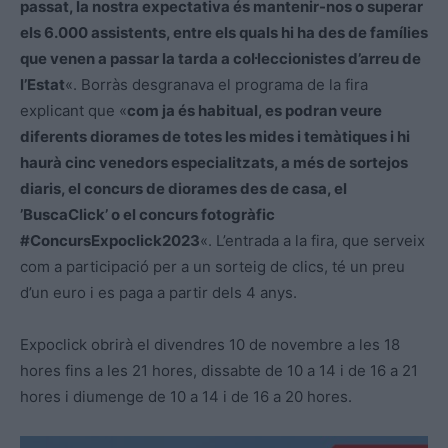
passat, la nostra expectativa és mantenir-nos o superar
els 6.000 assistents, entre els quals hi ha des de famílies
que venen a passar la tarda a col·leccionistes d’arreu de
l’Estat
«. Borràs desgranava el programa de la fira
explicant que «
com ja és habitual, es podran veure
diferents diorames de totes les mides i temàtiques i hi
haurà cinc venedors especialitzats, a més de sortejos
diaris, el concurs de diorames des de casa, el
’BuscaClick’ o el concurs fotogràfic
#ConcursExpoclick2023
«. L’entrada a la fira, que serveix
com a participació per a un sorteig de clics, té un preu
d’un euro i es paga a partir dels 4 anys.
Expoclick obrirà el divendres 10 de novembre a les 18
hores fins a les 21 hores, dissabte de 10 a 14 i de 16 a 21
hores i diumenge de 10 a 14 i de 16 a 20 hores.